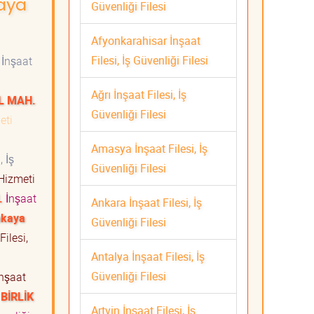
kaya
Güvenliği Filesi
Afyonkarahisar İnşaat
Filesi, İş Güvenliği Filesi
İnşaat
Ağrı İnşaat Filesi, İş
L MAH.
Güvenliği Filesi
meti
Amasya İnşaat Filesi, İş
, İş
Güvenliği Filesi
 Hizmeti
.
İnşaat
Ankara İnşaat Filesi, İş
kaya
Güvenliği Filesi
Filesi,
Antalya İnşaat Filesi, İş
Güvenliği Filesi
nşaat
BİRLİK
Artvin İnşaat Filesi, İş