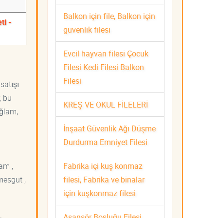
Balkon için file, Balkon için
ti -
güvenlik filesi
Evcil hayvan filesi Çocuk
Filesi Kedi Filesi Balkon
Filesi
satışı
, bu
KREŞ VE OKUL FİLELERİ
ağlam,
İnşaat Güvenlik Ağı Düşme
Durdurma Emniyet Filesi
Fabrika içi kuş konmaz
am ,
filesi, Fabrika ve binalar
mesgut ,
için kuşkonmaz filesi
Asansör Boşluğu Filesi