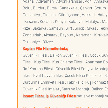
Adana , Adıyaman , Afyonkarahisar , Ağrı , Amasya , An
Bolu , Burdur , Bursa , Çanakkale , Çankırı , Çorum , D
Gaziantep , Giresun , Gümüşhane , Hakkari , Hatay , I
, Kırşehir , Kocaeli , Konya , Kütahya , Malatya , 
Rize , Sakarya , Samsun , Siirt , Sinop , Sivas , Teki
Zonguldak , Aksaray , Bayburt , Karaman , Kırıkkale ,
Osmaniye , Düzce
Kaplan File Hizmetlerimiz;
Güvenlik Filesi , Balkon Güvenlik Filesi , Çocuk Güven
Filesi , Kuş Filesi, Kuş Önleme Filesi , Apartman Boş
Raf Koruma Filesi , Güvenlik Filesi Satış ve Montajı
filesi , Evcil hayvan filesi Çocuk Filesi Kedi File
Durdurma Emniyet Filesi , Fabrika içi kuş konmaz fi
Güvenlik Filesi İmalat , Satış ve Montajı , Balkon E
İnşaat Filesi, İş Güvenliği Filesi
satış ve montajı ya