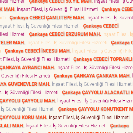
Filesi Hizmeti
Çankaya CEBECİ 50.YIL MAH.
İnşaat Filesi, İş Gü
IK MAH.
İnşaat Filesi, İş Güvenliği Filesi Hizmeti
Çankaya CEBE
zmeti
Çankaya CEBECİ ÇAMLITEPE MAH.
İnşaat Filesi, İş Güvenl
nşaat Filesi, İş Güvenliği Filesi Hizmeti
Çankaya CEBECİ
Filesi Hizmeti
Çankaya CEBECİ ERZURUM MAH.
İnşaat Filesi, İ
TELER MAH.
İnşaat Filesi, İş Güvenliği Filesi Hizmeti
Çankaya 
ti
Çankaya CEBECİ İNCESU MAH.
İnşaat Filesi, İş Güvenliği File
 Filesi, İş Güvenliği Filesi Hizmeti
Çankaya CEBECİ TOPRAKL
 ÇANKAYA AYRANCI MAH.
İnşaat Filesi, İş Güvenliği Filesi Hiz
İş Güvenliği Filesi Hizmeti
Çankaya ÇANKAYA ÇANKAYA MAH.
AYA GÜVENEVLER MAH.
İnşaat Filesi, İş Güvenliği Filesi Hizme
si, İş Güvenliği Filesi Hizmeti
Çankaya ÇAYYOLU ALACAATLI 
 ÇAYYOLU ÇAYYOLU MAH.
İnşaat Filesi, İş Güvenliği Filesi Hiz
, İş Güvenliği Filesi Hizmeti
Çankaya ÇAYYOLU KONUTKENT M
 ÇAYYOLU KORU MAH.
İnşaat Filesi, İş Güvenliği Filesi Hizmeti
ŞLALI MAH.
İnşaat Filesi, İş Güvenliği Filesi Hizmeti
Çankaya