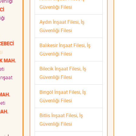
venliği
Güvenliği Filesi
Cİ
iği
Aydın İnşaat Filesi, İş
Güvenliği Filesi
ş
CEBECİ
Balıkesir İnşaat Filesi, İş
si
Güvenliği Filesi
IK MAH.
Bilecik İnşaat Filesi, İş
meti
Güvenliği Filesi
İnşaat
ti
Bingöl İnşaat Filesi, İş
MAH.
Güvenliği Filesi
meti
AH.
Bitlis İnşaat Filesi, İş
Güvenliği Filesi