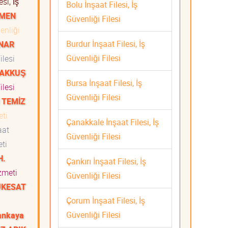
si, İş
Bolu İnşaat Filesi, İş
KMEN
Güvenliği Filesi
enliği
Burdur İnşaat Filesi, İş
INAR
Güvenliği Filesi
ilesi
 AKKUŞ
Bursa İnşaat Filesi, İş
ilesi
Güvenliği Filesi
 TEMİZ
meti
Çanakkale İnşaat Filesi, İş
aat
Güvenliği Filesi
meti
H.
Çankırı İnşaat Filesi, İş
Hizmeti
Güvenliği Filesi
ÜKESAT
Çorum İnşaat Filesi, İş
Güvenliği Filesi
ankaya