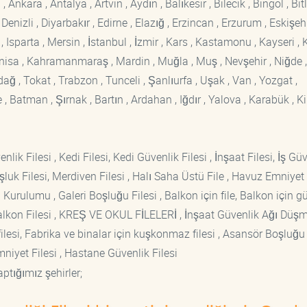
kara , Antalya , Artvin , Aydın , Balıkesir , Bilecik , Bingöl , Bitli
enizli , Diyarbakır , Edirne , Elazığ , Erzincan , Erzurum , Eskişehi
sparta , Mersin , İstanbul , İzmir , Kars , Kastamonu , Kayseri , K
Manisa , Kahramanmaraş , Mardin , Muğla , Muş , Nevşehir , Niğde ,
rdağ , Tokat , Trabzon , Tunceli , Şanlıurfa , Uşak , Van , Yozgat ,
 Batman , Şırnak , Bartın , Ardahan , Iğdır , Yalova , Karabük , Kil
lik Filesi , Kedi Filesi, Kedi Güvenlik Filesi , İnşaat Filesi, İş Gü
luk Filesi, Merdiven Filesi , Halı Saha Üstü File , Havuz Emniyet F
 Kurulumu , Galeri Boşluğu Filesi , Balkon için file, Balkon için g
si Balkon Filesi , KREŞ VE OKUL FİLELERİ , İnşaat Güvenlik Ağı Düş
lesi, Fabrika ve binalar için kuşkonmaz filesi , Asansör Boşluğu F
mniyet Filesi , Hastane Güvenlik Filesi
ptığımız şehirler;