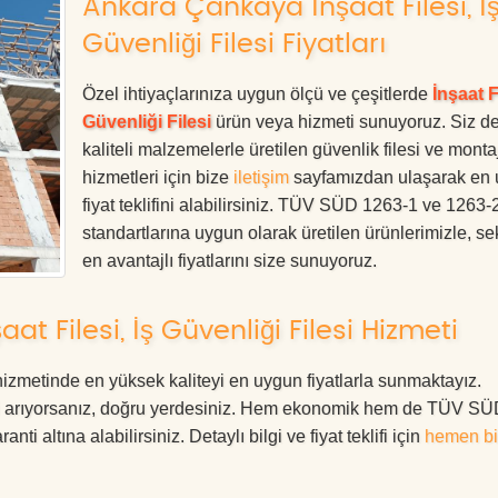
Ankara Çankaya İnşaat Filesi, İ
Güvenliği Filesi Fiyatları
Özel ihtiyaçlarınıza uygun ölçü ve çeşitlerde
İnşaat Fi
Güvenliği Filesi
ürün veya hizmeti sunuyoruz. Siz d
kaliteli malzemelerle üretilen güvenlik filesi ve monta
hizmetleri için bize
iletişim
sayfamızdan ulaşarak en
fiyat teklifini alabilirsiniz. TÜV SÜD 1263-1 ve 1263-
standartlarına uygun olarak üretilen ürünlerimizle, se
en avantajlı fiyatlarını size sunuyoruz.
 Filesi, İş Güvenliği Filesi Hizmeti
hizmetinde en yüksek kaliteyi en uygun fiyatlarla sunmaktayız.
eri arıyorsanız, doğru yerdesiniz. Hem ekonomik hem de TÜV S
ti altına alabilirsiniz. Detaylı bilgi ve fiyat teklifi için
hemen bi