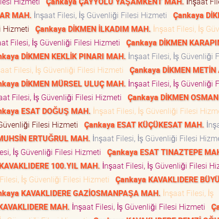
Filesi Hizmeti
Çankaya ÇAYYOLU YAŞAMKENT MAH.
İnşaat File
NAR MAH.
İnşaat Filesi, İş Güvenliği Filesi Hizmeti
Çankaya Dİ
esi Hizmeti
Çankaya DİKMEN İLKADIM MAH.
İnşaat Filesi, İş Güv
at Filesi, İş Güvenliği Filesi Hizmeti
Çankaya DİKMEN KARAP
nkaya DİKMEN KEKLİK PINARI MAH.
İnşaat Filesi, İş Güvenliği F
aat Filesi, İş Güvenliği Filesi Hizmeti
Çankaya DİKMEN METİN
nkaya DİKMEN MÜRSEL ULUÇ MAH.
İnşaat Filesi, İş Güvenliği F
at Filesi, İş Güvenliği Filesi Hizmeti
Çankaya DİKMEN OSMAN
nkaya ESAT DOĞUŞ MAH.
İnşaat Filesi, İş Güvenliği Filesi Hiz
 Güvenliği Filesi Hizmeti
Çankaya ESAT KÜÇÜKESAT MAH.
İnş
 MUHSİN ERTUĞRUL MAH.
İnşaat Filesi, İş Güvenliği Filesi Hiz
esi, İş Güvenliği Filesi Hizmeti
Çankaya ESAT TINAZTEPE MA
KAVAKLIDERE 100.YIL MAH.
İnşaat Filesi, İş Güvenliği Filesi 
Filesi, İş Güvenliği Filesi Hizmeti
Çankaya KAVAKLIDERE BÜY
nkaya KAVAKLIDERE GAZİOSMANPAŞA MAH.
İnşaat Filesi, İş
 KAVAKLIDERE MAH.
İnşaat Filesi, İş Güvenliği Filesi Hizmeti
Ç