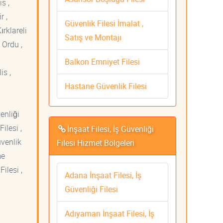
s ,
r ,
Güvenlik Filesi İmalat ,
ırklareli
Satış ve Montajı
 Ordu ,
Balkon Emniyet Filesi
is ,
Hastane Güvenlik Filesi
venliği
ilesi ,
İnşaat Filesi, İş Güvenliği
üvenlik
Filesi Hizmet Bölgeleri
me
ilesi ,
Adana İnşaat Filesi, İş
Güvenliği Filesi
Adıyaman İnşaat Filesi, İş