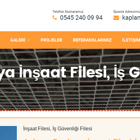
Telefon Numaramız:
Eposta Adresimiz
0545 240 09 94
kapla
GALERİ
PROJELER
REFERANSLARIMIZ
İLETİŞİ
İnşaat Filesi, İş Gü
İnşaat Filesi, İş Güvenliği Filesi