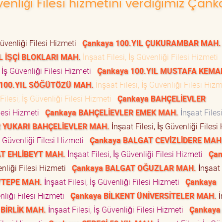
üvenliği Filesi hizmetini verdiğimiz Çan
Güvenliği Filesi Hizmeti
Çankaya 100.YIL ÇUKURAMBAR MAH.
L İŞÇİ BLOKLARI MAH.
İnşaat Filesi, İş Güvenliği Filesi Hizmeti
, İş Güvenliği Filesi Hizmeti
Çankaya 100.YIL MUSTAFA KEMA
 100.YIL SÖĞÜTÖZÜ MAH.
İnşaat Filesi, İş Güvenliği Filesi Hiz
Filesi, İş Güvenliği Filesi Hizmeti
Çankaya BAHÇELİEVLER
ilesi Hizmeti
Çankaya BAHÇELİEVLER EMEK MAH.
İnşaat Filesi
 YUKARI BAHÇELİEVLER MAH.
İnşaat Filesi, İş Güvenliği Filesi
İş Güvenliği Filesi Hizmeti
Çankaya BALGAT CEVİZLİDERE MAH
T EHLİBEYT MAH.
İnşaat Filesi, İş Güvenliği Filesi Hizmeti
Çan
enliği Filesi Hizmeti
Çankaya BALGAT OĞUZLAR MAH.
İnşaat 
YTEPE MAH.
İnşaat Filesi, İş Güvenliği Filesi Hizmeti
Çankaya
enliği Filesi Hizmeti
Çankaya BİLKENT ÜNİVERSİTELER MAH.
İ
 BİRLİK MAH.
İnşaat Filesi, İş Güvenliği Filesi Hizmeti
Çankaya 