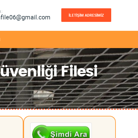
 :
İLETİŞİM ADRESİMİZ
nfile06@gmail.com
M
venliği Filesi