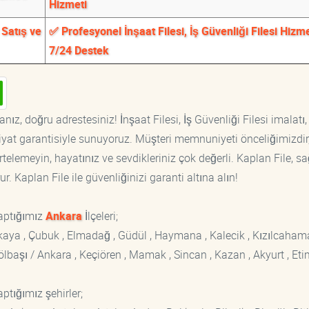
Hizmeti
 Satış ve
✅ Profesyonel İnşaat Filesi, İş Güvenliği Filesi Hizme
7/24 Destek
nız, doğru adrestesiniz! İnşaat Filesi, İş Güvenliği Filesi imalatı, 
fiyat garantisiyle sunuyoruz. Müşteri memnuniyeti önceliğimizdir
rtelemeyin, hayatınız ve sevdikleriniz çok değerli. Kaplan File, s
. Kaplan File ile güvenliğinizi garanti altına alın!
aptığımız
Ankara
İlçeleri;
ankaya , Çubuk , Elmadağ , Güdül , Haymana , Kalecik , Kızılcaham
 Gölbaşı / Ankara , Keçiören , Mamak , Sincan , Kazan , Akyurt , Eti
ptığımız şehirler;