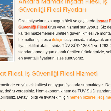
Ankara Mamak İnşaat Filesi, İş
Güvenliği Filesi Fiyatları
Özel ihtiyaçlarınıza uygun ölçü ve çeşitlerde
İnşaat Fi
Güvenliği Filesi
ürün veya hizmeti sunuyoruz. Siz d
kaliteli malzemelerle üretilen güvenlik filesi ve monta
hizmetleri için bize
iletişim
sayfamızdan ulaşarak en
fiyat teklifini alabilirsiniz. TÜV SÜD 1263-1 ve 1263-
standartlarına uygun olarak üretilen ürünlerimizle, se
en avantajlı fiyatlarını size sunuyoruz.
ilesi, İş Güvenliği Filesi Hizmeti
zmetinde en yüksek kaliteyi en uygun fiyatlarla sunmaktayız. Da
anız, doğru yerdesiniz. Hem ekonomik hem de TÜV SÜD standart
irsiniz. Detaylı bilgi ve fiyat teklifi için
hemen bizimle iletişime