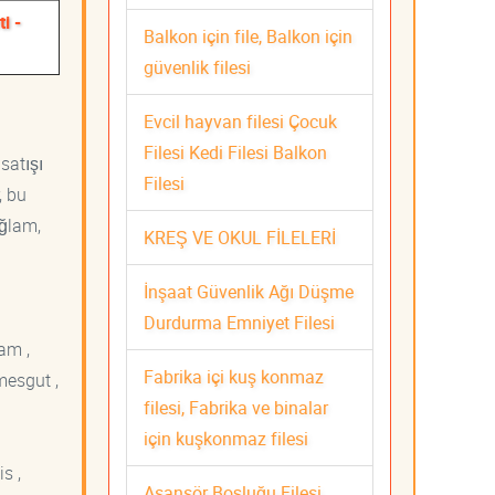
i -
Balkon için file, Balkon için
güvenlik filesi
Evcil hayvan filesi Çocuk
Filesi Kedi Filesi Balkon
satışı
Filesi
, bu
ağlam,
KREŞ VE OKUL FİLELERİ
İnşaat Güvenlik Ağı Düşme
Durdurma Emniyet Filesi
am ,
Fabrika içi kuş konmaz
mesgut ,
filesi, Fabrika ve binalar
için kuşkonmaz filesi
s ,
Asansör Boşluğu Filesi