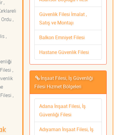
r ,
ırklareli
Güvenlik Filesi İmalat ,
 Ordu ,
Satış ve Montajı
is ,
Balkon Emniyet Filesi
Hastane Güvenlik Filesi
venliği
ilesi ,
İnşaat Filesi, İş Güvenliği
üvenlik
Filesi Hizmet Bölgeleri
me
ilesi ,
Adana İnşaat Filesi, İş
Güvenliği Filesi
Adıyaman İnşaat Filesi, İş
ak