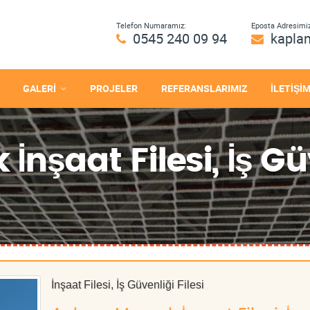
Telefon Numaramız:
Eposta Adresimiz
0545 240 09 94
kapla
GALERİ
PROJELER
REFERANSLARIMIZ
İLETİŞİ
şaat Filesi, İş Güv
İnşaat Filesi, İş Güvenliği Filesi