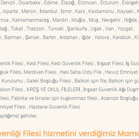
enizli , Diyarbakır , Edirne , Elazığ , Erzincan , Erzurum , Eskişehi
sparta , Mersin , İstanbul , İzmir , Kars , Kastamonu , Kayseri , K
Manisa , Kahramanmaraş , Mardin , Muğla , Muş , Nevşehir , Niğde ,
rdağ , Tokat , Trabzon , Tunceli , Şanlıurfa , Uşak , Van , Yozgat ,
 Batman , Şırnak , Bartın , Ardahan , Iğdır , Yalova , Karabük , Kil
lik Filesi , Kedi Filesi, Kedi Güvenlik Filesi , İnşaat Filesi, İş Gü
luk Filesi, Merdiven Filesi , Halı Saha Üstü File , Havuz Emniyet F
 Kurulumu , Galeri Boşluğu Filesi , Balkon için file, Balkon için g
si Balkon Filesi , KREŞ VE OKUL FİLELERİ , İnşaat Güvenlik Ağı Düş
lesi, Fabrika ve binalar için kuşkonmaz filesi , Asansör Boşluğu F
mniyet Filesi , Hastane Güvenlik Filesi
ptığımız şehirler;
üvenliği Filesi hizmetini verdiğimiz Mam