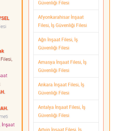
Güvenliği Filesi
Afyonkarahisar İnşaat
YSEL
Filesi, İş Güvenliği Filesi
lesi
Ağrı İnşaat Filesi, İş
Güvenliği Filesi
ak
Filesi,
Amasya İnşaat Filesi, İş
ti
Güvenliği Filesi
şaat
k
Ankara İnşaat Filesi, İş
H.
Güvenliği Filesi
ti
Antalya İnşaat Filesi, İş
MAH.
Güvenliği Filesi
izmeti
.
İnşaat
Artvin İnşaat Filesi, İş