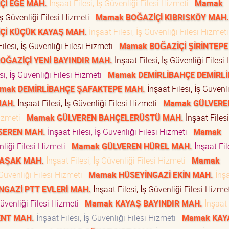
Çİ EGE MAH.
İnşaat Filesi, İş Güvenliği Filesi Hizmeti
Mamak
İş Güvenliği Filesi Hizmeti
Mamak BOĞAZİÇİ KIBRISKÖY MAH.
Çİ KÜÇÜK KAYAŞ MAH.
İnşaat Filesi, İş Güvenliği Filesi Hizme
ilesi, İş Güvenliği Filesi Hizmeti
Mamak BOĞAZİÇİ ŞİRİNTEPE
OĞAZİÇİ YENİ BAYINDIR MAH.
İnşaat Filesi, İş Güvenliği Filesi
si, İş Güvenliği Filesi Hizmeti
Mamak DEMİRLİBAHÇE DEMİRL
mak DEMİRLİBAHÇE ŞAFAKTEPE MAH.
İnşaat Filesi, İş Güvenl
MAH.
İnşaat Filesi, İş Güvenliği Filesi Hizmeti
Mamak GÜLVERE
 Hizmeti
Mamak GÜLVEREN BAHÇELERÜSTÜ MAH.
İnşaat Filesi,
SEREN MAH.
İnşaat Filesi, İş Güvenliği Filesi Hizmeti
Mamak
enliği Filesi Hizmeti
Mamak GÜLVEREN HÜREL MAH.
İnşaat File
BAŞAK MAH.
İnşaat Filesi, İş Güvenliği Filesi Hizmeti
Mamak
 Güvenliği Filesi Hizmeti
Mamak HÜSEYİNGAZİ EKİN MAH.
İnş
GAZİ PTT EVLERİ MAH.
İnşaat Filesi, İş Güvenliği Filesi Hizm
Güvenliği Filesi Hizmeti
Mamak KAYAŞ BAYINDIR MAH.
İnşaat 
ENT MAH.
İnşaat Filesi, İş Güvenliği Filesi Hizmeti
Mamak KAY