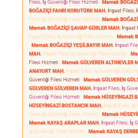
Filesi, İş Güvenliği Filesi Hizmeti
Mamak BOĞAZİ
BOĞAZİÇİ FAHRİ KORUTÜRK MAH.
İnşaat Filesi, 
Filesi, İş Güvenliği Filesi Hizmeti
Mamak BOĞAZİ
Mamak BOĞAZİÇİ ŞAHAP GÜRLER MAH.
İnşaat F
İnşaat Filesi, İş Güvenliği Filesi Hizmeti
Mamak B
Mamak BOĞAZİÇİ YEŞİLBAYIR MAH.
İnşaat File
MAH.
İnşaat Filesi, İş Güvenliği Filesi Hizmeti
Ma
Filesi Hizmeti
Mamak GÜLVEREN ALTINEVLER 
ANAYURT MAH.
İnşaat Filesi, İş Güvenliği Filesi
Güvenliği Filesi Hizmeti
Mamak GÜLVEREN GÜL
GÜLVEREN GÜLVEREN MAH.
İnşaat Filesi, İş Güv
Güvenliği Filesi Hizmeti
Mamak HÜSEYİNGAZİ 
HÜSEYİNGAZİ BOSTANCIK MAH.
İnşaat Filesi, İş
Filesi, İş Güvenliği Filesi Hizmeti
Mamak HÜSEYİN
Mamak KAYAŞ ARAPLAR MAH.
İnşaat Filesi, İş 
İş Güvenliği Filesi Hizmeti
Mamak KAYAŞ DERB