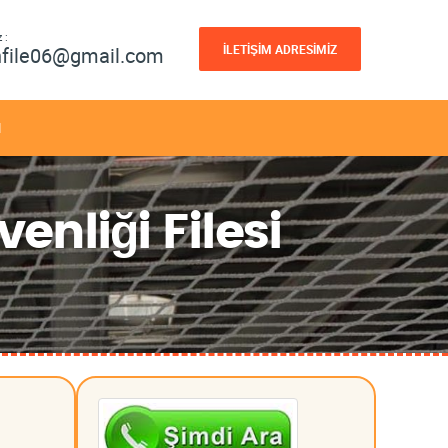
 :
İLETİŞİM ADRESİMİZ
nfile06@gmail.com
M
enliği Filesi