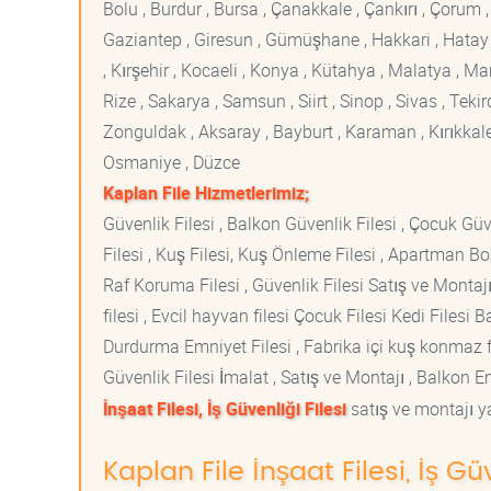
Bolu , Burdur , Bursa , Çanakkale , Çankırı , Çorum , D
Gaziantep , Giresun , Gümüşhane , Hakkari , Hatay , I
, Kırşehir , Kocaeli , Konya , Kütahya , Malatya , 
Rize , Sakarya , Samsun , Siirt , Sinop , Sivas , Teki
Zonguldak , Aksaray , Bayburt , Karaman , Kırıkkale ,
Osmaniye , Düzce
Kaplan File Hizmetlerimiz;
Güvenlik Filesi , Balkon Güvenlik Filesi , Çocuk Güven
Filesi , Kuş Filesi, Kuş Önleme Filesi , Apartman Boş
Raf Koruma Filesi , Güvenlik Filesi Satış ve Montajı
filesi , Evcil hayvan filesi Çocuk Filesi Kedi File
Durdurma Emniyet Filesi , Fabrika içi kuş konmaz fi
Güvenlik Filesi İmalat , Satış ve Montajı , Balkon E
İnşaat Filesi, İş Güvenliği Filesi
satış ve montajı ya
Kaplan File İnşaat Filesi, İş G