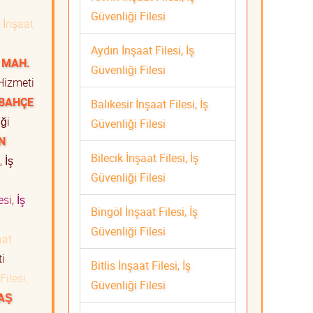
Güvenliği Filesi
İnşaat
ti
Aydın İnşaat Filesi, İş
 MAH.
Güvenliği Filesi
 Hizmeti
İBAHÇE
Balıkesir İnşaat Filesi, İş
iği
Güvenliği Filesi
N
Bilecik İnşaat Filesi, İş
 İş
Güvenliği Filesi
si, İş
Bingöl İnşaat Filesi, İş
Güvenliği Filesi
aat
eti
Bitlis İnşaat Filesi, İş
Filesi,
Güvenliği Filesi
AŞ