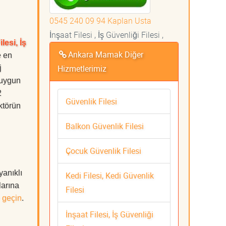
0545 240 09 94 Kaplan Usta
İnşaat Filesi , İş Güvenliği Filesi ,
lesi, İş
Ankara Mamak Diğer
e en
Hizmetlerimiz
j
 uygun
2
Güvenlik Filesi
ktörün
Balkon Güvenlik Filesi
Çocuk Güvenlik Filesi
yanıklı
Kedi Filesi, Kedi Güvenlik
larına
Filesi
 geçin
.
İnşaat Filesi, İş Güvenliği