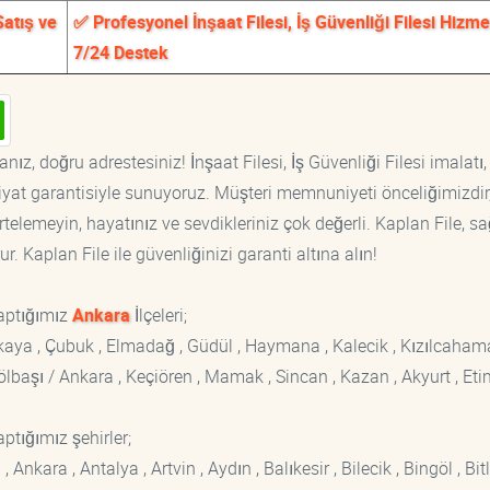
Satış ve
✅ Profesyonel İnşaat Filesi, İş Güvenliği Filesi Hizmet
7/24 Destek
nız, doğru adrestesiniz! İnşaat Filesi, İş Güvenliği Filesi imalatı, 
fiyat garantisiyle sunuyoruz. Müşteri memnuniyeti önceliğimizdir
rtelemeyin, hayatınız ve sevdikleriniz çok değerli. Kaplan File, s
. Kaplan File ile güvenliğinizi garanti altına alın!
aptığımız
Ankara
İlçeleri;
ankaya , Çubuk , Elmadağ , Güdül , Haymana , Kalecik , Kızılcaham
 Gölbaşı / Ankara , Keçiören , Mamak , Sincan , Kazan , Akyurt , Eti
ptığımız şehirler;
kara , Antalya , Artvin , Aydın , Balıkesir , Bilecik , Bingöl , Bitli