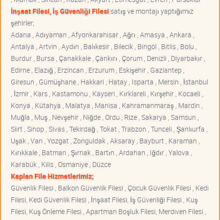
İnşaat Filesi, İş Güvenliği Filesi
satış ve montajı yaptığımız
şehirler;
Adana , Adıyaman , Afyonkarahisar , Ağrı , Amasya , Ankara ,
Antalya , Artvin , Aydın , Balıkesir , Bilecik , Bingöl , Bitlis , Bolu ,
Burdur , Bursa , Çanakkale , Çankırı , Çorum , Denizli , Diyarbakır ,
Edirne , Elazığ , Erzincan , Erzurum , Eskişehir , Gaziantep ,
Giresun , Gümüşhane , Hakkari , Hatay , Isparta , Mersin , İstanbul
, İzmir , Kars , Kastamonu , Kayseri , Kırklareli , Kırşehir , Kocaeli ,
Konya , Kütahya , Malatya , Manisa , Kahramanmaraş , Mardin ,
Muğla , Muş , Nevşehir , Niğde , Ordu , Rize , Sakarya , Samsun ,
Siirt , Sinop , Sivas , Tekirdağ , Tokat , Trabzon , Tunceli , Şanlıurfa ,
Uşak , Van , Yozgat , Zonguldak , Aksaray , Bayburt , Karaman ,
Kırıkkale , Batman , Şırnak , Bartın , Ardahan , Iğdır , Yalova ,
Karabük , Kilis , Osmaniye , Düzce
Kaplan File Hizmetlerimiz;
Güvenlik Filesi , Balkon Güvenlik Filesi , Çocuk Güvenlik Filesi , Kedi
Filesi, Kedi Güvenlik Filesi , İnşaat Filesi, İş Güvenliği Filesi , Kuş
Filesi, Kuş Önleme Filesi , Apartman Boşluk Filesi, Merdiven Filesi ,