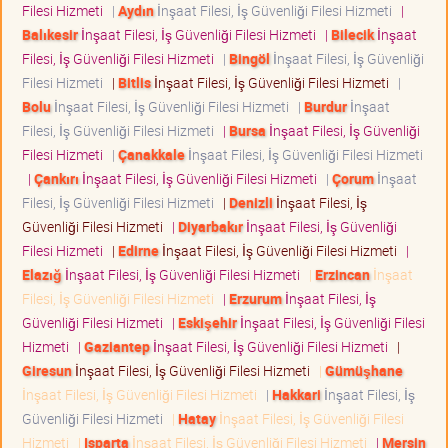
Filesi Hizmeti
|
Aydın
İnşaat Filesi, İş Güvenliği Filesi Hizmeti
|
Balıkesir
İnşaat Filesi, İş Güvenliği Filesi Hizmeti
|
Bilecik
İnşaat
Filesi, İş Güvenliği Filesi Hizmeti
|
Bingöl
İnşaat Filesi, İş Güvenliği
Filesi Hizmeti
|
Bitlis
İnşaat Filesi, İş Güvenliği Filesi Hizmeti
|
Bolu
İnşaat Filesi, İş Güvenliği Filesi Hizmeti
|
Burdur
İnşaat
Filesi, İş Güvenliği Filesi Hizmeti
|
Bursa
İnşaat Filesi, İş Güvenliği
Filesi Hizmeti
|
Çanakkale
İnşaat Filesi, İş Güvenliği Filesi Hizmeti
|
Çankırı
İnşaat Filesi, İş Güvenliği Filesi Hizmeti
|
Çorum
İnşaat
Filesi, İş Güvenliği Filesi Hizmeti
|
Denizli
İnşaat Filesi, İş
Güvenliği Filesi Hizmeti
|
Diyarbakır
İnşaat Filesi, İş Güvenliği
Filesi Hizmeti
|
Edirne
İnşaat Filesi, İş Güvenliği Filesi Hizmeti
|
Elazığ
İnşaat Filesi, İş Güvenliği Filesi Hizmeti
|
Erzincan
İnşaat
Filesi, İş Güvenliği Filesi Hizmeti
|
Erzurum
İnşaat Filesi, İş
Güvenliği Filesi Hizmeti
|
Eskişehir
İnşaat Filesi, İş Güvenliği Filesi
Hizmeti
|
Gaziantep
İnşaat Filesi, İş Güvenliği Filesi Hizmeti
|
Giresun
İnşaat Filesi, İş Güvenliği Filesi Hizmeti
|
Gümüşhane
İnşaat Filesi, İş Güvenliği Filesi Hizmeti
|
Hakkari
İnşaat Filesi, İş
Güvenliği Filesi Hizmeti
|
Hatay
İnşaat Filesi, İş Güvenliği Filesi
Hizmeti
|
Isparta
İnşaat Filesi, İş Güvenliği Filesi Hizmeti
|
Mersin