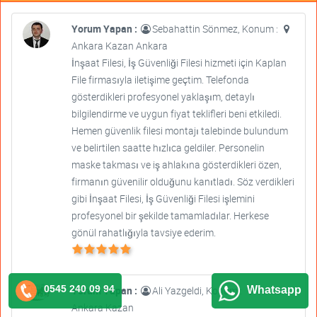
Yorum Yapan :
Sebahattin Sönmez, Konum :
Ankara Kazan Ankara
İnşaat Filesi, İş Güvenliği Filesi hizmeti için Kaplan
File firmasıyla iletişime geçtim. Telefonda
gösterdikleri profesyonel yaklaşım, detaylı
bilgilendirme ve uygun fiyat teklifleri beni etkiledi.
Hemen güvenlik filesi montajı talebinde bulundum
ve belirtilen saatte hızlıca geldiler. Personelin
maske takması ve iş ahlakına gösterdikleri özen,
firmanın güvenilir olduğunu kanıtladı. Söz verdikleri
gibi İnşaat Filesi, İş Güvenliği Filesi işlemini
profesyonel bir şekilde tamamladılar. Herkese
gönül rahatlığıyla tavsiye ederim.
0545 240 09 94
Whatsapp
Yorum Yapan :
Ali Yazgeldi, Konum :
Ankara
Ankara Kazan