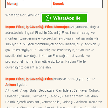
Montaj
Destek
Whatapp Görüşme için
İnşaat Filesi, İş Güvenliği Filesi Montajçısı
Arıyorsanız, doğru
adrestesiniz! İnşaat Filesi, İş Güvenliği Filesi imalatı, satışı ve
montajı hizmetlerimizle, yüksek kaliteyi uygun fiyat garantisiyle
sunuyoruz. Müşteri memnuniyeti önceliğimizdir, bu yüzden en iyi
çözümleri sağlıyoruz. Güvenliğinizi ertelemeyin, hayatınız ve
sevdikleriniz çok değerli. Kaplan File, sağlam, dayanıklı ve
profesyonel montaj hizmetiyle sizi korur. Kaplan File ile
güvenliğinizi garanti altına alın!
İnşaat Filesi, İş Güvenliği Filesi
satış ve montajı yaptığımız
Ankara
İlçeleri;
Altındağ , Ayaş , Bala , Beypazarı , Çamlıdere , Çankaya , Çubuk ,
Elmadağ , Güdül , Haymana , Kalecik , Kızılcahamam , Nallıhan ,
Polatlı , Şereflikoçhisar , Yenimahalle , Gölbaşı / Ankara , Keçiören
, Mamak , Sincan , Kazan , Akyurt , Etimesgut , Evren , Pursaklar