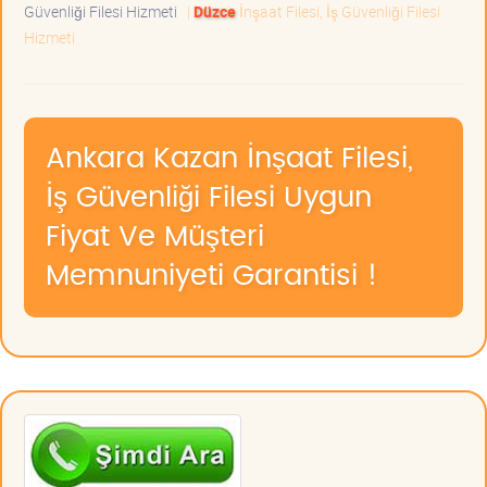
Güvenliği Filesi Hizmeti
|
Düzce
İnşaat Filesi, İş Güvenliği Filesi
Hizmeti
Ankara Kazan İnşaat Filesi,
İş Güvenliği Filesi Uygun
Fiyat Ve Müşteri
Memnuniyeti Garantisi !