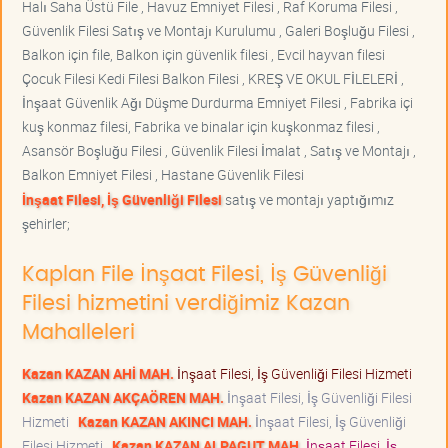
Halı Saha Üstü File , Havuz Emniyet Filesi , Raf Koruma Filesi ,
Güvenlik Filesi Satış ve Montajı Kurulumu , Galeri Boşluğu Filesi ,
Balkon için file, Balkon için güvenlik filesi , Evcil hayvan filesi
Çocuk Filesi Kedi Filesi Balkon Filesi , KREŞ VE OKUL FİLELERİ ,
İnşaat Güvenlik Ağı Düşme Durdurma Emniyet Filesi , Fabrika içi
kuş konmaz filesi, Fabrika ve binalar için kuşkonmaz filesi ,
Asansör Boşluğu Filesi , Güvenlik Filesi İmalat , Satış ve Montajı ,
Balkon Emniyet Filesi , Hastane Güvenlik Filesi
İnşaat Filesi, İş Güvenliği Filesi
satış ve montajı yaptığımız
şehirler;
Kaplan File İnşaat Filesi, İş Güvenliği
Filesi hizmetini verdiğimiz Kazan
Mahalleleri
Kazan KAZAN AHİ MAH.
İnşaat Filesi, İş Güvenliği Filesi Hizmeti
Kazan KAZAN AKÇAÖREN MAH.
İnşaat Filesi, İş Güvenliği Filesi
Hizmeti
Kazan KAZAN AKINCI MAH.
İnşaat Filesi, İş Güvenliği
Filesi Hizmeti
Kazan KAZAN ALPAGUT MAH.
İnşaat Filesi, İş