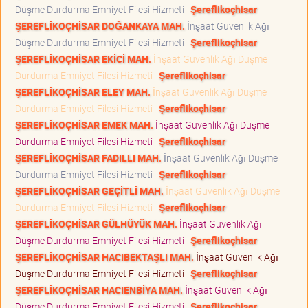
Düşme Durdurma Emniyet Filesi Hizmeti
Şereflikoçhisar
ŞEREFLİKOÇHİSAR DOĞANKAYA MAH.
İnşaat Güvenlik Ağı
Düşme Durdurma Emniyet Filesi Hizmeti
Şereflikoçhisar
ŞEREFLİKOÇHİSAR EKİCİ MAH.
İnşaat Güvenlik Ağı Düşme
Durdurma Emniyet Filesi Hizmeti
Şereflikoçhisar
ŞEREFLİKOÇHİSAR ELEY MAH.
İnşaat Güvenlik Ağı Düşme
Durdurma Emniyet Filesi Hizmeti
Şereflikoçhisar
ŞEREFLİKOÇHİSAR EMEK MAH.
İnşaat Güvenlik Ağı Düşme
Durdurma Emniyet Filesi Hizmeti
Şereflikoçhisar
ŞEREFLİKOÇHİSAR FADILLI MAH.
İnşaat Güvenlik Ağı Düşme
Durdurma Emniyet Filesi Hizmeti
Şereflikoçhisar
ŞEREFLİKOÇHİSAR GEÇİTLİ MAH.
İnşaat Güvenlik Ağı Düşme
Durdurma Emniyet Filesi Hizmeti
Şereflikoçhisar
ŞEREFLİKOÇHİSAR GÜLHÜYÜK MAH.
İnşaat Güvenlik Ağı
Düşme Durdurma Emniyet Filesi Hizmeti
Şereflikoçhisar
ŞEREFLİKOÇHİSAR HACIBEKTAŞLI MAH.
İnşaat Güvenlik Ağı
Düşme Durdurma Emniyet Filesi Hizmeti
Şereflikoçhisar
ŞEREFLİKOÇHİSAR HACIENBİYA MAH.
İnşaat Güvenlik Ağı
Düşme Durdurma Emniyet Filesi Hizmeti
Şereflikoçhisar