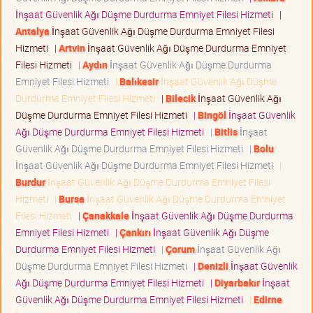
İnşaat Güvenlik Ağı Düşme Durdurma Emniyet Filesi Hizmeti
|
Antalya
İnşaat Güvenlik Ağı Düşme Durdurma Emniyet Filesi
Hizmeti
|
Artvin
İnşaat Güvenlik Ağı Düşme Durdurma Emniyet
Filesi Hizmeti
|
Aydın
İnşaat Güvenlik Ağı Düşme Durdurma
Emniyet Filesi Hizmeti
|
Balıkesir
İnşaat Güvenlik Ağı Düşme
Durdurma Emniyet Filesi Hizmeti
|
Bilecik
İnşaat Güvenlik Ağı
Düşme Durdurma Emniyet Filesi Hizmeti
|
Bingöl
İnşaat Güvenlik
Ağı Düşme Durdurma Emniyet Filesi Hizmeti
|
Bitlis
İnşaat
Güvenlik Ağı Düşme Durdurma Emniyet Filesi Hizmeti
|
Bolu
İnşaat Güvenlik Ağı Düşme Durdurma Emniyet Filesi Hizmeti
|
Burdur
İnşaat Güvenlik Ağı Düşme Durdurma Emniyet Filesi
Hizmeti
|
Bursa
İnşaat Güvenlik Ağı Düşme Durdurma Emniyet
Filesi Hizmeti
|
Çanakkale
İnşaat Güvenlik Ağı Düşme Durdurma
Emniyet Filesi Hizmeti
|
Çankırı
İnşaat Güvenlik Ağı Düşme
Durdurma Emniyet Filesi Hizmeti
|
Çorum
İnşaat Güvenlik Ağı
Düşme Durdurma Emniyet Filesi Hizmeti
|
Denizli
İnşaat Güvenlik
Ağı Düşme Durdurma Emniyet Filesi Hizmeti
|
Diyarbakır
İnşaat
Güvenlik Ağı Düşme Durdurma Emniyet Filesi Hizmeti
|
Edirne