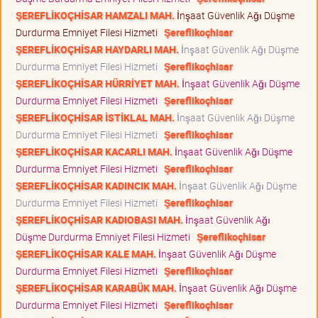
ŞEREFLİKOÇHİSAR HAMZALI MAH.
İnşaat Güvenlik Ağı Düşme
Durdurma Emniyet Filesi Hizmeti
Şereflikoçhisar
ŞEREFLİKOÇHİSAR HAYDARLI MAH.
İnşaat Güvenlik Ağı Düşme
Durdurma Emniyet Filesi Hizmeti
Şereflikoçhisar
ŞEREFLİKOÇHİSAR HÜRRİYET MAH.
İnşaat Güvenlik Ağı Düşme
Durdurma Emniyet Filesi Hizmeti
Şereflikoçhisar
ŞEREFLİKOÇHİSAR İSTİKLAL MAH.
İnşaat Güvenlik Ağı Düşme
Durdurma Emniyet Filesi Hizmeti
Şereflikoçhisar
ŞEREFLİKOÇHİSAR KACARLI MAH.
İnşaat Güvenlik Ağı Düşme
Durdurma Emniyet Filesi Hizmeti
Şereflikoçhisar
ŞEREFLİKOÇHİSAR KADINCIK MAH.
İnşaat Güvenlik Ağı Düşme
Durdurma Emniyet Filesi Hizmeti
Şereflikoçhisar
ŞEREFLİKOÇHİSAR KADIOBASI MAH.
İnşaat Güvenlik Ağı
Düşme Durdurma Emniyet Filesi Hizmeti
Şereflikoçhisar
ŞEREFLİKOÇHİSAR KALE MAH.
İnşaat Güvenlik Ağı Düşme
Durdurma Emniyet Filesi Hizmeti
Şereflikoçhisar
ŞEREFLİKOÇHİSAR KARABÜK MAH.
İnşaat Güvenlik Ağı Düşme
Durdurma Emniyet Filesi Hizmeti
Şereflikoçhisar