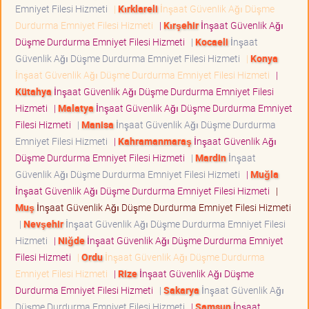
Emniyet Filesi Hizmeti
|
Kırklareli
İnşaat Güvenlik Ağı Düşme
Durdurma Emniyet Filesi Hizmeti
|
Kırşehir
İnşaat Güvenlik Ağı
Düşme Durdurma Emniyet Filesi Hizmeti
|
Kocaeli
İnşaat
Güvenlik Ağı Düşme Durdurma Emniyet Filesi Hizmeti
|
Konya
İnşaat Güvenlik Ağı Düşme Durdurma Emniyet Filesi Hizmeti
|
Kütahya
İnşaat Güvenlik Ağı Düşme Durdurma Emniyet Filesi
Hizmeti
|
Malatya
İnşaat Güvenlik Ağı Düşme Durdurma Emniyet
Filesi Hizmeti
|
Manisa
İnşaat Güvenlik Ağı Düşme Durdurma
Emniyet Filesi Hizmeti
|
Kahramanmaraş
İnşaat Güvenlik Ağı
Düşme Durdurma Emniyet Filesi Hizmeti
|
Mardin
İnşaat
Güvenlik Ağı Düşme Durdurma Emniyet Filesi Hizmeti
|
Muğla
İnşaat Güvenlik Ağı Düşme Durdurma Emniyet Filesi Hizmeti
|
Muş
İnşaat Güvenlik Ağı Düşme Durdurma Emniyet Filesi Hizmeti
|
Nevşehir
İnşaat Güvenlik Ağı Düşme Durdurma Emniyet Filesi
Hizmeti
|
Niğde
İnşaat Güvenlik Ağı Düşme Durdurma Emniyet
Filesi Hizmeti
|
Ordu
İnşaat Güvenlik Ağı Düşme Durdurma
Emniyet Filesi Hizmeti
|
Rize
İnşaat Güvenlik Ağı Düşme
Durdurma Emniyet Filesi Hizmeti
|
Sakarya
İnşaat Güvenlik Ağı
Düşme Durdurma Emniyet Filesi Hizmeti
|
Samsun
İnşaat