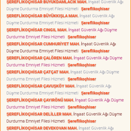
ŞEREFLİKOÇHİSAR BÜYÜKDAMLACIK MAH.
İnşaat Güvenlik Ağı
Düşme Durdurma Emniyet Filesi Hizmeti
Şereflikoçhisar
ŞEREFLİKOÇHİSAR BÜYÜKKIŞLA MAH.
İnşaat Güvenlik Ağı
Düşme Durdurma Emniyet Filesi Hizmeti
Şereflikoçhisar
ŞEREFLİKOÇHİSAR CINGIL MAH.
İnşaat Güvenlik Ağı Düşme
Durdurma Emniyet Filesi Hizmeti
Şereflikoçhisar
ŞEREFLİKOÇHİSAR CUMHURİYET MAH.
İnşaat Güvenlik Ağı
Düşme Durdurma Emniyet Filesi Hizmeti
Şereflikoçhisar
ŞEREFLİKOÇHİSAR ÇALÖREN MAH.
İnşaat Güvenlik Ağı Düşme
Durdurma Emniyet Filesi Hizmeti
Şereflikoçhisar
ŞEREFLİKOÇHİSAR ÇATÇAT MAH.
İnşaat Güvenlik Ağı Düşme
Durdurma Emniyet Filesi Hizmeti
Şereflikoçhisar
ŞEREFLİKOÇHİSAR ÇAVUŞKÖY MAH.
İnşaat Güvenlik Ağı
Düşme Durdurma Emniyet Filesi Hizmeti
Şereflikoçhisar
ŞEREFLİKOÇHİSAR ÇAYIRÖNÜ MAH.
İnşaat Güvenlik Ağı Düşme
Durdurma Emniyet Filesi Hizmeti
Şereflikoçhisar
ŞEREFLİKOÇHİSAR DELİLLER MAH.
İnşaat Güvenlik Ağı Düşme
Durdurma Emniyet Filesi Hizmeti
Şereflikoçhisar
ŞEREFLİKOÇHİSAR DEVEKOVAN MAH.
İnşaat Güvenlik Ağı