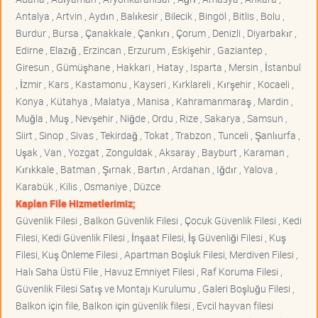
Antalya , Artvin , Aydın , Balıkesir , Bilecik , Bingöl , Bitlis , Bolu ,
Burdur , Bursa , Çanakkale , Çankırı , Çorum , Denizli , Diyarbakır ,
Edirne , Elazığ , Erzincan , Erzurum , Eskişehir , Gaziantep ,
Giresun , Gümüşhane , Hakkari , Hatay , Isparta , Mersin , İstanbul
, İzmir , Kars , Kastamonu , Kayseri , Kırklareli , Kırşehir , Kocaeli ,
Konya , Kütahya , Malatya , Manisa , Kahramanmaraş , Mardin ,
Muğla , Muş , Nevşehir , Niğde , Ordu , Rize , Sakarya , Samsun ,
Siirt , Sinop , Sivas , Tekirdağ , Tokat , Trabzon , Tunceli , Şanlıurfa ,
Uşak , Van , Yozgat , Zonguldak , Aksaray , Bayburt , Karaman ,
Kırıkkale , Batman , Şırnak , Bartın , Ardahan , Iğdır , Yalova ,
Karabük , Kilis , Osmaniye , Düzce
Kaplan File Hizmetlerimiz;
Güvenlik Filesi , Balkon Güvenlik Filesi , Çocuk Güvenlik Filesi , Kedi
Filesi, Kedi Güvenlik Filesi , İnşaat Filesi, İş Güvenliği Filesi , Kuş
Filesi, Kuş Önleme Filesi , Apartman Boşluk Filesi, Merdiven Filesi ,
Halı Saha Üstü File , Havuz Emniyet Filesi , Raf Koruma Filesi ,
Güvenlik Filesi Satış ve Montajı Kurulumu , Galeri Boşluğu Filesi ,
Balkon için file, Balkon için güvenlik filesi , Evcil hayvan filesi