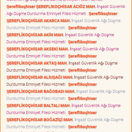
Şereflikoçhisar ŞEREFLİKOÇHİSAR ACIÖZ MAH.
İnşaat Güvenlik
Ağı Düşme Durdurma Emniyet Filesi Hizmeti
Şereflikoçhisar
ŞEREFLİKOÇHİSAR AKARCA MAH.
İnşaat Güvenlik Ağı Düşme
Durdurma Emniyet Filesi Hizmeti
Şereflikoçhisar
ŞEREFLİKOÇHİSAR AKİN MAH.
İnşaat Güvenlik Ağı Düşme
Durdurma Emniyet Filesi Hizmeti
Şereflikoçhisar
ŞEREFLİKOÇHİSAR AKSEKİ MAH.
İnşaat Güvenlik Ağı Düşme
Durdurma Emniyet Filesi Hizmeti
Şereflikoçhisar
ŞEREFLİKOÇHİSAR AKTAŞ MAH.
İnşaat Güvenlik Ağı Düşme
Durdurma Emniyet Filesi Hizmeti
Şereflikoçhisar
ŞEREFLİKOÇHİSAR ALİUŞAĞI MAH.
İnşaat Güvenlik Ağı Düşme
Durdurma Emniyet Filesi Hizmeti
Şereflikoçhisar
ŞEREFLİKOÇHİSAR BAĞOBASI MAH.
İnşaat Güvenlik Ağı Düşme
Durdurma Emniyet Filesi Hizmeti
Şereflikoçhisar
ŞEREFLİKOÇHİSAR BALTALI MAH.
İnşaat Güvenlik Ağı Düşme
Durdurma Emniyet Filesi Hizmeti
Şereflikoçhisar
ŞEREFLİKOÇHİSAR BOĞAZİÇİ MAH.
İnşaat Güvenlik Ağı Düşme
Durdurma Emniyet Filesi Hizmeti
Şereflikoçhisar