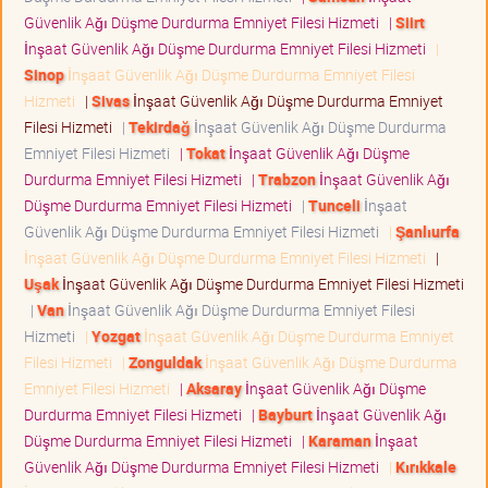
Güvenlik Ağı Düşme Durdurma Emniyet Filesi Hizmeti
|
Siirt
İnşaat Güvenlik Ağı Düşme Durdurma Emniyet Filesi Hizmeti
|
Sinop
İnşaat Güvenlik Ağı Düşme Durdurma Emniyet Filesi
Hizmeti
|
Sivas
İnşaat Güvenlik Ağı Düşme Durdurma Emniyet
Filesi Hizmeti
|
Tekirdağ
İnşaat Güvenlik Ağı Düşme Durdurma
Emniyet Filesi Hizmeti
|
Tokat
İnşaat Güvenlik Ağı Düşme
Durdurma Emniyet Filesi Hizmeti
|
Trabzon
İnşaat Güvenlik Ağı
Düşme Durdurma Emniyet Filesi Hizmeti
|
Tunceli
İnşaat
Güvenlik Ağı Düşme Durdurma Emniyet Filesi Hizmeti
|
Şanlıurfa
İnşaat Güvenlik Ağı Düşme Durdurma Emniyet Filesi Hizmeti
|
Uşak
İnşaat Güvenlik Ağı Düşme Durdurma Emniyet Filesi Hizmeti
|
Van
İnşaat Güvenlik Ağı Düşme Durdurma Emniyet Filesi
Hizmeti
|
Yozgat
İnşaat Güvenlik Ağı Düşme Durdurma Emniyet
Filesi Hizmeti
|
Zonguldak
İnşaat Güvenlik Ağı Düşme Durdurma
Emniyet Filesi Hizmeti
|
Aksaray
İnşaat Güvenlik Ağı Düşme
Durdurma Emniyet Filesi Hizmeti
|
Bayburt
İnşaat Güvenlik Ağı
Düşme Durdurma Emniyet Filesi Hizmeti
|
Karaman
İnşaat
Güvenlik Ağı Düşme Durdurma Emniyet Filesi Hizmeti
|
Kırıkkale