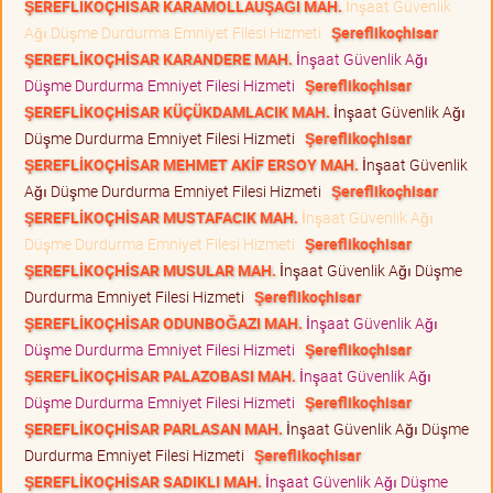
ŞEREFLİKOÇHİSAR KARAMOLLAUŞAĞI MAH.
İnşaat Güvenlik
Ağı Düşme Durdurma Emniyet Filesi Hizmeti
Şereflikoçhisar
ŞEREFLİKOÇHİSAR KARANDERE MAH.
İnşaat Güvenlik Ağı
Düşme Durdurma Emniyet Filesi Hizmeti
Şereflikoçhisar
ŞEREFLİKOÇHİSAR KÜÇÜKDAMLACIK MAH.
İnşaat Güvenlik Ağı
Düşme Durdurma Emniyet Filesi Hizmeti
Şereflikoçhisar
ŞEREFLİKOÇHİSAR MEHMET AKİF ERSOY MAH.
İnşaat Güvenlik
Ağı Düşme Durdurma Emniyet Filesi Hizmeti
Şereflikoçhisar
ŞEREFLİKOÇHİSAR MUSTAFACIK MAH.
İnşaat Güvenlik Ağı
Düşme Durdurma Emniyet Filesi Hizmeti
Şereflikoçhisar
ŞEREFLİKOÇHİSAR MUSULAR MAH.
İnşaat Güvenlik Ağı Düşme
Durdurma Emniyet Filesi Hizmeti
Şereflikoçhisar
ŞEREFLİKOÇHİSAR ODUNBOĞAZI MAH.
İnşaat Güvenlik Ağı
Düşme Durdurma Emniyet Filesi Hizmeti
Şereflikoçhisar
ŞEREFLİKOÇHİSAR PALAZOBASI MAH.
İnşaat Güvenlik Ağı
Düşme Durdurma Emniyet Filesi Hizmeti
Şereflikoçhisar
ŞEREFLİKOÇHİSAR PARLASAN MAH.
İnşaat Güvenlik Ağı Düşme
Durdurma Emniyet Filesi Hizmeti
Şereflikoçhisar
ŞEREFLİKOÇHİSAR SADIKLI MAH.
İnşaat Güvenlik Ağı Düşme