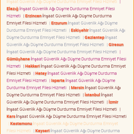
İnşaat Güvenlik Ağı Düşme Durdurma Emniyet Filesi Hizmeti
|
Elazığ
İnşaat Güvenlik Ağı Düşme Durdurma Emniyet Filesi
Hizmeti
|
Erzincan
İnşaat Güvenlik Ağı Düşme Durdurma
Emniyet Filesi Hizmeti
|
Erzurum
İnşaat Güvenlik Ağı Düşme
Durdurma Emniyet Filesi Hizmeti
|
Eskişehir
İnşaat Güvenlik Ağı
Düşme Durdurma Emniyet Filesi Hizmeti
|
Gaziantep
İnşaat
Güvenlik Ağı Düşme Durdurma Emniyet Filesi Hizmeti
|
Giresun
İnşaat Güvenlik Ağı Düşme Durdurma Emniyet Filesi Hizmeti
|
Gümüşhane
İnşaat Güvenlik Ağı Düşme Durdurma Emniyet Filesi
Hizmeti
|
Hakkari
İnşaat Güvenlik Ağı Düşme Durdurma Emniyet
Filesi Hizmeti
|
Hatay
İnşaat Güvenlik Ağı Düşme Durdurma
Emniyet Filesi Hizmeti
|
Isparta
İnşaat Güvenlik Ağı Düşme
Durdurma Emniyet Filesi Hizmeti
|
Mersin
İnşaat Güvenlik Ağı
Düşme Durdurma Emniyet Filesi Hizmeti
|
İstanbul
İnşaat
Güvenlik Ağı Düşme Durdurma Emniyet Filesi Hizmeti
|
İzmir
İnşaat Güvenlik Ağı Düşme Durdurma Emniyet Filesi Hizmeti
|
Kars
İnşaat Güvenlik Ağı Düşme Durdurma Emniyet Filesi Hizmeti
|
Kastamonu
İnşaat Güvenlik Ağı Düşme Durdurma Emniyet
Filesi Hizmeti
|
Kayseri
İnşaat Güvenlik Ağı Düşme Durdurma