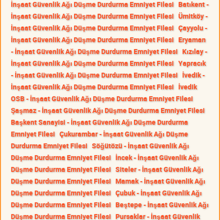
İnşaat Güvenlik Ağı Düşme Durdurma Emniyet Filesi
Batıkent -
İnşaat Güvenlik Ağı Düşme Durdurma Emniyet Filesi
Ümitköy -
İnşaat Güvenlik Ağı Düşme Durdurma Emniyet Filesi
Çayyolu -
İnşaat Güvenlik Ağı Düşme Durdurma Emniyet Filesi
Eryaman
- İnşaat Güvenlik Ağı Düşme Durdurma Emniyet Filesi
Kızılay -
İnşaat Güvenlik Ağı Düşme Durdurma Emniyet Filesi
Yapracık
- İnşaat Güvenlik Ağı Düşme Durdurma Emniyet Filesi
İvedik -
İnşaat Güvenlik Ağı Düşme Durdurma Emniyet Filesi
İvedik
OSB - İnşaat Güvenlik Ağı Düşme Durdurma Emniyet Filesi
Şaşmaz - İnşaat Güvenlik Ağı Düşme Durdurma Emniyet Filesi
Başkent Sanayisi - İnşaat Güvenlik Ağı Düşme Durdurma
Emniyet Filesi
Çukurambar - İnşaat Güvenlik Ağı Düşme
Durdurma Emniyet Filesi
Söğütözü - İnşaat Güvenlik Ağı
Düşme Durdurma Emniyet Filesi
İncek - İnşaat Güvenlik Ağı
Düşme Durdurma Emniyet Filesi
Siteler - İnşaat Güvenlik Ağı
Düşme Durdurma Emniyet Filesi
Mamak - İnşaat Güvenlik Ağı
Düşme Durdurma Emniyet Filesi
Çubuk - İnşaat Güvenlik Ağı
Düşme Durdurma Emniyet Filesi
Beştepe - İnşaat Güvenlik Ağı
Düşme Durdurma Emniyet Filesi
Pursaklar - İnşaat Güvenlik