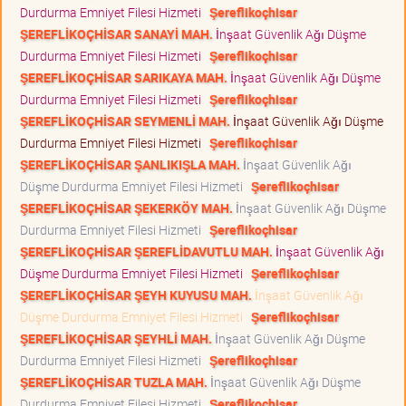
Durdurma Emniyet Filesi Hizmeti
Şereflikoçhisar
ŞEREFLİKOÇHİSAR SANAYİ MAH.
İnşaat Güvenlik Ağı Düşme
Durdurma Emniyet Filesi Hizmeti
Şereflikoçhisar
ŞEREFLİKOÇHİSAR SARIKAYA MAH.
İnşaat Güvenlik Ağı Düşme
Durdurma Emniyet Filesi Hizmeti
Şereflikoçhisar
ŞEREFLİKOÇHİSAR SEYMENLİ MAH.
İnşaat Güvenlik Ağı Düşme
Durdurma Emniyet Filesi Hizmeti
Şereflikoçhisar
ŞEREFLİKOÇHİSAR ŞANLIKIŞLA MAH.
İnşaat Güvenlik Ağı
Düşme Durdurma Emniyet Filesi Hizmeti
Şereflikoçhisar
ŞEREFLİKOÇHİSAR ŞEKERKÖY MAH.
İnşaat Güvenlik Ağı Düşme
Durdurma Emniyet Filesi Hizmeti
Şereflikoçhisar
ŞEREFLİKOÇHİSAR ŞEREFLİDAVUTLU MAH.
İnşaat Güvenlik Ağı
Düşme Durdurma Emniyet Filesi Hizmeti
Şereflikoçhisar
ŞEREFLİKOÇHİSAR ŞEYH KUYUSU MAH.
İnşaat Güvenlik Ağı
Düşme Durdurma Emniyet Filesi Hizmeti
Şereflikoçhisar
ŞEREFLİKOÇHİSAR ŞEYHLİ MAH.
İnşaat Güvenlik Ağı Düşme
Durdurma Emniyet Filesi Hizmeti
Şereflikoçhisar
ŞEREFLİKOÇHİSAR TUZLA MAH.
İnşaat Güvenlik Ağı Düşme
Durdurma Emniyet Filesi Hizmeti
Şereflikoçhisar