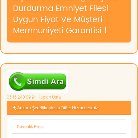
Durdurma Emniyet Filesi
Uygun Fiyat Ve Müşteri
Memnuniyeti Garantisi !
0545 240 09 94 Kaplan Usta
Ankara Şereflikoçhisar Diğer Hizmetlerimiz
Güvenlik Filesi