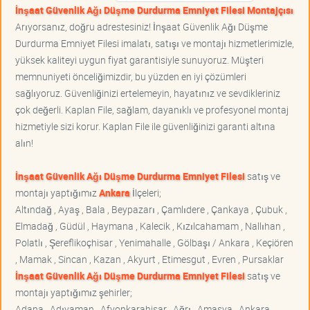
İnşaat Güvenlik Ağı Düşme Durdurma Emniyet Filesi Montajçısı
Arıyorsanız, doğru adrestesiniz! İnşaat Güvenlik Ağı Düşme
Durdurma Emniyet Filesi imalatı, satışı ve montajı hizmetlerimizle,
yüksek kaliteyi uygun fiyat garantisiyle sunuyoruz. Müşteri
memnuniyeti önceliğimizdir, bu yüzden en iyi çözümleri
sağlıyoruz. Güvenliğinizi ertelemeyin, hayatınız ve sevdikleriniz
çok değerli. Kaplan File, sağlam, dayanıklı ve profesyonel montaj
hizmetiyle sizi korur. Kaplan File ile güvenliğinizi garanti altına
alın!
İnşaat Güvenlik Ağı Düşme Durdurma Emniyet Filesi
satış ve
montajı yaptığımız
Ankara
İlçeleri;
Altındağ , Ayaş , Bala , Beypazarı , Çamlıdere , Çankaya , Çubuk ,
Elmadağ , Güdül , Haymana , Kalecik , Kızılcahamam , Nallıhan ,
Polatlı , Şereflikoçhisar , Yenimahalle , Gölbaşı / Ankara , Keçiören
, Mamak , Sincan , Kazan , Akyurt , Etimesgut , Evren , Pursaklar
İnşaat Güvenlik Ağı Düşme Durdurma Emniyet Filesi
satış ve
montajı yaptığımız şehirler;
Adana , Adıyaman , Afyonkarahisar , Ağrı , Amasya , Ankara ,