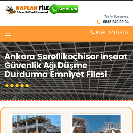
Telefon Numaramız:
0545 240 09 94
KAPLAN USTA
Menu
Ankara Şereflikoçhisar İnşaat
Güvenlik Ağı Düşme
Durdurma Emniyet Filesi