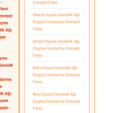
 -
Emniyet Filesi
ilesi
Bilecik İnşaat Güvenlik Ağı
Emniyet
Düşme Durdurma Emniyet
Düşme
Filesi
lik Ağı
aat
Bingöl İnşaat Güvenlik Ağı
Düşme Durdurma Emniyet
Filesi
üşme
üvenlik
Bitlis İnşaat Güvenlik Ağı
Düşme Durdurma Emniyet
rdurma
Filesi
me
ik Ağı
Bolu İnşaat Güvenlik Ağı
nşaat
Düşme Durdurma Emniyet
azan -
Filesi