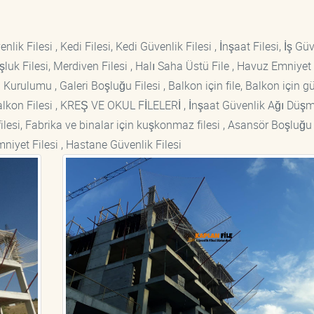
lik Filesi , Kedi Filesi, Kedi Güvenlik Filesi , İnşaat Filesi, İş Gü
luk Filesi, Merdiven Filesi , Halı Saha Üstü File , Havuz Emniyet F
 Kurulumu , Galeri Boşluğu Filesi , Balkon için file, Balkon için g
si Balkon Filesi , KREŞ VE OKUL FİLELERİ , İnşaat Güvenlik Ağı Düş
lesi, Fabrika ve binalar için kuşkonmaz filesi , Asansör Boşluğu F
mniyet Filesi , Hastane Güvenlik Filesi