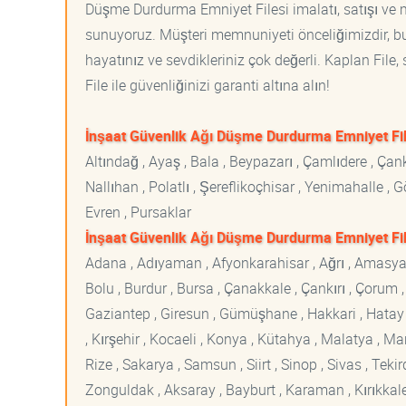
Düşme Durdurma Emniyet Filesi imalatı, satışı ve mo
sunuyoruz. Müşteri memnuniyeti önceliğimizdir, bu 
hayatınız ve sevdikleriniz çok değerli. Kaplan File
File ile güvenliğinizi garanti altına alın!
İnşaat Güvenlik Ağı Düşme Durdurma Emniyet Fil
Altındağ , Ayaş , Bala , Beypazarı , Çamlıdere , Ç
Nallıhan , Polatlı , Şereflikoçhisar , Yenimahalle ,
Evren , Pursaklar
İnşaat Güvenlik Ağı Düşme Durdurma Emniyet Fil
Adana , Adıyaman , Afyonkarahisar , Ağrı , Amasya , An
Bolu , Burdur , Bursa , Çanakkale , Çankırı , Çorum , D
Gaziantep , Giresun , Gümüşhane , Hakkari , Hatay , I
, Kırşehir , Kocaeli , Konya , Kütahya , Malatya , 
Rize , Sakarya , Samsun , Siirt , Sinop , Sivas , Teki
Zonguldak , Aksaray , Bayburt , Karaman , Kırıkkale ,