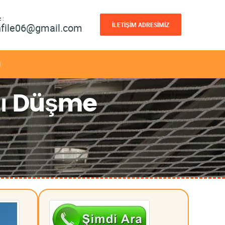
 :
İLETİŞİM ADRESİMİZ
nfile06@gmail.com
M
ğı Düşme