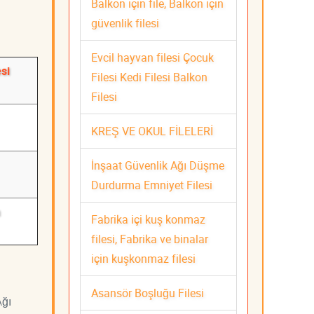
Balkon için file, Balkon için
güvenlik filesi
Evcil hayvan filesi Çocuk
si
Filesi Kedi Filesi Balkon
Filesi
KREŞ VE OKUL FİLELERİ
İnşaat Güvenlik Ağı Düşme
Durdurma Emniyet Filesi
a
Fabrika içi kuş konmaz
filesi, Fabrika ve binalar
için kuşkonmaz filesi
Asansör Boşluğu Filesi
Ağı