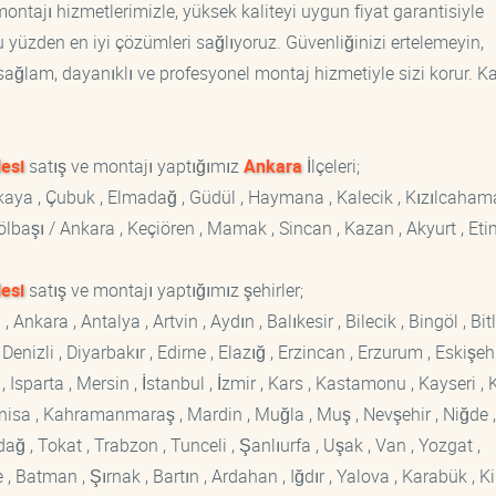
ntajı hizmetlerimizle, yüksek kaliteyi uygun fiyat garantisiyle
yüzden en iyi çözümleri sağlıyoruz. Güvenliğinizi ertelemeyin,
, sağlam, dayanıklı ve profesyonel montaj hizmetiyle sizi korur. K
esi
satış ve montajı yaptığımız
Ankara
İlçeleri;
ankaya , Çubuk , Elmadağ , Güdül , Haymana , Kalecik , Kızılcaham
 Gölbaşı / Ankara , Keçiören , Mamak , Sincan , Kazan , Akyurt , Eti
esi
satış ve montajı yaptığımız şehirler;
kara , Antalya , Artvin , Aydın , Balıkesir , Bilecik , Bingöl , Bitli
enizli , Diyarbakır , Edirne , Elazığ , Erzincan , Erzurum , Eskişehi
sparta , Mersin , İstanbul , İzmir , Kars , Kastamonu , Kayseri , K
Manisa , Kahramanmaraş , Mardin , Muğla , Muş , Nevşehir , Niğde ,
rdağ , Tokat , Trabzon , Tunceli , Şanlıurfa , Uşak , Van , Yozgat ,
 Batman , Şırnak , Bartın , Ardahan , Iğdır , Yalova , Karabük , Kil