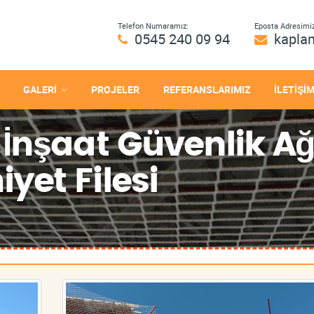
Telefon Numaramız:
Eposta Adresimiz
0545 240 09 94
kapla
GALERİ
PROJELER
REFERANSLARIMIZ
İLETİŞİ
İnşaat Güvenlik A
et Filesi