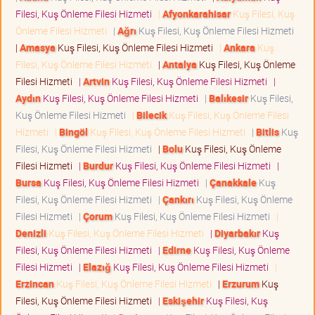
Filesi, Kuş Önleme Filesi Hizmeti
|
Afyonkarahisar
Kuş Filesi, Kuş
Önleme Filesi Hizmeti
|
Ağrı
Kuş Filesi, Kuş Önleme Filesi Hizmeti
|
Amasya
Kuş Filesi, Kuş Önleme Filesi Hizmeti
|
Ankara
Kuş
Filesi, Kuş Önleme Filesi Hizmeti
|
Antalya
Kuş Filesi, Kuş Önleme
Filesi Hizmeti
|
Artvin
Kuş Filesi, Kuş Önleme Filesi Hizmeti
|
Aydın
Kuş Filesi, Kuş Önleme Filesi Hizmeti
|
Balıkesir
Kuş Filesi,
Kuş Önleme Filesi Hizmeti
|
Bilecik
Kuş Filesi, Kuş Önleme Filesi
Hizmeti
|
Bingöl
Kuş Filesi, Kuş Önleme Filesi Hizmeti
|
Bitlis
Kuş
Filesi, Kuş Önleme Filesi Hizmeti
|
Bolu
Kuş Filesi, Kuş Önleme
Filesi Hizmeti
|
Burdur
Kuş Filesi, Kuş Önleme Filesi Hizmeti
|
Bursa
Kuş Filesi, Kuş Önleme Filesi Hizmeti
|
Çanakkale
Kuş
Filesi, Kuş Önleme Filesi Hizmeti
|
Çankırı
Kuş Filesi, Kuş Önleme
Filesi Hizmeti
|
Çorum
Kuş Filesi, Kuş Önleme Filesi Hizmeti
|
Denizli
Kuş Filesi, Kuş Önleme Filesi Hizmeti
|
Diyarbakır
Kuş
Filesi, Kuş Önleme Filesi Hizmeti
|
Edirne
Kuş Filesi, Kuş Önleme
Filesi Hizmeti
|
Elazığ
Kuş Filesi, Kuş Önleme Filesi Hizmeti
|
Erzincan
Kuş Filesi, Kuş Önleme Filesi Hizmeti
|
Erzurum
Kuş
Filesi, Kuş Önleme Filesi Hizmeti
|
Eskişehir
Kuş Filesi, Kuş