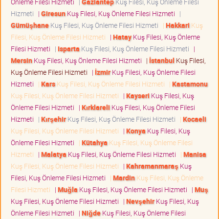
Önleme Filesi Hizmeti
|
Gaziantep
Kuş Filesi, Kuş Önleme Filesi
Hizmeti
|
Giresun
Kuş Filesi, Kuş Önleme Filesi Hizmeti
|
Gümüşhane
Kuş Filesi, Kuş Önleme Filesi Hizmeti
|
Hakkari
Kuş
Filesi, Kuş Önleme Filesi Hizmeti
|
Hatay
Kuş Filesi, Kuş Önleme
Filesi Hizmeti
|
Isparta
Kuş Filesi, Kuş Önleme Filesi Hizmeti
|
Mersin
Kuş Filesi, Kuş Önleme Filesi Hizmeti
|
İstanbul
Kuş Filesi,
Kuş Önleme Filesi Hizmeti
|
İzmir
Kuş Filesi, Kuş Önleme Filesi
Hizmeti
|
Kars
Kuş Filesi, Kuş Önleme Filesi Hizmeti
|
Kastamonu
Kuş Filesi, Kuş Önleme Filesi Hizmeti
|
Kayseri
Kuş Filesi, Kuş
Önleme Filesi Hizmeti
|
Kırklareli
Kuş Filesi, Kuş Önleme Filesi
Hizmeti
|
Kırşehir
Kuş Filesi, Kuş Önleme Filesi Hizmeti
|
Kocaeli
Kuş Filesi, Kuş Önleme Filesi Hizmeti
|
Konya
Kuş Filesi, Kuş
Önleme Filesi Hizmeti
|
Kütahya
Kuş Filesi, Kuş Önleme Filesi
Hizmeti
|
Malatya
Kuş Filesi, Kuş Önleme Filesi Hizmeti
|
Manisa
Kuş Filesi, Kuş Önleme Filesi Hizmeti
|
Kahramanmaraş
Kuş
Filesi, Kuş Önleme Filesi Hizmeti
|
Mardin
Kuş Filesi, Kuş Önleme
Filesi Hizmeti
|
Muğla
Kuş Filesi, Kuş Önleme Filesi Hizmeti
|
Muş
Kuş Filesi, Kuş Önleme Filesi Hizmeti
|
Nevşehir
Kuş Filesi, Kuş
Önleme Filesi Hizmeti
|
Niğde
Kuş Filesi, Kuş Önleme Filesi