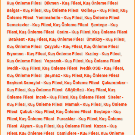
Kuş Önleme Filesi
Dikmen - Kuş Filesi, Kuş Önleme Filesi
Balgat - Kuş Filesi, Kuş Önleme Filesi
Gölbaşı - Kuş Filesi, Kuş
Önleme Filesi
Yenimahalle - Kuş Filesi, Kuş Önleme Filesi
Demetevler - Kuş Filesi, Kuş Önleme Filesi
Şentepe - Kuş
Filesi, Kuş Önleme Filesi
Ostim - Kuş Filesi, Kuş Önleme Filesi
Batıkent - Kuş Filesi, Kuş Önleme Filesi
Ümitköy - Kuş Filesi,
Kuş Önleme Filesi
Çayyolu - Kuş Filesi, Kuş Önleme Filesi
Eryaman - Kuş Filesi, Kuş Önleme Filesi
Kızılay - Kuş Filesi,
Kuş Önleme Filesi
Yapracık - Kuş Filesi, Kuş Önleme Filesi
İvedik - Kuş Filesi, Kuş Önleme Filesi
İvedik OSB - Kuş Filesi,
Kuş Önleme Filesi
Şaşmaz - Kuş Filesi, Kuş Önleme Filesi
Başkent Sanayisi - Kuş Filesi, Kuş Önleme Filesi
Çukurambar -
Kuş Filesi, Kuş Önleme Filesi
Söğütözü - Kuş Filesi, Kuş
Önleme Filesi
İncek - Kuş Filesi, Kuş Önleme Filesi
Siteler -
Kuş Filesi, Kuş Önleme Filesi
Mamak - Kuş Filesi, Kuş Önleme
Filesi
Çubuk - Kuş Filesi, Kuş Önleme Filesi
Beştepe - Kuş
Filesi, Kuş Önleme Filesi
Pursaklar - Kuş Filesi, Kuş Önleme
Filesi
Akyurt - Kuş Filesi, Kuş Önleme Filesi
Kazan - Kuş
Filesi, Kuş Önleme Filesi
Çamlıdere - Kuş Filesi, Kuş Önleme