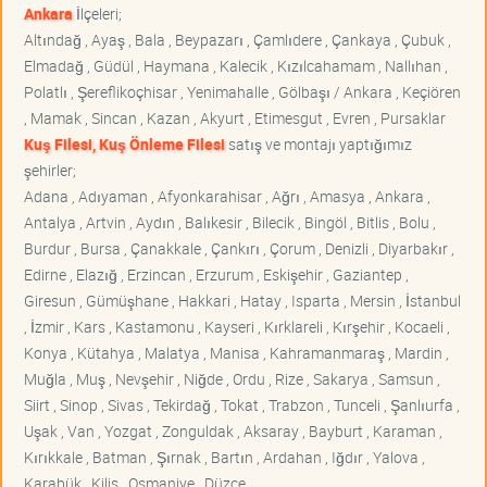
Ankara
İlçeleri;
Altındağ , Ayaş , Bala , Beypazarı , Çamlıdere , Çankaya , Çubuk ,
Elmadağ , Güdül , Haymana , Kalecik , Kızılcahamam , Nallıhan ,
Polatlı , Şereflikoçhisar , Yenimahalle , Gölbaşı / Ankara , Keçiören
, Mamak , Sincan , Kazan , Akyurt , Etimesgut , Evren , Pursaklar
Kuş Filesi, Kuş Önleme Filesi
satış ve montajı yaptığımız
şehirler;
Adana , Adıyaman , Afyonkarahisar , Ağrı , Amasya , Ankara ,
Antalya , Artvin , Aydın , Balıkesir , Bilecik , Bingöl , Bitlis , Bolu ,
Burdur , Bursa , Çanakkale , Çankırı , Çorum , Denizli , Diyarbakır ,
Edirne , Elazığ , Erzincan , Erzurum , Eskişehir , Gaziantep ,
Giresun , Gümüşhane , Hakkari , Hatay , Isparta , Mersin , İstanbul
, İzmir , Kars , Kastamonu , Kayseri , Kırklareli , Kırşehir , Kocaeli ,
Konya , Kütahya , Malatya , Manisa , Kahramanmaraş , Mardin ,
Muğla , Muş , Nevşehir , Niğde , Ordu , Rize , Sakarya , Samsun ,
Siirt , Sinop , Sivas , Tekirdağ , Tokat , Trabzon , Tunceli , Şanlıurfa ,
Uşak , Van , Yozgat , Zonguldak , Aksaray , Bayburt , Karaman ,
Kırıkkale , Batman , Şırnak , Bartın , Ardahan , Iğdır , Yalova ,
Karabük , Kilis , Osmaniye , Düzce