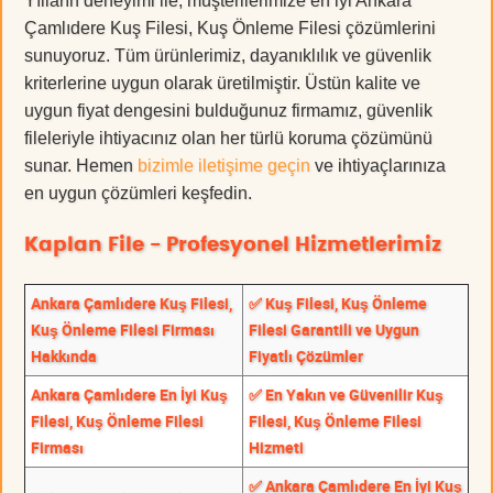
Yılların deneyimi ile, müşterilerimize en iyi Ankara
Çamlıdere Kuş Filesi, Kuş Önleme Filesi çözümlerini
sunuyoruz. Tüm ürünlerimiz, dayanıklılık ve güvenlik
kriterlerine uygun olarak üretilmiştir. Üstün kalite ve
uygun fiyat dengesini bulduğunuz firmamız, güvenlik
fileleriyle ihtiyacınız olan her türlü koruma çözümünü
sunar. Hemen
bizimle iletişime geçin
ve ihtiyaçlarınıza
en uygun çözümleri keşfedin.
Kaplan File - Profesyonel Hizmetlerimiz
Ankara Çamlıdere Kuş Filesi,
✅ Kuş Filesi, Kuş Önleme
Kuş Önleme Filesi Firması
Filesi Garantili ve Uygun
Hakkında
Fiyatlı Çözümler
Ankara Çamlıdere En İyi Kuş
✅ En Yakın ve Güvenilir Kuş
Filesi, Kuş Önleme Filesi
Filesi, Kuş Önleme Filesi
Firması
Hizmeti
✅ Ankara Çamlıdere En İyi Kuş