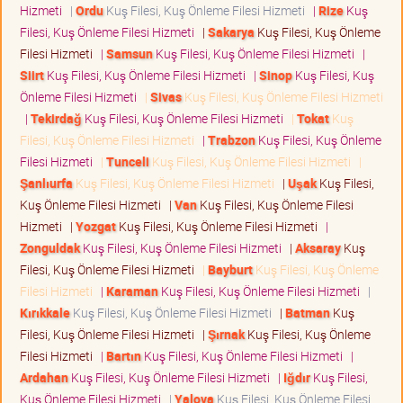
Hizmeti
|
Ordu
Kuş Filesi, Kuş Önleme Filesi Hizmeti
|
Rize
Kuş
Filesi, Kuş Önleme Filesi Hizmeti
|
Sakarya
Kuş Filesi, Kuş Önleme
Filesi Hizmeti
|
Samsun
Kuş Filesi, Kuş Önleme Filesi Hizmeti
|
Siirt
Kuş Filesi, Kuş Önleme Filesi Hizmeti
|
Sinop
Kuş Filesi, Kuş
Önleme Filesi Hizmeti
|
Sivas
Kuş Filesi, Kuş Önleme Filesi Hizmeti
|
Tekirdağ
Kuş Filesi, Kuş Önleme Filesi Hizmeti
|
Tokat
Kuş
Filesi, Kuş Önleme Filesi Hizmeti
|
Trabzon
Kuş Filesi, Kuş Önleme
Filesi Hizmeti
|
Tunceli
Kuş Filesi, Kuş Önleme Filesi Hizmeti
|
Şanlıurfa
Kuş Filesi, Kuş Önleme Filesi Hizmeti
|
Uşak
Kuş Filesi,
Kuş Önleme Filesi Hizmeti
|
Van
Kuş Filesi, Kuş Önleme Filesi
Hizmeti
|
Yozgat
Kuş Filesi, Kuş Önleme Filesi Hizmeti
|
Zonguldak
Kuş Filesi, Kuş Önleme Filesi Hizmeti
|
Aksaray
Kuş
Filesi, Kuş Önleme Filesi Hizmeti
|
Bayburt
Kuş Filesi, Kuş Önleme
Filesi Hizmeti
|
Karaman
Kuş Filesi, Kuş Önleme Filesi Hizmeti
|
Kırıkkale
Kuş Filesi, Kuş Önleme Filesi Hizmeti
|
Batman
Kuş
Filesi, Kuş Önleme Filesi Hizmeti
|
Şırnak
Kuş Filesi, Kuş Önleme
Filesi Hizmeti
|
Bartın
Kuş Filesi, Kuş Önleme Filesi Hizmeti
|
Ardahan
Kuş Filesi, Kuş Önleme Filesi Hizmeti
|
Iğdır
Kuş Filesi,
Kuş Önleme Filesi Hizmeti
|
Yalova
Kuş Filesi, Kuş Önleme Filesi