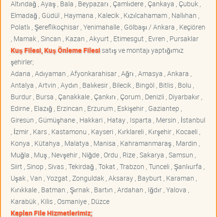
Altındağ , Ayaş , Bala , Beypazarı , Çamlıdere , Çankaya , Çubuk ,
Elmadağ , Güdül , Haymana , Kalecik , Kızılcahamam , Nallıhan ,
Polatlı , Şereflikoçhisar , Yenimahalle , Gölbaşı / Ankara , Keçiören
, Mamak , Sincan , Kazan , Akyurt , Etimesgut , Evren , Pursaklar
Kuş Filesi, Kuş Önleme Filesi
satış ve montajı yaptığımız
şehirler;
Adana , Adıyaman , Afyonkarahisar , Ağrı , Amasya , Ankara ,
Antalya , Artvin , Aydın , Balıkesir , Bilecik , Bingöl , Bitlis , Bolu ,
Burdur , Bursa , Çanakkale , Çankırı , Çorum , Denizli , Diyarbakır ,
Edirne , Elazığ , Erzincan , Erzurum , Eskişehir , Gaziantep ,
Giresun , Gümüşhane , Hakkari , Hatay , Isparta , Mersin , İstanbul
, İzmir , Kars , Kastamonu , Kayseri , Kırklareli , Kırşehir , Kocaeli ,
Konya , Kütahya , Malatya , Manisa , Kahramanmaraş , Mardin ,
Muğla , Muş , Nevşehir , Niğde , Ordu , Rize , Sakarya , Samsun ,
Siirt , Sinop , Sivas , Tekirdağ , Tokat , Trabzon , Tunceli , Şanlıurfa ,
Uşak , Van , Yozgat , Zonguldak , Aksaray , Bayburt , Karaman ,
Kırıkkale , Batman , Şırnak , Bartın , Ardahan , Iğdır , Yalova ,
Karabük , Kilis , Osmaniye , Düzce
Kaplan File Hizmetlerimiz;