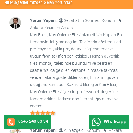
Müşterilerimizden Gelen Yorumlar
Yorum Yapan :
Sebahattin Sönmez, Konum :
Ankara Keçiören Ankara
Kuş Filesi, Kuş Önleme Filesi hizmeti için Kaplan File
firmasıyla iletişime geçtim. Telefonda gösterdikleri
profesyonel yaklaşım, detaylı bilgilendirme ve
uygun fiyat teklifleri beni etkiledi. Hemen güvenlik
filesi montajı talebinde bulundum ve belirtilen
saatte hızlıca geldiler. Personelin maske takması
ve iş ahlakına gösterdikleri özen, firmanın güvenilir
olduğunu kanıtladı. Söz verdikleri gibi Kuş Filesi,
Kuş Önleme Filesi işlemini profesyonel bir şekilde
tamamladılar. Herkese gönül rahatlığıyla tavsiye
ederim.
0545 240 09 94
Whatsapp
Yorum Yapan :
Ali Yazgeldi, Konum :
Ankara