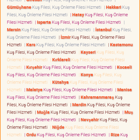
Gümüşhane
Kuş Filesi, Kuş Önleme Filesi Hizmeti
|
Hakkari
Kuş
Filesi, Kuş Önleme Filesi Hizmeti
|
Hatay
Kuş Filesi, Kuş Önleme
Filesi Hizmeti
|
Isparta
Kuş Filesi, Kuş Önleme Filesi Hizmeti
|
Mersin
Kuş Filesi, Kuş Önleme Filesi Hizmeti
|
İstanbul
Kuş Filesi,
Kuş Önleme Filesi Hizmeti
|
İzmir
Kuş Filesi, Kuş Önleme Filesi
Hizmeti
|
Kars
Kuş Filesi, Kuş Önleme Filesi Hizmeti
|
Kastamonu
Kuş Filesi, Kuş Önleme Filesi Hizmeti
|
Kayseri
Kuş Filesi, Kuş
Önleme Filesi Hizmeti
|
Kırklareli
Kuş Filesi, Kuş Önleme Filesi
Hizmeti
|
Kırşehir
Kuş Filesi, Kuş Önleme Filesi Hizmeti
|
Kocaeli
Kuş Filesi, Kuş Önleme Filesi Hizmeti
|
Konya
Kuş Filesi, Kuş
Önleme Filesi Hizmeti
|
Kütahya
Kuş Filesi, Kuş Önleme Filesi
Hizmeti
|
Malatya
Kuş Filesi, Kuş Önleme Filesi Hizmeti
|
Manisa
Kuş Filesi, Kuş Önleme Filesi Hizmeti
|
Kahramanmaraş
Kuş
Filesi, Kuş Önleme Filesi Hizmeti
|
Mardin
Kuş Filesi, Kuş Önleme
Filesi Hizmeti
|
Muğla
Kuş Filesi, Kuş Önleme Filesi Hizmeti
|
Muş
Kuş Filesi, Kuş Önleme Filesi Hizmeti
|
Nevşehir
Kuş Filesi, Kuş
Önleme Filesi Hizmeti
|
Niğde
Kuş Filesi, Kuş Önleme Filesi
Hizmeti
|
Ordu
Kuş Filesi, Kuş Önleme Filesi Hizmeti
|
Rize
Kuş