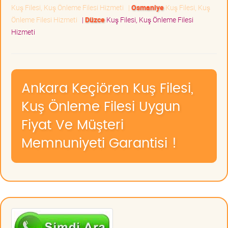
Kuş Filesi, Kuş Önleme Filesi Hizmeti
|
Osmaniye
Kuş Filesi, Kuş
Önleme Filesi Hizmeti
|
Düzce
Kuş Filesi, Kuş Önleme Filesi
Hizmeti
Ankara Keçiören Kuş Filesi,
Kuş Önleme Filesi Uygun
Fiyat Ve Müşteri
Memnuniyeti Garantisi !