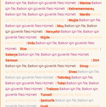
Balkon için file, Balkon için güvenlik filesi Hizmeti
|
Manisa
Balkon
için file, Balkon için güvenlik filesi Hizmeti
|
Kahramanmaraş
Balkon için file, Balkon için güvenlik filesi Hizmeti
|
Mardin
Balkon
için file, Balkon için güvenlik filesi Hizmeti
|
Muğla
Balkon için file,
Balkon için güvenlik filesi Hizmeti
|
Muş
Balkon için file, Balkon
için güvenlik filesi Hizmeti
|
Nevşehir
Balkon için file, Balkon için
güvenlik filesi Hizmeti
|
Niğde
Balkon için file, Balkon için güvenlik
filesi Hizmeti
|
Ordu
Balkon için file, Balkon için güvenlik filesi
Hizmeti
|
Rize
Balkon için file, Balkon için güvenlik filesi Hizmeti
|
Sakarya
Balkon için file, Balkon için güvenlik filesi Hizmeti
|
Samsun
Balkon için file, Balkon için güvenlik filesi Hizmeti
|
Siirt
Balkon için file, Balkon için güvenlik filesi Hizmeti
|
Sinop
Balkon
için file, Balkon için güvenlik filesi Hizmeti
|
Sivas
Balkon için file,
Balkon için güvenlik filesi Hizmeti
|
Tekirdağ
Balkon için file,
Balkon için güvenlik filesi Hizmeti
|
Tokat
Balkon için file, Balkon
için güvenlik filesi Hizmeti
|
Trabzon
Balkon için file, Balkon için
güvenlik filesi Hizmeti
|
Tunceli
Balkon için file, Balkon için
güvenlik filesi Hizmeti
|
Şanlıurfa
Balkon için file, Balkon için
güvenlik filesi Hizmeti
|
Uşak
Balkon için file, Balkon için güvenlik