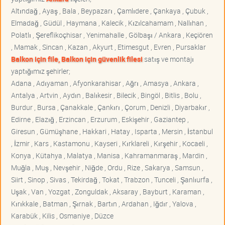
Altındağ , Ayaş , Bala , Beypazarı , Çamlıdere , Çankaya , Çubuk ,
Elmadağ , Güdül , Haymana , Kalecik , Kızılcahamam , Nallıhan ,
Polatlı , Şereflikoçhisar , Yenimahalle , Gölbaşı / Ankara , Keçiören
, Mamak , Sincan , Kazan , Akyurt , Etimesgut , Evren , Pursaklar
Balkon için file, Balkon için güvenlik filesi
satış ve montajı
yaptığımız şehirler;
Adana , Adıyaman , Afyonkarahisar , Ağrı , Amasya , Ankara ,
Antalya , Artvin , Aydın , Balıkesir , Bilecik , Bingöl , Bitlis , Bolu ,
Burdur , Bursa , Çanakkale , Çankırı , Çorum , Denizli , Diyarbakır ,
Edirne , Elazığ , Erzincan , Erzurum , Eskişehir , Gaziantep ,
Giresun , Gümüşhane , Hakkari , Hatay , Isparta , Mersin , İstanbul
, İzmir , Kars , Kastamonu , Kayseri , Kırklareli , Kırşehir , Kocaeli ,
Konya , Kütahya , Malatya , Manisa , Kahramanmaraş , Mardin ,
Muğla , Muş , Nevşehir , Niğde , Ordu , Rize , Sakarya , Samsun ,
Siirt , Sinop , Sivas , Tekirdağ , Tokat , Trabzon , Tunceli , Şanlıurfa ,
Uşak , Van , Yozgat , Zonguldak , Aksaray , Bayburt , Karaman ,
Kırıkkale , Batman , Şırnak , Bartın , Ardahan , Iğdır , Yalova ,
Karabük , Kilis , Osmaniye , Düzce