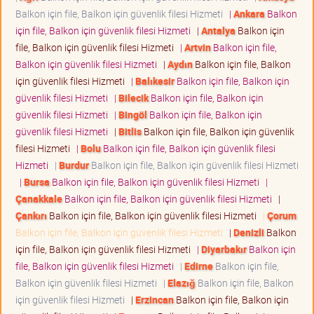
Balkon için file, Balkon için güvenlik filesi Hizmeti
|
Ankara
Balkon
için file, Balkon için güvenlik filesi Hizmeti
|
Antalya
Balkon için
file, Balkon için güvenlik filesi Hizmeti
|
Artvin
Balkon için file,
Balkon için güvenlik filesi Hizmeti
|
Aydın
Balkon için file, Balkon
için güvenlik filesi Hizmeti
|
Balıkesir
Balkon için file, Balkon için
güvenlik filesi Hizmeti
|
Bilecik
Balkon için file, Balkon için
güvenlik filesi Hizmeti
|
Bingöl
Balkon için file, Balkon için
güvenlik filesi Hizmeti
|
Bitlis
Balkon için file, Balkon için güvenlik
filesi Hizmeti
|
Bolu
Balkon için file, Balkon için güvenlik filesi
Hizmeti
|
Burdur
Balkon için file, Balkon için güvenlik filesi Hizmeti
|
Bursa
Balkon için file, Balkon için güvenlik filesi Hizmeti
|
Çanakkale
Balkon için file, Balkon için güvenlik filesi Hizmeti
|
Çankırı
Balkon için file, Balkon için güvenlik filesi Hizmeti
|
Çorum
Balkon için file, Balkon için güvenlik filesi Hizmeti
|
Denizli
Balkon
için file, Balkon için güvenlik filesi Hizmeti
|
Diyarbakır
Balkon için
file, Balkon için güvenlik filesi Hizmeti
|
Edirne
Balkon için file,
Balkon için güvenlik filesi Hizmeti
|
Elazığ
Balkon için file, Balkon
için güvenlik filesi Hizmeti
|
Erzincan
Balkon için file, Balkon için