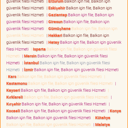
güvenlik filesi Hizmeti
|
Erzurum
Balkon için file, Balkon için
güvenlik filesi Hizmeti
|
Eskişehir
Balkon için file, Balkon için
güvenlik filesi Hizmeti
|
Gaziantep
Balkon için file, Balkon için
güvenlik filesi Hizmeti
|
Giresun
Balkon için file, Balkon için
güvenlik filesi Hizmeti
|
Gümüşhane
Balkon için file, Balkon için
güvenlik filesi Hizmeti
|
Hakkari
Balkon için file, Balkon için
güvenlik filesi Hizmeti
|
Hatay
Balkon için file, Balkon için güvenlik
filesi Hizmeti
|
Isparta
Balkon için file, Balkon için güvenlik filesi
Hizmeti
|
Mersin
Balkon için file, Balkon için güvenlik filesi
Hizmeti
|
İstanbul
Balkon için file, Balkon için güvenlik filesi
Hizmeti
|
İzmir
Balkon için file, Balkon için güvenlik filesi Hizmeti
|
Kars
Balkon için file, Balkon için güvenlik filesi Hizmeti
|
Kastamonu
Balkon için file, Balkon için güvenlik filesi Hizmeti
|
Kayseri
Balkon için file, Balkon için güvenlik filesi Hizmeti
|
Kırklareli
Balkon için file, Balkon için güvenlik filesi Hizmeti
|
Kırşehir
Balkon için file, Balkon için güvenlik filesi Hizmeti
|
Kocaeli
Balkon için file, Balkon için güvenlik filesi Hizmeti
|
Konya
Balkon için file, Balkon için güvenlik filesi Hizmeti
|
Kütahya
Balkon için file, Balkon için güvenlik filesi Hizmeti
|
Malatya