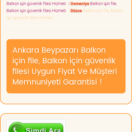
Balkon için güvenlik filesi Hizmeti
|
Osmaniye
Balkon için file,
Balkon için güvenlik filesi Hizmeti
|
Düzce
Balkon için file, Balkon
için güvenlik filesi Hizmeti
Ankara Beypazarı Balkon
için file, Balkon için güvenlik
filesi Uygun Fiyat Ve Müşteri
Memnuniyeti Garantisi !