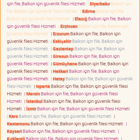
için file, Balkon için güvenlik filesi Hizmeti
|
Diyarbakır
Balkon için
file, Balkon için güvenlik filesi Hizmeti
|
Edirne
Balkon için file,
Balkon için güvenlik filesi Hizmeti
|
Elazığ
Balkon için file, Balkon
için güvenlik filesi Hizmeti
|
Erzincan
Balkon için file, Balkon için
güvenlik filesi Hizmeti
|
Erzurum
Balkon için file, Balkon için
güvenlik filesi Hizmeti
|
Eskişehir
Balkon için file, Balkon için
güvenlik filesi Hizmeti
|
Gaziantep
Balkon için file, Balkon için
güvenlik filesi Hizmeti
|
Giresun
Balkon için file, Balkon için
güvenlik filesi Hizmeti
|
Gümüşhane
Balkon için file, Balkon için
güvenlik filesi Hizmeti
|
Hakkari
Balkon için file, Balkon için
güvenlik filesi Hizmeti
|
Hatay
Balkon için file, Balkon için güvenlik
filesi Hizmeti
|
Isparta
Balkon için file, Balkon için güvenlik filesi
Hizmeti
|
Mersin
Balkon için file, Balkon için güvenlik filesi
Hizmeti
|
İstanbul
Balkon için file, Balkon için güvenlik filesi
Hizmeti
|
İzmir
Balkon için file, Balkon için güvenlik filesi Hizmeti
|
Kars
Balkon için file, Balkon için güvenlik filesi Hizmeti
|
Kastamonu
Balkon için file, Balkon için güvenlik filesi Hizmeti
|
Kayseri
Balkon için file, Balkon için güvenlik filesi Hizmeti
|
Kırklareli
Balkon için file, Balkon için güvenlik filesi Hizmeti
|