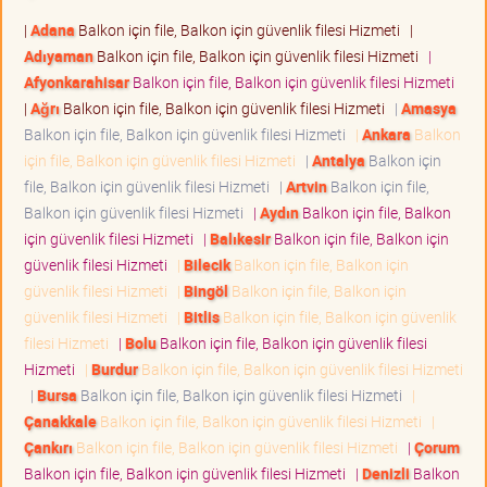
|
Adana
Balkon için file, Balkon için güvenlik filesi Hizmeti
|
Adıyaman
Balkon için file, Balkon için güvenlik filesi Hizmeti
|
Afyonkarahisar
Balkon için file, Balkon için güvenlik filesi Hizmeti
|
Ağrı
Balkon için file, Balkon için güvenlik filesi Hizmeti
|
Amasya
Balkon için file, Balkon için güvenlik filesi Hizmeti
|
Ankara
Balkon
için file, Balkon için güvenlik filesi Hizmeti
|
Antalya
Balkon için
file, Balkon için güvenlik filesi Hizmeti
|
Artvin
Balkon için file,
Balkon için güvenlik filesi Hizmeti
|
Aydın
Balkon için file, Balkon
için güvenlik filesi Hizmeti
|
Balıkesir
Balkon için file, Balkon için
güvenlik filesi Hizmeti
|
Bilecik
Balkon için file, Balkon için
güvenlik filesi Hizmeti
|
Bingöl
Balkon için file, Balkon için
güvenlik filesi Hizmeti
|
Bitlis
Balkon için file, Balkon için güvenlik
filesi Hizmeti
|
Bolu
Balkon için file, Balkon için güvenlik filesi
Hizmeti
|
Burdur
Balkon için file, Balkon için güvenlik filesi Hizmeti
|
Bursa
Balkon için file, Balkon için güvenlik filesi Hizmeti
|
Çanakkale
Balkon için file, Balkon için güvenlik filesi Hizmeti
|
Çankırı
Balkon için file, Balkon için güvenlik filesi Hizmeti
|
Çorum
Balkon için file, Balkon için güvenlik filesi Hizmeti
|
Denizli
Balkon