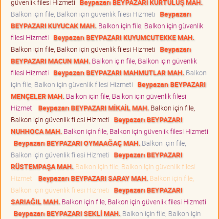
güvenlik filesi Hizmeti
Beypazarı BEYPAZARI KURTULUŞ MAH.
Balkon için file, Balkon için güvenlik filesi Hizmeti
Beypazarı
BEYPAZARI KUYUCAK MAH.
Balkon için file, Balkon için güvenlik
filesi Hizmeti
Beypazarı BEYPAZARI KUYUMCUTEKKE MAH.
Balkon için file, Balkon için güvenlik filesi Hizmeti
Beypazarı
BEYPAZARI MACUN MAH.
Balkon için file, Balkon için güvenlik
filesi Hizmeti
Beypazarı BEYPAZARI MAHMUTLAR MAH.
Balkon
için file, Balkon için güvenlik filesi Hizmeti
Beypazarı BEYPAZARI
MENÇELER MAH.
Balkon için file, Balkon için güvenlik filesi
Hizmeti
Beypazarı BEYPAZARI MİKAİL MAH.
Balkon için file,
Balkon için güvenlik filesi Hizmeti
Beypazarı BEYPAZARI
NUHHOCA MAH.
Balkon için file, Balkon için güvenlik filesi Hizmeti
Beypazarı BEYPAZARI OYMAAĞAÇ MAH.
Balkon için file,
Balkon için güvenlik filesi Hizmeti
Beypazarı BEYPAZARI
RÜSTEMPAŞA MAH.
Balkon için file, Balkon için güvenlik filesi
Hizmeti
Beypazarı BEYPAZARI SARAY MAH.
Balkon için file,
Balkon için güvenlik filesi Hizmeti
Beypazarı BEYPAZARI
SARIAĞIL MAH.
Balkon için file, Balkon için güvenlik filesi Hizmeti
Beypazarı BEYPAZARI SEKLİ MAH.
Balkon için file, Balkon için