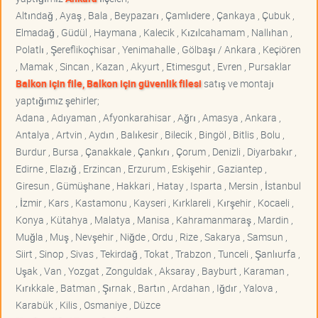
Altındağ , Ayaş , Bala , Beypazarı , Çamlıdere , Çankaya , Çubuk ,
Elmadağ , Güdül , Haymana , Kalecik , Kızılcahamam , Nallıhan ,
Polatlı , Şereflikoçhisar , Yenimahalle , Gölbaşı / Ankara , Keçiören
, Mamak , Sincan , Kazan , Akyurt , Etimesgut , Evren , Pursaklar
Balkon için file, Balkon için güvenlik filesi
satış ve montajı
yaptığımız şehirler;
Adana , Adıyaman , Afyonkarahisar , Ağrı , Amasya , Ankara ,
Antalya , Artvin , Aydın , Balıkesir , Bilecik , Bingöl , Bitlis , Bolu ,
Burdur , Bursa , Çanakkale , Çankırı , Çorum , Denizli , Diyarbakır ,
Edirne , Elazığ , Erzincan , Erzurum , Eskişehir , Gaziantep ,
Giresun , Gümüşhane , Hakkari , Hatay , Isparta , Mersin , İstanbul
, İzmir , Kars , Kastamonu , Kayseri , Kırklareli , Kırşehir , Kocaeli ,
Konya , Kütahya , Malatya , Manisa , Kahramanmaraş , Mardin ,
Muğla , Muş , Nevşehir , Niğde , Ordu , Rize , Sakarya , Samsun ,
Siirt , Sinop , Sivas , Tekirdağ , Tokat , Trabzon , Tunceli , Şanlıurfa ,
Uşak , Van , Yozgat , Zonguldak , Aksaray , Bayburt , Karaman ,
Kırıkkale , Batman , Şırnak , Bartın , Ardahan , Iğdır , Yalova ,
Karabük , Kilis , Osmaniye , Düzce