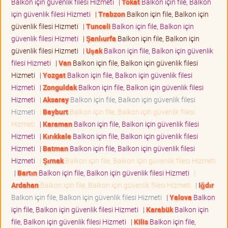
Balkon için güvenlik filesi Hizmeti
|
Tokat
Balkon için file, Balkon
için güvenlik filesi Hizmeti
|
Trabzon
Balkon için file, Balkon için
güvenlik filesi Hizmeti
|
Tunceli
Balkon için file, Balkon için
güvenlik filesi Hizmeti
|
Şanlıurfa
Balkon için file, Balkon için
güvenlik filesi Hizmeti
|
Uşak
Balkon için file, Balkon için güvenlik
filesi Hizmeti
|
Van
Balkon için file, Balkon için güvenlik filesi
Hizmeti
|
Yozgat
Balkon için file, Balkon için güvenlik filesi
Hizmeti
|
Zonguldak
Balkon için file, Balkon için güvenlik filesi
Hizmeti
|
Aksaray
Balkon için file, Balkon için güvenlik filesi
Hizmeti
|
Bayburt
Balkon için file, Balkon için güvenlik filesi
Hizmeti
|
Karaman
Balkon için file, Balkon için güvenlik filesi
Hizmeti
|
Kırıkkale
Balkon için file, Balkon için güvenlik filesi
Hizmeti
|
Batman
Balkon için file, Balkon için güvenlik filesi
Hizmeti
|
Şırnak
Balkon için file, Balkon için güvenlik filesi Hizmeti
|
Bartın
Balkon için file, Balkon için güvenlik filesi Hizmeti
|
Ardahan
Balkon için file, Balkon için güvenlik filesi Hizmeti
|
Iğdır
Balkon için file, Balkon için güvenlik filesi Hizmeti
|
Yalova
Balkon
için file, Balkon için güvenlik filesi Hizmeti
|
Karabük
Balkon için
file, Balkon için güvenlik filesi Hizmeti
|
Kilis
Balkon için file,