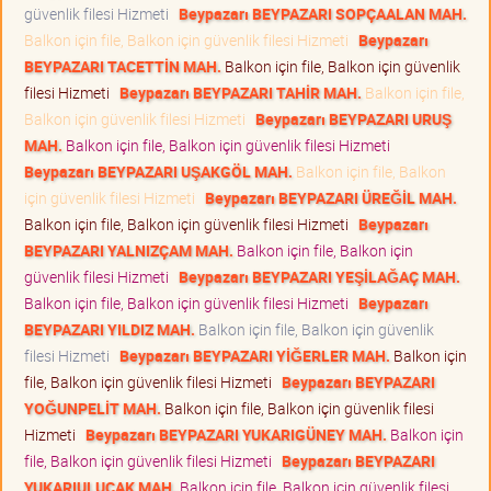
güvenlik filesi Hizmeti
Beypazarı BEYPAZARI SOPÇAALAN MAH.
Balkon için file, Balkon için güvenlik filesi Hizmeti
Beypazarı
BEYPAZARI TACETTİN MAH.
Balkon için file, Balkon için güvenlik
filesi Hizmeti
Beypazarı BEYPAZARI TAHİR MAH.
Balkon için file,
Balkon için güvenlik filesi Hizmeti
Beypazarı BEYPAZARI URUŞ
MAH.
Balkon için file, Balkon için güvenlik filesi Hizmeti
Beypazarı BEYPAZARI UŞAKGÖL MAH.
Balkon için file, Balkon
için güvenlik filesi Hizmeti
Beypazarı BEYPAZARI ÜREĞİL MAH.
Balkon için file, Balkon için güvenlik filesi Hizmeti
Beypazarı
BEYPAZARI YALNIZÇAM MAH.
Balkon için file, Balkon için
güvenlik filesi Hizmeti
Beypazarı BEYPAZARI YEŞİLAĞAÇ MAH.
Balkon için file, Balkon için güvenlik filesi Hizmeti
Beypazarı
BEYPAZARI YILDIZ MAH.
Balkon için file, Balkon için güvenlik
filesi Hizmeti
Beypazarı BEYPAZARI YİĞERLER MAH.
Balkon için
file, Balkon için güvenlik filesi Hizmeti
Beypazarı BEYPAZARI
YOĞUNPELİT MAH.
Balkon için file, Balkon için güvenlik filesi
Hizmeti
Beypazarı BEYPAZARI YUKARIGÜNEY MAH.
Balkon için
file, Balkon için güvenlik filesi Hizmeti
Beypazarı BEYPAZARI
YUKARIULUCAK MAH.
Balkon için file, Balkon için güvenlik filesi