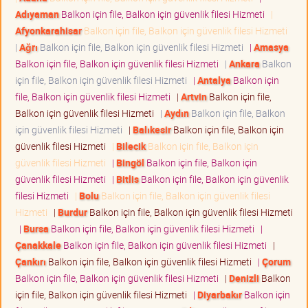
Adıyaman
Balkon için file, Balkon için güvenlik filesi Hizmeti
|
Afyonkarahisar
Balkon için file, Balkon için güvenlik filesi Hizmeti
|
Ağrı
Balkon için file, Balkon için güvenlik filesi Hizmeti
|
Amasya
Balkon için file, Balkon için güvenlik filesi Hizmeti
|
Ankara
Balkon
için file, Balkon için güvenlik filesi Hizmeti
|
Antalya
Balkon için
file, Balkon için güvenlik filesi Hizmeti
|
Artvin
Balkon için file,
Balkon için güvenlik filesi Hizmeti
|
Aydın
Balkon için file, Balkon
için güvenlik filesi Hizmeti
|
Balıkesir
Balkon için file, Balkon için
güvenlik filesi Hizmeti
|
Bilecik
Balkon için file, Balkon için
güvenlik filesi Hizmeti
|
Bingöl
Balkon için file, Balkon için
güvenlik filesi Hizmeti
|
Bitlis
Balkon için file, Balkon için güvenlik
filesi Hizmeti
|
Bolu
Balkon için file, Balkon için güvenlik filesi
Hizmeti
|
Burdur
Balkon için file, Balkon için güvenlik filesi Hizmeti
|
Bursa
Balkon için file, Balkon için güvenlik filesi Hizmeti
|
Çanakkale
Balkon için file, Balkon için güvenlik filesi Hizmeti
|
Çankırı
Balkon için file, Balkon için güvenlik filesi Hizmeti
|
Çorum
Balkon için file, Balkon için güvenlik filesi Hizmeti
|
Denizli
Balkon
için file, Balkon için güvenlik filesi Hizmeti
|
Diyarbakır
Balkon için