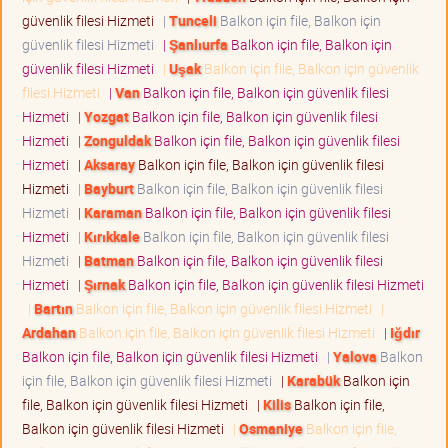
güvenlik filesi Hizmeti
|
Tunceli
Balkon için file, Balkon için
güvenlik filesi Hizmeti
|
Şanlıurfa
Balkon için file, Balkon için
güvenlik filesi Hizmeti
|
Uşak
Balkon için file, Balkon için güvenlik
filesi Hizmeti
|
Van
Balkon için file, Balkon için güvenlik filesi
Hizmeti
|
Yozgat
Balkon için file, Balkon için güvenlik filesi
Hizmeti
|
Zonguldak
Balkon için file, Balkon için güvenlik filesi
Hizmeti
|
Aksaray
Balkon için file, Balkon için güvenlik filesi
Hizmeti
|
Bayburt
Balkon için file, Balkon için güvenlik filesi
Hizmeti
|
Karaman
Balkon için file, Balkon için güvenlik filesi
Hizmeti
|
Kırıkkale
Balkon için file, Balkon için güvenlik filesi
Hizmeti
|
Batman
Balkon için file, Balkon için güvenlik filesi
Hizmeti
|
Şırnak
Balkon için file, Balkon için güvenlik filesi Hizmeti
|
Bartın
Balkon için file, Balkon için güvenlik filesi Hizmeti
|
Ardahan
Balkon için file, Balkon için güvenlik filesi Hizmeti
|
Iğdır
Balkon için file, Balkon için güvenlik filesi Hizmeti
|
Yalova
Balkon
için file, Balkon için güvenlik filesi Hizmeti
|
Karabük
Balkon için
file, Balkon için güvenlik filesi Hizmeti
|
Kilis
Balkon için file,
Balkon için güvenlik filesi Hizmeti
|
Osmaniye
Balkon için file,