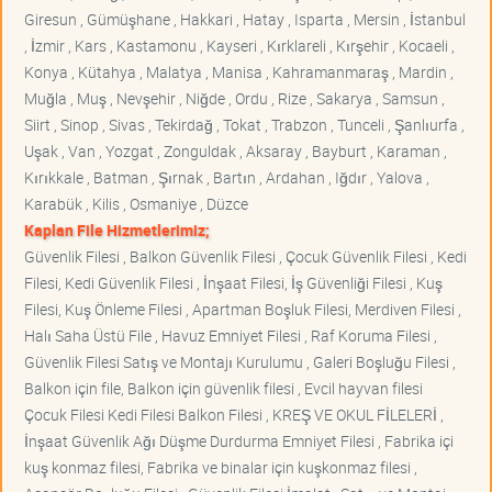
Giresun , Gümüşhane , Hakkari , Hatay , Isparta , Mersin , İstanbul
, İzmir , Kars , Kastamonu , Kayseri , Kırklareli , Kırşehir , Kocaeli ,
Konya , Kütahya , Malatya , Manisa , Kahramanmaraş , Mardin ,
Muğla , Muş , Nevşehir , Niğde , Ordu , Rize , Sakarya , Samsun ,
Siirt , Sinop , Sivas , Tekirdağ , Tokat , Trabzon , Tunceli , Şanlıurfa ,
Uşak , Van , Yozgat , Zonguldak , Aksaray , Bayburt , Karaman ,
Kırıkkale , Batman , Şırnak , Bartın , Ardahan , Iğdır , Yalova ,
Karabük , Kilis , Osmaniye , Düzce
Kaplan File Hizmetlerimiz;
Güvenlik Filesi , Balkon Güvenlik Filesi , Çocuk Güvenlik Filesi , Kedi
Filesi, Kedi Güvenlik Filesi , İnşaat Filesi, İş Güvenliği Filesi , Kuş
Filesi, Kuş Önleme Filesi , Apartman Boşluk Filesi, Merdiven Filesi ,
Halı Saha Üstü File , Havuz Emniyet Filesi , Raf Koruma Filesi ,
Güvenlik Filesi Satış ve Montajı Kurulumu , Galeri Boşluğu Filesi ,
Balkon için file, Balkon için güvenlik filesi , Evcil hayvan filesi
Çocuk Filesi Kedi Filesi Balkon Filesi , KREŞ VE OKUL FİLELERİ ,
İnşaat Güvenlik Ağı Düşme Durdurma Emniyet Filesi , Fabrika içi
kuş konmaz filesi, Fabrika ve binalar için kuşkonmaz filesi ,