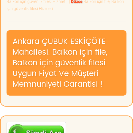
Balkon için güvenlik filesi Hizmeti
|
Düzce
Balkon için file, Balkon
için güvenlik filesi Hizmeti
Ankara ÇUBUK ESKİÇÖTE
Mahallesi. Balkon için file,
Balkon için güvenlik filesi
Uygun Fiyat Ve Müşteri
Memnuniyeti Garantisi !