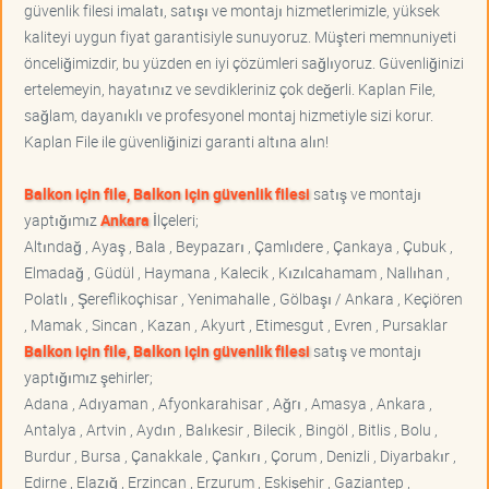
güvenlik filesi imalatı, satışı ve montajı hizmetlerimizle, yüksek
kaliteyi uygun fiyat garantisiyle sunuyoruz. Müşteri memnuniyeti
önceliğimizdir, bu yüzden en iyi çözümleri sağlıyoruz. Güvenliğinizi
ertelemeyin, hayatınız ve sevdikleriniz çok değerli. Kaplan File,
sağlam, dayanıklı ve profesyonel montaj hizmetiyle sizi korur.
Kaplan File ile güvenliğinizi garanti altına alın!
Balkon için file, Balkon için güvenlik filesi
satış ve montajı
yaptığımız
Ankara
İlçeleri;
Altındağ , Ayaş , Bala , Beypazarı , Çamlıdere , Çankaya , Çubuk ,
Elmadağ , Güdül , Haymana , Kalecik , Kızılcahamam , Nallıhan ,
Polatlı , Şereflikoçhisar , Yenimahalle , Gölbaşı / Ankara , Keçiören
, Mamak , Sincan , Kazan , Akyurt , Etimesgut , Evren , Pursaklar
Balkon için file, Balkon için güvenlik filesi
satış ve montajı
yaptığımız şehirler;
Adana , Adıyaman , Afyonkarahisar , Ağrı , Amasya , Ankara ,
Antalya , Artvin , Aydın , Balıkesir , Bilecik , Bingöl , Bitlis , Bolu ,
Burdur , Bursa , Çanakkale , Çankırı , Çorum , Denizli , Diyarbakır ,
Edirne , Elazığ , Erzincan , Erzurum , Eskişehir , Gaziantep ,