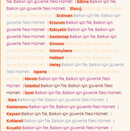
file, Balkon için güvenlik filesi Hizmeti
|
Edirne
Balkon için file,
Balkon için güvenlik filesi Hizmeti
|
Elazığ
Balkon için file, Balkon
için güvenlik filesi Hizmeti
|
Erzincan
Balkon için file, Balkon için
güvenlik filesi Hizmeti
|
Erzurum
Balkon için file, Balkon için
güvenlik filesi Hizmeti
|
Eskişehir
Balkon için file, Balkon için
güvenlik filesi Hizmeti
|
Gaziantep
Balkon için file, Balkon için
güvenlik filesi Hizmeti
|
Giresun
Balkon için file, Balkon için
güvenlik filesi Hizmeti
|
Gümüşhane
Balkon için file, Balkon için
güvenlik filesi Hizmeti
|
Hakkari
Balkon için file, Balkon için
güvenlik filesi Hizmeti
|
Hatay
Balkon için file, Balkon için güvenlik
filesi Hizmeti
|
Isparta
Balkon için file, Balkon için güvenlik filesi
Hizmeti
|
Mersin
Balkon için file, Balkon için güvenlik filesi
Hizmeti
|
İstanbul
Balkon için file, Balkon için güvenlik filesi
Hizmeti
|
İzmir
Balkon için file, Balkon için güvenlik filesi Hizmeti
|
Kars
Balkon için file, Balkon için güvenlik filesi Hizmeti
|
Kastamonu
Balkon için file, Balkon için güvenlik filesi Hizmeti
|
Kayseri
Balkon için file, Balkon için güvenlik filesi Hizmeti
|
Kırklareli
Balkon için file, Balkon için güvenlik filesi Hizmeti
|
Kırşehir
Balkon için file, Balkon için güvenlik filesi Hizmeti
|