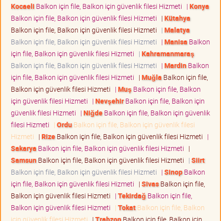
Kocaeli
Balkon için file, Balkon için güvenlik filesi Hizmeti
|
Konya
Balkon için file, Balkon için güvenlik filesi Hizmeti
|
Kütahya
Balkon için file, Balkon için güvenlik filesi Hizmeti
|
Malatya
Balkon için file, Balkon için güvenlik filesi Hizmeti
|
Manisa
Balkon
için file, Balkon için güvenlik filesi Hizmeti
|
Kahramanmaraş
Balkon için file, Balkon için güvenlik filesi Hizmeti
|
Mardin
Balkon
için file, Balkon için güvenlik filesi Hizmeti
|
Muğla
Balkon için file,
Balkon için güvenlik filesi Hizmeti
|
Muş
Balkon için file, Balkon
için güvenlik filesi Hizmeti
|
Nevşehir
Balkon için file, Balkon için
güvenlik filesi Hizmeti
|
Niğde
Balkon için file, Balkon için güvenlik
filesi Hizmeti
|
Ordu
Balkon için file, Balkon için güvenlik filesi
Hizmeti
|
Rize
Balkon için file, Balkon için güvenlik filesi Hizmeti
|
Sakarya
Balkon için file, Balkon için güvenlik filesi Hizmeti
|
Samsun
Balkon için file, Balkon için güvenlik filesi Hizmeti
|
Siirt
Balkon için file, Balkon için güvenlik filesi Hizmeti
|
Sinop
Balkon
için file, Balkon için güvenlik filesi Hizmeti
|
Sivas
Balkon için file,
Balkon için güvenlik filesi Hizmeti
|
Tekirdağ
Balkon için file,
Balkon için güvenlik filesi Hizmeti
|
Tokat
Balkon için file, Balkon
için güvenlik filesi Hizmeti
|
Trabzon
Balkon için file, Balkon için