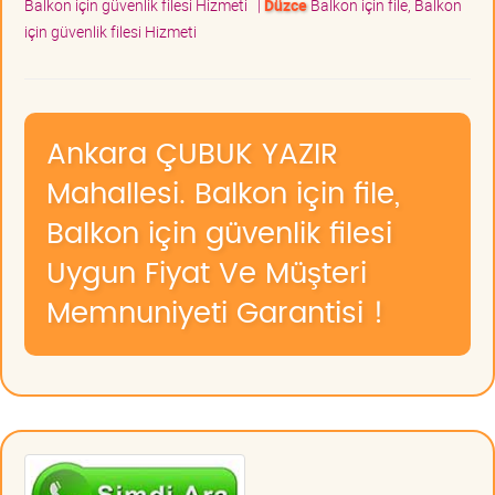
Balkon için güvenlik filesi Hizmeti
|
Düzce
Balkon için file, Balkon
için güvenlik filesi Hizmeti
Ankara ÇUBUK YAZIR
Mahallesi. Balkon için file,
Balkon için güvenlik filesi
Uygun Fiyat Ve Müşteri
Memnuniyeti Garantisi !