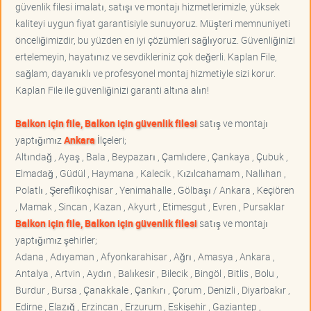
güvenlik filesi imalatı, satışı ve montajı hizmetlerimizle, yüksek
kaliteyi uygun fiyat garantisiyle sunuyoruz. Müşteri memnuniyeti
önceliğimizdir, bu yüzden en iyi çözümleri sağlıyoruz. Güvenliğinizi
ertelemeyin, hayatınız ve sevdikleriniz çok değerli. Kaplan File,
sağlam, dayanıklı ve profesyonel montaj hizmetiyle sizi korur.
Kaplan File ile güvenliğinizi garanti altına alın!
Balkon için file, Balkon için güvenlik filesi
satış ve montajı
yaptığımız
Ankara
İlçeleri;
Altındağ , Ayaş , Bala , Beypazarı , Çamlıdere , Çankaya , Çubuk ,
Elmadağ , Güdül , Haymana , Kalecik , Kızılcahamam , Nallıhan ,
Polatlı , Şereflikoçhisar , Yenimahalle , Gölbaşı / Ankara , Keçiören
, Mamak , Sincan , Kazan , Akyurt , Etimesgut , Evren , Pursaklar
Balkon için file, Balkon için güvenlik filesi
satış ve montajı
yaptığımız şehirler;
Adana , Adıyaman , Afyonkarahisar , Ağrı , Amasya , Ankara ,
Antalya , Artvin , Aydın , Balıkesir , Bilecik , Bingöl , Bitlis , Bolu ,
Burdur , Bursa , Çanakkale , Çankırı , Çorum , Denizli , Diyarbakır ,
Edirne , Elazığ , Erzincan , Erzurum , Eskişehir , Gaziantep ,