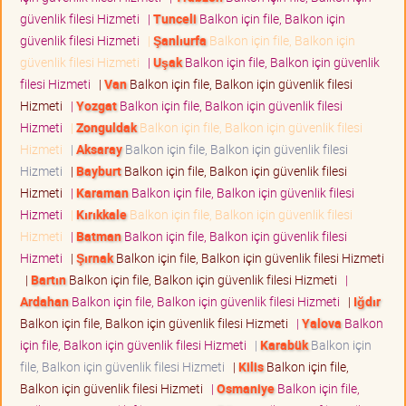
güvenlik filesi Hizmeti
|
Tunceli
Balkon için file, Balkon için
güvenlik filesi Hizmeti
|
Şanlıurfa
Balkon için file, Balkon için
güvenlik filesi Hizmeti
|
Uşak
Balkon için file, Balkon için güvenlik
filesi Hizmeti
|
Van
Balkon için file, Balkon için güvenlik filesi
Hizmeti
|
Yozgat
Balkon için file, Balkon için güvenlik filesi
Hizmeti
|
Zonguldak
Balkon için file, Balkon için güvenlik filesi
Hizmeti
|
Aksaray
Balkon için file, Balkon için güvenlik filesi
Hizmeti
|
Bayburt
Balkon için file, Balkon için güvenlik filesi
Hizmeti
|
Karaman
Balkon için file, Balkon için güvenlik filesi
Hizmeti
|
Kırıkkale
Balkon için file, Balkon için güvenlik filesi
Hizmeti
|
Batman
Balkon için file, Balkon için güvenlik filesi
Hizmeti
|
Şırnak
Balkon için file, Balkon için güvenlik filesi Hizmeti
|
Bartın
Balkon için file, Balkon için güvenlik filesi Hizmeti
|
Ardahan
Balkon için file, Balkon için güvenlik filesi Hizmeti
|
Iğdır
Balkon için file, Balkon için güvenlik filesi Hizmeti
|
Yalova
Balkon
için file, Balkon için güvenlik filesi Hizmeti
|
Karabük
Balkon için
file, Balkon için güvenlik filesi Hizmeti
|
Kilis
Balkon için file,
Balkon için güvenlik filesi Hizmeti
|
Osmaniye
Balkon için file,