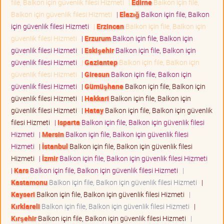
file, Balkon için güvenlik filesi Hizmeti
|
Edirne
Balkon için file,
Balkon için güvenlik filesi Hizmeti
|
Elazığ
Balkon için file, Balkon
için güvenlik filesi Hizmeti
|
Erzincan
Balkon için file, Balkon için
güvenlik filesi Hizmeti
|
Erzurum
Balkon için file, Balkon için
güvenlik filesi Hizmeti
|
Eskişehir
Balkon için file, Balkon için
güvenlik filesi Hizmeti
|
Gaziantep
Balkon için file, Balkon için
güvenlik filesi Hizmeti
|
Giresun
Balkon için file, Balkon için
güvenlik filesi Hizmeti
|
Gümüşhane
Balkon için file, Balkon için
güvenlik filesi Hizmeti
|
Hakkari
Balkon için file, Balkon için
güvenlik filesi Hizmeti
|
Hatay
Balkon için file, Balkon için güvenlik
filesi Hizmeti
|
Isparta
Balkon için file, Balkon için güvenlik filesi
Hizmeti
|
Mersin
Balkon için file, Balkon için güvenlik filesi
Hizmeti
|
İstanbul
Balkon için file, Balkon için güvenlik filesi
Hizmeti
|
İzmir
Balkon için file, Balkon için güvenlik filesi Hizmeti
|
Kars
Balkon için file, Balkon için güvenlik filesi Hizmeti
|
Kastamonu
Balkon için file, Balkon için güvenlik filesi Hizmeti
|
Kayseri
Balkon için file, Balkon için güvenlik filesi Hizmeti
|
Kırklareli
Balkon için file, Balkon için güvenlik filesi Hizmeti
|
Kırşehir
Balkon için file, Balkon için güvenlik filesi Hizmeti
|