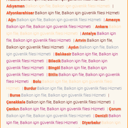
Adıyaman
Balkon için file, Balkon için güvenlik filesi Hizmeti
|
Afyonkarahisar
Balkon için file, Balkon için güvenlik filesi Hizmeti
|
Ağrı
Balkon için file, Balkon için güvenlik filesi Hizmeti
|
Amasya
Balkon için file, Balkon için güvenlik filesi Hizmeti
|
Ankara
Balkon
için file, Balkon için güvenlik filesi Hizmeti
|
Antalya
Balkon için
file, Balkon için güvenlik filesi Hizmeti
|
Artvin
Balkon için file,
Balkon için güvenlik filesi Hizmeti
|
Aydın
Balkon için file, Balkon
için güvenlik filesi Hizmeti
|
Balıkesir
Balkon için file, Balkon için
güvenlik filesi Hizmeti
|
Bilecik
Balkon için file, Balkon için
güvenlik filesi Hizmeti
|
Bingöl
Balkon için file, Balkon için
güvenlik filesi Hizmeti
|
Bitlis
Balkon için file, Balkon için güvenlik
filesi Hizmeti
|
Bolu
Balkon için file, Balkon için güvenlik filesi
Hizmeti
|
Burdur
Balkon için file, Balkon için güvenlik filesi Hizmeti
|
Bursa
Balkon için file, Balkon için güvenlik filesi Hizmeti
|
Çanakkale
Balkon için file, Balkon için güvenlik filesi Hizmeti
|
Çankırı
Balkon için file, Balkon için güvenlik filesi Hizmeti
|
Çorum
Balkon için file, Balkon için güvenlik filesi Hizmeti
|
Denizli
Balkon
için file, Balkon için güvenlik filesi Hizmeti
|
Diyarbakır
Balkon için