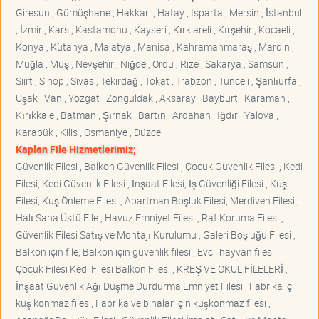
Giresun , Gümüşhane , Hakkari , Hatay , Isparta , Mersin , İstanbul
, İzmir , Kars , Kastamonu , Kayseri , Kırklareli , Kırşehir , Kocaeli ,
Konya , Kütahya , Malatya , Manisa , Kahramanmaraş , Mardin ,
Muğla , Muş , Nevşehir , Niğde , Ordu , Rize , Sakarya , Samsun ,
Siirt , Sinop , Sivas , Tekirdağ , Tokat , Trabzon , Tunceli , Şanlıurfa ,
Uşak , Van , Yozgat , Zonguldak , Aksaray , Bayburt , Karaman ,
Kırıkkale , Batman , Şırnak , Bartın , Ardahan , Iğdır , Yalova ,
Karabük , Kilis , Osmaniye , Düzce
Kaplan File Hizmetlerimiz;
Güvenlik Filesi , Balkon Güvenlik Filesi , Çocuk Güvenlik Filesi , Kedi
Filesi, Kedi Güvenlik Filesi , İnşaat Filesi, İş Güvenliği Filesi , Kuş
Filesi, Kuş Önleme Filesi , Apartman Boşluk Filesi, Merdiven Filesi ,
Halı Saha Üstü File , Havuz Emniyet Filesi , Raf Koruma Filesi ,
Güvenlik Filesi Satış ve Montajı Kurulumu , Galeri Boşluğu Filesi ,
Balkon için file, Balkon için güvenlik filesi , Evcil hayvan filesi
Çocuk Filesi Kedi Filesi Balkon Filesi , KREŞ VE OKUL FİLELERİ ,
İnşaat Güvenlik Ağı Düşme Durdurma Emniyet Filesi , Fabrika içi
kuş konmaz filesi, Fabrika ve binalar için kuşkonmaz filesi ,