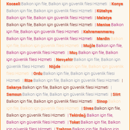
Kocaeli
Balkon için file, Balkon için güvenlik filesi Hizmeti
|
Konya
Balkon için file, Balkon için güvenlik filesi Hizmeti
|
Kütahya
Balkon için file, Balkon için güvenlik filesi Hizmeti
|
Malatya
Balkon için file, Balkon için güvenlik filesi Hizmeti
|
Manisa
Balkon
için file, Balkon için güvenlik filesi Hizmeti
|
Kahramanmaraş
Balkon için file, Balkon için güvenlik filesi Hizmeti
|
Mardin
Balkon
için file, Balkon için güvenlik filesi Hizmeti
|
Muğla
Balkon için file,
Balkon için güvenlik filesi Hizmeti
|
Muş
Balkon için file, Balkon
için güvenlik filesi Hizmeti
|
Nevşehir
Balkon için file, Balkon için
güvenlik filesi Hizmeti
|
Niğde
Balkon için file, Balkon için güvenlik
filesi Hizmeti
|
Ordu
Balkon için file, Balkon için güvenlik filesi
Hizmeti
|
Rize
Balkon için file, Balkon için güvenlik filesi Hizmeti
|
Sakarya
Balkon için file, Balkon için güvenlik filesi Hizmeti
|
Samsun
Balkon için file, Balkon için güvenlik filesi Hizmeti
|
Siirt
Balkon için file, Balkon için güvenlik filesi Hizmeti
|
Sinop
Balkon
için file, Balkon için güvenlik filesi Hizmeti
|
Sivas
Balkon için file,
Balkon için güvenlik filesi Hizmeti
|
Tekirdağ
Balkon için file,
Balkon için güvenlik filesi Hizmeti
|
Tokat
Balkon için file, Balkon
için güvenlik filesi Hizmeti
|
Trabzon
Balkon için file, Balkon için