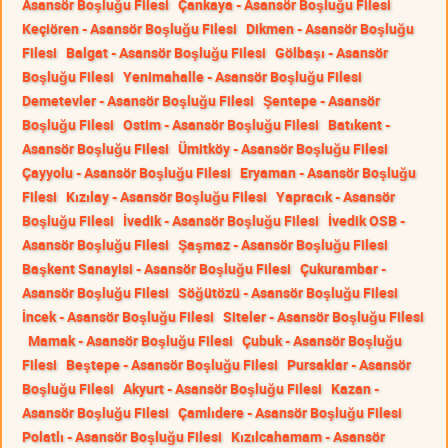
Asansör Boşluğu Filesi
Çankaya - Asansör Boşluğu Filesi
Keçiören - Asansör Boşluğu Filesi
Dikmen - Asansör Boşluğu
Filesi
Balgat - Asansör Boşluğu Filesi
Gölbaşı - Asansör
Boşluğu Filesi
Yenimahalle - Asansör Boşluğu Filesi
Demetevler - Asansör Boşluğu Filesi
Şentepe - Asansör
Boşluğu Filesi
Ostim - Asansör Boşluğu Filesi
Batıkent -
Asansör Boşluğu Filesi
Ümitköy - Asansör Boşluğu Filesi
Çayyolu - Asansör Boşluğu Filesi
Eryaman - Asansör Boşluğu
Filesi
Kızılay - Asansör Boşluğu Filesi
Yapracık - Asansör
Boşluğu Filesi
İvedik - Asansör Boşluğu Filesi
İvedik OSB -
Asansör Boşluğu Filesi
Şaşmaz - Asansör Boşluğu Filesi
Başkent Sanayisi - Asansör Boşluğu Filesi
Çukurambar -
Asansör Boşluğu Filesi
Söğütözü - Asansör Boşluğu Filesi
İncek - Asansör Boşluğu Filesi
Siteler - Asansör Boşluğu Filesi
Mamak - Asansör Boşluğu Filesi
Çubuk - Asansör Boşluğu
Filesi
Beştepe - Asansör Boşluğu Filesi
Pursaklar - Asansör
Boşluğu Filesi
Akyurt - Asansör Boşluğu Filesi
Kazan -
Asansör Boşluğu Filesi
Çamlıdere - Asansör Boşluğu Filesi
Polatlı - Asansör Boşluğu Filesi
Kızılcahamam - Asansör