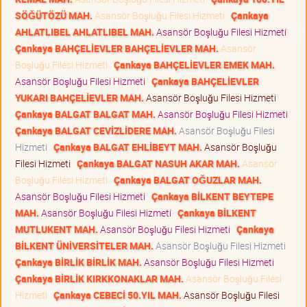
SÖĞÜTÖZÜ MAH.
Asansör Boşluğu Filesi Hizmeti
Çankaya
AHLATLIBEL AHLATLIBEL MAH.
Asansör Boşluğu Filesi Hizmeti
Çankaya BAHÇELİEVLER BAHÇELİEVLER MAH.
Asansör
Boşluğu Filesi Hizmeti
Çankaya BAHÇELİEVLER EMEK MAH.
Asansör Boşluğu Filesi Hizmeti
Çankaya BAHÇELİEVLER
YUKARI BAHÇELİEVLER MAH.
Asansör Boşluğu Filesi Hizmeti
Çankaya BALGAT BALGAT MAH.
Asansör Boşluğu Filesi Hizmeti
Çankaya BALGAT CEVİZLİDERE MAH.
Asansör Boşluğu Filesi
Hizmeti
Çankaya BALGAT EHLİBEYT MAH.
Asansör Boşluğu
Filesi Hizmeti
Çankaya BALGAT NASUH AKAR MAH.
Asansör
Boşluğu Filesi Hizmeti
Çankaya BALGAT OĞUZLAR MAH.
Asansör Boşluğu Filesi Hizmeti
Çankaya BİLKENT BEYTEPE
MAH.
Asansör Boşluğu Filesi Hizmeti
Çankaya BİLKENT
MUTLUKENT MAH.
Asansör Boşluğu Filesi Hizmeti
Çankaya
BİLKENT ÜNİVERSİTELER MAH.
Asansör Boşluğu Filesi Hizmeti
Çankaya BİRLİK BİRLİK MAH.
Asansör Boşluğu Filesi Hizmeti
Çankaya BİRLİK KIRKKONAKLAR MAH.
Asansör Boşluğu Filesi
Hizmeti
Çankaya CEBECİ 50.YIL MAH.
Asansör Boşluğu Filesi