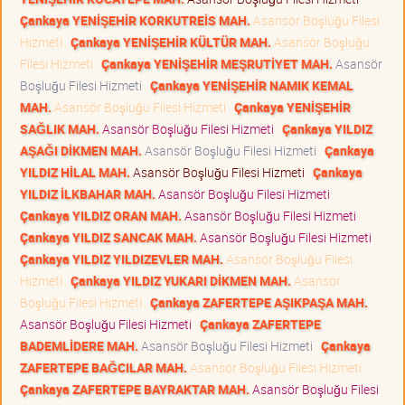
Çankaya YENİŞEHİR KORKUTREİS MAH.
Asansör Boşluğu Filesi
Hizmeti
Çankaya YENİŞEHİR KÜLTÜR MAH.
Asansör Boşluğu
Filesi Hizmeti
Çankaya YENİŞEHİR MEŞRUTİYET MAH.
Asansör
Boşluğu Filesi Hizmeti
Çankaya YENİŞEHİR NAMIK KEMAL
MAH.
Asansör Boşluğu Filesi Hizmeti
Çankaya YENİŞEHİR
SAĞLIK MAH.
Asansör Boşluğu Filesi Hizmeti
Çankaya YILDIZ
AŞAĞI DİKMEN MAH.
Asansör Boşluğu Filesi Hizmeti
Çankaya
YILDIZ HİLAL MAH.
Asansör Boşluğu Filesi Hizmeti
Çankaya
YILDIZ İLKBAHAR MAH.
Asansör Boşluğu Filesi Hizmeti
Çankaya YILDIZ ORAN MAH.
Asansör Boşluğu Filesi Hizmeti
Çankaya YILDIZ SANCAK MAH.
Asansör Boşluğu Filesi Hizmeti
Çankaya YILDIZ YILDIZEVLER MAH.
Asansör Boşluğu Filesi
Hizmeti
Çankaya YILDIZ YUKARI DİKMEN MAH.
Asansör
Boşluğu Filesi Hizmeti
Çankaya ZAFERTEPE AŞIKPAŞA MAH.
Asansör Boşluğu Filesi Hizmeti
Çankaya ZAFERTEPE
BADEMLİDERE MAH.
Asansör Boşluğu Filesi Hizmeti
Çankaya
ZAFERTEPE BAĞCILAR MAH.
Asansör Boşluğu Filesi Hizmeti
Çankaya ZAFERTEPE BAYRAKTAR MAH.
Asansör Boşluğu Filesi