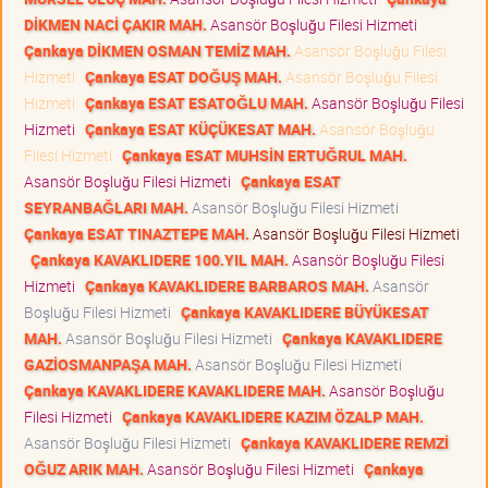
DİKMEN NACİ ÇAKIR MAH.
Asansör Boşluğu Filesi Hizmeti
Çankaya DİKMEN OSMAN TEMİZ MAH.
Asansör Boşluğu Filesi
Hizmeti
Çankaya ESAT DOĞUŞ MAH.
Asansör Boşluğu Filesi
Hizmeti
Çankaya ESAT ESATOĞLU MAH.
Asansör Boşluğu Filesi
Hizmeti
Çankaya ESAT KÜÇÜKESAT MAH.
Asansör Boşluğu
Filesi Hizmeti
Çankaya ESAT MUHSİN ERTUĞRUL MAH.
Asansör Boşluğu Filesi Hizmeti
Çankaya ESAT
SEYRANBAĞLARI MAH.
Asansör Boşluğu Filesi Hizmeti
Çankaya ESAT TINAZTEPE MAH.
Asansör Boşluğu Filesi Hizmeti
Çankaya KAVAKLIDERE 100.YIL MAH.
Asansör Boşluğu Filesi
Hizmeti
Çankaya KAVAKLIDERE BARBAROS MAH.
Asansör
Boşluğu Filesi Hizmeti
Çankaya KAVAKLIDERE BÜYÜKESAT
MAH.
Asansör Boşluğu Filesi Hizmeti
Çankaya KAVAKLIDERE
GAZİOSMANPAŞA MAH.
Asansör Boşluğu Filesi Hizmeti
Çankaya KAVAKLIDERE KAVAKLIDERE MAH.
Asansör Boşluğu
Filesi Hizmeti
Çankaya KAVAKLIDERE KAZIM ÖZALP MAH.
Asansör Boşluğu Filesi Hizmeti
Çankaya KAVAKLIDERE REMZİ
OĞUZ ARIK MAH.
Asansör Boşluğu Filesi Hizmeti
Çankaya