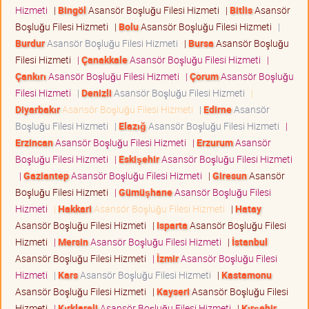
Hizmeti
|
Bingöl
Asansör Boşluğu Filesi Hizmeti
|
Bitlis
Asansör
Boşluğu Filesi Hizmeti
|
Bolu
Asansör Boşluğu Filesi Hizmeti
|
Burdur
Asansör Boşluğu Filesi Hizmeti
|
Bursa
Asansör Boşluğu
Filesi Hizmeti
|
Çanakkale
Asansör Boşluğu Filesi Hizmeti
|
Çankırı
Asansör Boşluğu Filesi Hizmeti
|
Çorum
Asansör Boşluğu
Filesi Hizmeti
|
Denizli
Asansör Boşluğu Filesi Hizmeti
|
Diyarbakır
Asansör Boşluğu Filesi Hizmeti
|
Edirne
Asansör
Boşluğu Filesi Hizmeti
|
Elazığ
Asansör Boşluğu Filesi Hizmeti
|
Erzincan
Asansör Boşluğu Filesi Hizmeti
|
Erzurum
Asansör
Boşluğu Filesi Hizmeti
|
Eskişehir
Asansör Boşluğu Filesi Hizmeti
|
Gaziantep
Asansör Boşluğu Filesi Hizmeti
|
Giresun
Asansör
Boşluğu Filesi Hizmeti
|
Gümüşhane
Asansör Boşluğu Filesi
Hizmeti
|
Hakkari
Asansör Boşluğu Filesi Hizmeti
|
Hatay
Asansör Boşluğu Filesi Hizmeti
|
Isparta
Asansör Boşluğu Filesi
Hizmeti
|
Mersin
Asansör Boşluğu Filesi Hizmeti
|
İstanbul
Asansör Boşluğu Filesi Hizmeti
|
İzmir
Asansör Boşluğu Filesi
Hizmeti
|
Kars
Asansör Boşluğu Filesi Hizmeti
|
Kastamonu
Asansör Boşluğu Filesi Hizmeti
|
Kayseri
Asansör Boşluğu Filesi
Hizmeti
|
Kırklareli
Asansör Boşluğu Filesi Hizmeti
|
Kırşehir