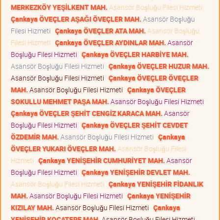
MERKEZKÖY YEŞİLKENT MAH.
Asansör Boşluğu Filesi Hizmeti
Çankaya ÖVEÇLER AŞAĞI ÖVEÇLER MAH.
Asansör Boşluğu
Filesi Hizmeti
Çankaya ÖVEÇLER ATA MAH.
Asansör Boşluğu
Filesi Hizmeti
Çankaya ÖVEÇLER AYDINLAR MAH.
Asansör
Boşluğu Filesi Hizmeti
Çankaya ÖVEÇLER HARBİYE MAH.
Asansör Boşluğu Filesi Hizmeti
Çankaya ÖVEÇLER HUZUR MAH.
Asansör Boşluğu Filesi Hizmeti
Çankaya ÖVEÇLER ÖVEÇLER
MAH.
Asansör Boşluğu Filesi Hizmeti
Çankaya ÖVEÇLER
SOKULLU MEHMET PAŞA MAH.
Asansör Boşluğu Filesi Hizmeti
Çankaya ÖVEÇLER ŞEHİT CENGİZ KARACA MAH.
Asansör
Boşluğu Filesi Hizmeti
Çankaya ÖVEÇLER ŞEHİT CEVDET
ÖZDEMİR MAH.
Asansör Boşluğu Filesi Hizmeti
Çankaya
ÖVEÇLER YUKARI ÖVEÇLER MAH.
Asansör Boşluğu Filesi
Hizmeti
Çankaya YENİŞEHİR CUMHURİYET MAH.
Asansör
Boşluğu Filesi Hizmeti
Çankaya YENİŞEHİR DEVLET MAH.
Asansör Boşluğu Filesi Hizmeti
Çankaya YENİŞEHİR FİDANLIK
MAH.
Asansör Boşluğu Filesi Hizmeti
Çankaya YENİŞEHİR
KIZILAY MAH.
Asansör Boşluğu Filesi Hizmeti
Çankaya
YENİŞEHİR KOCATEPE MAH.
Asansör Boşluğu Filesi Hizmeti