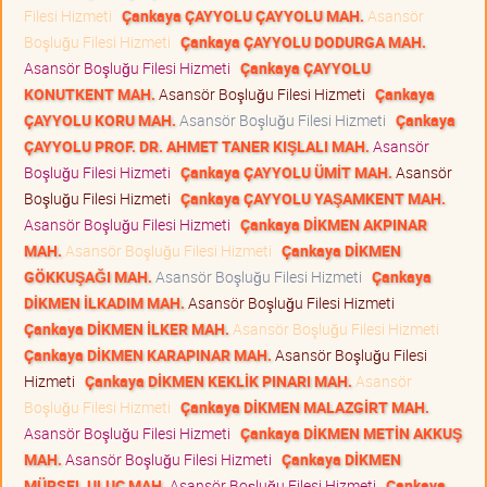
Filesi Hizmeti
Çankaya ÇAYYOLU ÇAYYOLU MAH.
Asansör
Boşluğu Filesi Hizmeti
Çankaya ÇAYYOLU DODURGA MAH.
Asansör Boşluğu Filesi Hizmeti
Çankaya ÇAYYOLU
KONUTKENT MAH.
Asansör Boşluğu Filesi Hizmeti
Çankaya
ÇAYYOLU KORU MAH.
Asansör Boşluğu Filesi Hizmeti
Çankaya
ÇAYYOLU PROF. DR. AHMET TANER KIŞLALI MAH.
Asansör
Boşluğu Filesi Hizmeti
Çankaya ÇAYYOLU ÜMİT MAH.
Asansör
Boşluğu Filesi Hizmeti
Çankaya ÇAYYOLU YAŞAMKENT MAH.
Asansör Boşluğu Filesi Hizmeti
Çankaya DİKMEN AKPINAR
MAH.
Asansör Boşluğu Filesi Hizmeti
Çankaya DİKMEN
GÖKKUŞAĞI MAH.
Asansör Boşluğu Filesi Hizmeti
Çankaya
DİKMEN İLKADIM MAH.
Asansör Boşluğu Filesi Hizmeti
Çankaya DİKMEN İLKER MAH.
Asansör Boşluğu Filesi Hizmeti
Çankaya DİKMEN KARAPINAR MAH.
Asansör Boşluğu Filesi
Hizmeti
Çankaya DİKMEN KEKLİK PINARI MAH.
Asansör
Boşluğu Filesi Hizmeti
Çankaya DİKMEN MALAZGİRT MAH.
Asansör Boşluğu Filesi Hizmeti
Çankaya DİKMEN METİN AKKUŞ
MAH.
Asansör Boşluğu Filesi Hizmeti
Çankaya DİKMEN
MÜRSEL ULUÇ MAH.
Asansör Boşluğu Filesi Hizmeti
Çankaya