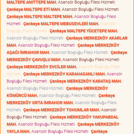
MALTEPE ANITTEPE MAH.
Asansör Boşluğu Filesi Hizmeti
Çankaya MALTEPE ETİ MAH.
Asansör Boşluğu Filesi Hizmeti
Çankaya MALTEPE MALTEPE MAH.
Asansör Boşluğu Filesi
Hizmeti
Çankaya MALTEPE MEBUSEVLERİ MAH.
Asansör
Boşluğu Filesi Hizmeti
Çankaya MALTEPE YÜCETEPE MAH.
Asansör Boşluğu Filesi Hizmeti
Çankaya MERKEZKÖY AKARLAR
MAH.
Asansör Boşluğu Filesi Hizmeti
Çankaya MERKEZKÖY
AŞAĞI İMRAHOR MAH.
Asansör Boşluğu Filesi Hizmeti
Çankaya
MERKEZKÖY ÇAVUŞLU MAH.
Asansör Boşluğu Filesi Hizmeti
Çankaya MERKEZKÖY EVCİLER MAH.
Asansör Boşluğu Filesi
Hizmeti
Çankaya MERKEZKÖY KARAHASANLI MAH.
Asansör
Boşluğu Filesi Hizmeti
Çankaya MERKEZKÖY KARATAŞ MAH.
Asansör Boşluğu Filesi Hizmeti
Çankaya MERKEZKÖY
KÖMÜRCÜ MAH.
Asansör Boşluğu Filesi Hizmeti
Çankaya
MERKEZKÖY ORTA İMRAHOR MAH.
Asansör Boşluğu Filesi
Hizmeti
Çankaya MERKEZKÖY TOHUMLAR MAH.
Asansör
Boşluğu Filesi Hizmeti
Çankaya MERKEZKÖY YAKUPABDAL
MAH.
Asansör Boşluğu Filesi Hizmeti
Çankaya MERKEZKÖY
YAYLA MAH.
Asansör Boşluğu Filesi Hizmeti
Çankaya