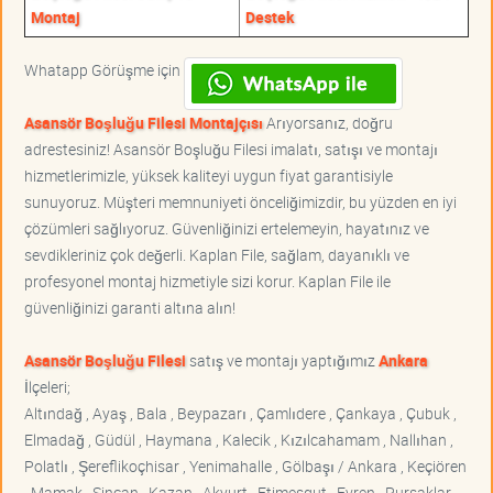
Montaj
Destek
Whatapp Görüşme için
Asansör Boşluğu Filesi Montajçısı
Arıyorsanız, doğru
adrestesiniz! Asansör Boşluğu Filesi imalatı, satışı ve montajı
hizmetlerimizle, yüksek kaliteyi uygun fiyat garantisiyle
sunuyoruz. Müşteri memnuniyeti önceliğimizdir, bu yüzden en iyi
çözümleri sağlıyoruz. Güvenliğinizi ertelemeyin, hayatınız ve
sevdikleriniz çok değerli. Kaplan File, sağlam, dayanıklı ve
profesyonel montaj hizmetiyle sizi korur. Kaplan File ile
güvenliğinizi garanti altına alın!
Asansör Boşluğu Filesi
satış ve montajı yaptığımız
Ankara
İlçeleri;
Altındağ , Ayaş , Bala , Beypazarı , Çamlıdere , Çankaya , Çubuk ,
Elmadağ , Güdül , Haymana , Kalecik , Kızılcahamam , Nallıhan ,
Polatlı , Şereflikoçhisar , Yenimahalle , Gölbaşı / Ankara , Keçiören
, Mamak , Sincan , Kazan , Akyurt , Etimesgut , Evren , Pursaklar