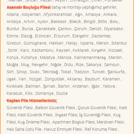
Asansör Boşluğu Filesi
satış ve montajı yaptığımız şehirler;
Adana , Adıyaman , Afyonkarahisar , Ağrı , Amasya , Ankara ,
Antalya , Artvin , Aydın , Balıkesir , Bilecik , Bingöl , Bitlis , Bolu ,
Burdur , Bursa , Çanakkale , Çankırı , Çorum , Denizli , Diyarbakır ,
Edirne , Elazığ , Erzincan , Erzurum , Eskişehir , Gaziantep ,
Giresun , Gümüşhane , Hakkari , Hatay , Isparta , Mersin , İstanbul
, İzmir , Kars , Kastamonu , Kayseri , Kırklareli , Kırşehir , Kocaeli ,
Konya , Kütahya , Malatya , Manisa , Kahramanmaraş , Mardin ,
Muğla , Muş , Nevşehir , Niğde , Ordu , Rize , Sakarya , Samsun ,
Siirt , Sinop , Sivas , Tekirdağ , Tokat , Trabzon , Tunceli , Şanlıurfa ,
Uşak , Van , Yozgat , Zonguldak , Aksaray , Bayburt , Karaman ,
Kırıkkale , Batman , Şırnak , Bartın , Ardahan , Iğdır , Yalova ,
Karabük , Kilis , Osmaniye , Düzce
Kaplan File Hizmetlerimiz;
Güvenlik Filesi , Balkon Güvenlik Filesi , Çocuk Güvenlik Filesi , Kedi
Filesi, Kedi Güvenlik Filesi , İnşaat Filesi, İş Güvenliği Filesi , Kuş
Filesi, Kuş Önleme Filesi , Apartman Boşluk Filesi, Merdiven Filesi ,
Halı Saha Üstü File , Havuz Emniyet Filesi , Raf Koruma Filesi ,