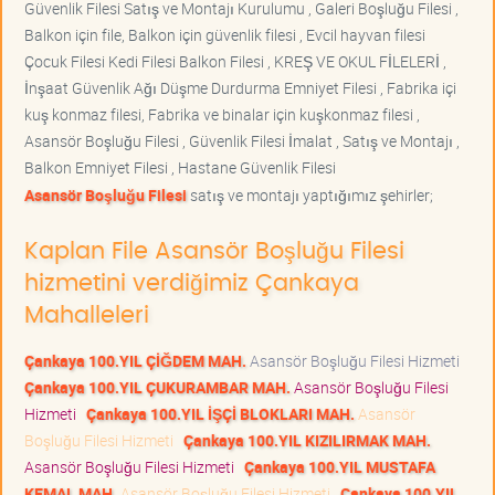
Güvenlik Filesi Satış ve Montajı Kurulumu , Galeri Boşluğu Filesi ,
Balkon için file, Balkon için güvenlik filesi , Evcil hayvan filesi
Çocuk Filesi Kedi Filesi Balkon Filesi , KREŞ VE OKUL FİLELERİ ,
İnşaat Güvenlik Ağı Düşme Durdurma Emniyet Filesi , Fabrika içi
kuş konmaz filesi, Fabrika ve binalar için kuşkonmaz filesi ,
Asansör Boşluğu Filesi , Güvenlik Filesi İmalat , Satış ve Montajı ,
Balkon Emniyet Filesi , Hastane Güvenlik Filesi
Asansör Boşluğu Filesi
satış ve montajı yaptığımız şehirler;
Kaplan File Asansör Boşluğu Filesi
hizmetini verdiğimiz Çankaya
Mahalleleri
Çankaya 100.YIL ÇİĞDEM MAH.
Asansör Boşluğu Filesi Hizmeti
Çankaya 100.YIL ÇUKURAMBAR MAH.
Asansör Boşluğu Filesi
Hizmeti
Çankaya 100.YIL İŞÇİ BLOKLARI MAH.
Asansör
Boşluğu Filesi Hizmeti
Çankaya 100.YIL KIZILIRMAK MAH.
Asansör Boşluğu Filesi Hizmeti
Çankaya 100.YIL MUSTAFA
KEMAL MAH.
Asansör Boşluğu Filesi Hizmeti
Çankaya 100.YIL