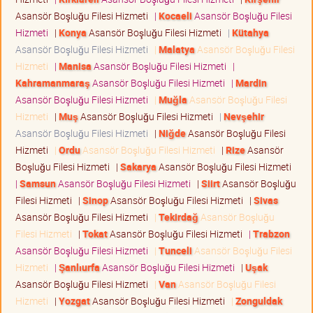
Asansör Boşluğu Filesi Hizmeti
|
Kocaeli
Asansör Boşluğu Filesi
Hizmeti
|
Konya
Asansör Boşluğu Filesi Hizmeti
|
Kütahya
Asansör Boşluğu Filesi Hizmeti
|
Malatya
Asansör Boşluğu Filesi
Hizmeti
|
Manisa
Asansör Boşluğu Filesi Hizmeti
|
Kahramanmaraş
Asansör Boşluğu Filesi Hizmeti
|
Mardin
Asansör Boşluğu Filesi Hizmeti
|
Muğla
Asansör Boşluğu Filesi
Hizmeti
|
Muş
Asansör Boşluğu Filesi Hizmeti
|
Nevşehir
Asansör Boşluğu Filesi Hizmeti
|
Niğde
Asansör Boşluğu Filesi
Hizmeti
|
Ordu
Asansör Boşluğu Filesi Hizmeti
|
Rize
Asansör
Boşluğu Filesi Hizmeti
|
Sakarya
Asansör Boşluğu Filesi Hizmeti
|
Samsun
Asansör Boşluğu Filesi Hizmeti
|
Siirt
Asansör Boşluğu
Filesi Hizmeti
|
Sinop
Asansör Boşluğu Filesi Hizmeti
|
Sivas
Asansör Boşluğu Filesi Hizmeti
|
Tekirdağ
Asansör Boşluğu
Filesi Hizmeti
|
Tokat
Asansör Boşluğu Filesi Hizmeti
|
Trabzon
Asansör Boşluğu Filesi Hizmeti
|
Tunceli
Asansör Boşluğu Filesi
Hizmeti
|
Şanlıurfa
Asansör Boşluğu Filesi Hizmeti
|
Uşak
Asansör Boşluğu Filesi Hizmeti
|
Van
Asansör Boşluğu Filesi
Hizmeti
|
Yozgat
Asansör Boşluğu Filesi Hizmeti
|
Zonguldak