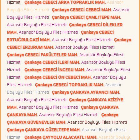
Hizmeti
Çankaya CEBECİ ARKA TOPRAKLIK MAH.
Asansör
Boşluğu Filesi Hizmeti
Çankaya CEBECİ CEBECİ MAH.
Asansör
Boşluğu Filesi Hizmeti
Çankaya CEBECİ ÇAMLITEPE MAH.
Asansör Boşluğu Filesi Hizmeti
Çankaya CEBECİ DİLEKLER
MAH.
Asansör Boşluğu Filesi Hizmeti
Çankaya CEBECİ
ERTUĞRULGAZİ MAH.
Asansör Boşluğu Filesi Hizmeti
Çankaya
CEBECİ ERZURUM MAH.
Asansör Boşluğu Filesi Hizmeti
Çankaya CEBECİ FAKÜLTELER MAH.
Asansör Boşluğu Filesi
Hizmeti
Çankaya CEBECİ İLERİ MAH.
Asansör Boşluğu Filesi
Hizmeti
Çankaya CEBECİ İNCESU MAH.
Asansör Boşluğu Filesi
Hizmeti
Çankaya CEBECİ ÖN CEBECİ MAH.
Asansör Boşluğu
Filesi Hizmeti
Çankaya CEBECİ TOPRAKLIK MAH.
Asansör
Boşluğu Filesi Hizmeti
Çankaya ÇANKAYA AYRANCI MAH.
Asansör Boşluğu Filesi Hizmeti
Çankaya ÇANKAYA AZİZİYE
MAH.
Asansör Boşluğu Filesi Hizmeti
Çankaya ÇANKAYA
ÇANKAYA MAH.
Asansör Boşluğu Filesi Hizmeti
Çankaya
ÇANKAYA GÜVENEVLER MAH.
Asansör Boşluğu Filesi Hizmeti
Çankaya ÇANKAYA GÜZELTEPE MAH.
Asansör Boşluğu Filesi
Hizmeti
Çankaya ÇAYYOLU ALACAATLI MAH.
Asansör Boşluğu