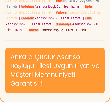
Asansör Boşluğu Filesi Hizmeti
|
Bartın
Asansör Boşluğu Filesi
Hizmeti
|
Ardahan
Asansör Boşluğu Filesi Hizmeti
|
Iğdır
Asansör Boşluğu Filesi Hizmeti
|
Yalova
Asansör Boşluğu Filesi
Hizmeti
|
Karabük
Asansör Boşluğu Filesi Hizmeti
|
Kilis
Asansör Boşluğu Filesi Hizmeti
|
Osmaniye
Asansör Boşluğu
Filesi Hizmeti
|
Düzce
Asansör Boşluğu Filesi Hizmeti
Ankara Çubuk Asansör
Boşluğu Filesi Uygun Fiyat Ve
Müşteri Memnuniyeti
Garantisi !