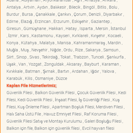
Antalya , Artvin , Aydın , Balıkesir , Bilecik , Bingöl , Bitlis , Bolu ,
Burdur , Bursa , Çanakkale , Çankırı , Çorum , Denizli , Diyarbakır ,
Edirne , Elazığ , Erzincan , Erzurum , Eskişehir , Gaziantep ,
Giresun , Gümüşhane , Hakkari , Hatay , Isparta , Mersin , İstanbul
, İzmir , Kars , Kastamonu , Kayseri , Kırklareli , Kırşehir , Kocaeli ,
Konya , Kütahya , Malatya , Manisa , Kahramanmaraş , Mardin ,
Muğla , Muş , Nevşehir , Niğde , Ordu , Rize , Sakarya , Samsun ,
Siirt , Sinop , Sivas , Tekirdağ , Tokat , Trabzon , Tunceli , Şanlıurfa ,
Uşak , Van , Yozgat , Zonguldak , Aksaray , Bayburt , Karaman ,
Kırıkkale , Batman , Şırnak , Bartın , Ardahan , Iğdır , Yalova ,
Karabük , Kilis , Osmaniye , Düzce
Kaplan File Hizmetlerimiz;
Güvenlik Filesi , Balkon Güvenlik Filesi , Çocuk Güvenlik Filesi , Kedi
Filesi, Kedi Güvenlik Filesi , İnşaat Filesi, İş Güvenliği Filesi , Kuş
Filesi, Kuş Önleme Filesi , Apartman Boşluk Filesi, Merdiven Filesi ,
Halı Saha Üstü File , Havuz Emniyet Filesi , Raf Koruma Filesi ,
Güvenlik Filesi Satış ve Montajı Kurulumu , Galeri Boşluğu Filesi ,
Balkon için file, Balkon için güvenlik filesi , Evcil hayvan filesi