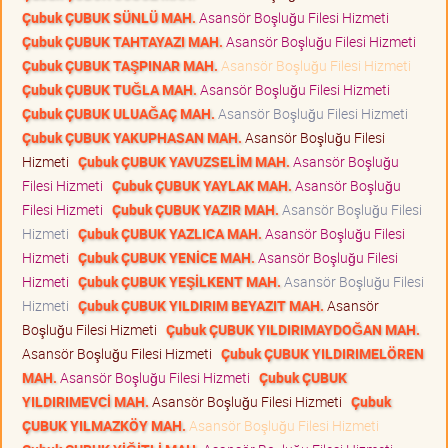
Çubuk ÇUBUK SÜNLÜ MAH.
Asansör Boşluğu Filesi Hizmeti
Çubuk ÇUBUK TAHTAYAZI MAH.
Asansör Boşluğu Filesi Hizmeti
Çubuk ÇUBUK TAŞPINAR MAH.
Asansör Boşluğu Filesi Hizmeti
Çubuk ÇUBUK TUĞLA MAH.
Asansör Boşluğu Filesi Hizmeti
Çubuk ÇUBUK ULUAĞAÇ MAH.
Asansör Boşluğu Filesi Hizmeti
Çubuk ÇUBUK YAKUPHASAN MAH.
Asansör Boşluğu Filesi
Hizmeti
Çubuk ÇUBUK YAVUZSELİM MAH.
Asansör Boşluğu
Filesi Hizmeti
Çubuk ÇUBUK YAYLAK MAH.
Asansör Boşluğu
Filesi Hizmeti
Çubuk ÇUBUK YAZIR MAH.
Asansör Boşluğu Filesi
Hizmeti
Çubuk ÇUBUK YAZLICA MAH.
Asansör Boşluğu Filesi
Hizmeti
Çubuk ÇUBUK YENİCE MAH.
Asansör Boşluğu Filesi
Hizmeti
Çubuk ÇUBUK YEŞİLKENT MAH.
Asansör Boşluğu Filesi
Hizmeti
Çubuk ÇUBUK YILDIRIM BEYAZIT MAH.
Asansör
Boşluğu Filesi Hizmeti
Çubuk ÇUBUK YILDIRIMAYDOĞAN MAH.
Asansör Boşluğu Filesi Hizmeti
Çubuk ÇUBUK YILDIRIMELÖREN
MAH.
Asansör Boşluğu Filesi Hizmeti
Çubuk ÇUBUK
YILDIRIMEVCİ MAH.
Asansör Boşluğu Filesi Hizmeti
Çubuk
ÇUBUK YILMAZKÖY MAH.
Asansör Boşluğu Filesi Hizmeti