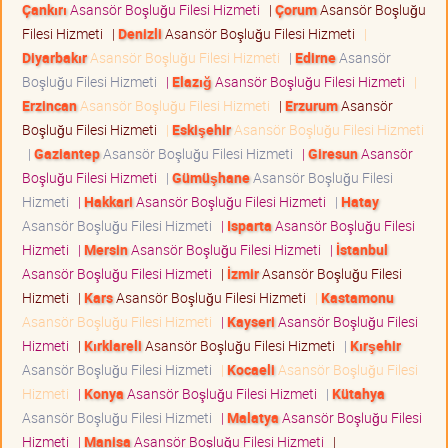
Çankırı
Asansör Boşluğu Filesi Hizmeti
|
Çorum
Asansör Boşluğu
Filesi Hizmeti
|
Denizli
Asansör Boşluğu Filesi Hizmeti
|
Diyarbakır
Asansör Boşluğu Filesi Hizmeti
|
Edirne
Asansör
Boşluğu Filesi Hizmeti
|
Elazığ
Asansör Boşluğu Filesi Hizmeti
|
Erzincan
Asansör Boşluğu Filesi Hizmeti
|
Erzurum
Asansör
Boşluğu Filesi Hizmeti
|
Eskişehir
Asansör Boşluğu Filesi Hizmeti
|
Gaziantep
Asansör Boşluğu Filesi Hizmeti
|
Giresun
Asansör
Boşluğu Filesi Hizmeti
|
Gümüşhane
Asansör Boşluğu Filesi
Hizmeti
|
Hakkari
Asansör Boşluğu Filesi Hizmeti
|
Hatay
Asansör Boşluğu Filesi Hizmeti
|
Isparta
Asansör Boşluğu Filesi
Hizmeti
|
Mersin
Asansör Boşluğu Filesi Hizmeti
|
İstanbul
Asansör Boşluğu Filesi Hizmeti
|
İzmir
Asansör Boşluğu Filesi
Hizmeti
|
Kars
Asansör Boşluğu Filesi Hizmeti
|
Kastamonu
Asansör Boşluğu Filesi Hizmeti
|
Kayseri
Asansör Boşluğu Filesi
Hizmeti
|
Kırklareli
Asansör Boşluğu Filesi Hizmeti
|
Kırşehir
Asansör Boşluğu Filesi Hizmeti
|
Kocaeli
Asansör Boşluğu Filesi
Hizmeti
|
Konya
Asansör Boşluğu Filesi Hizmeti
|
Kütahya
Asansör Boşluğu Filesi Hizmeti
|
Malatya
Asansör Boşluğu Filesi
Hizmeti
|
Manisa
Asansör Boşluğu Filesi Hizmeti
|