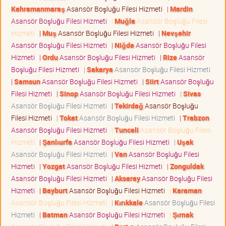
Kahramanmaraş
Asansör Boşluğu Filesi Hizmeti
|
Mardin
Asansör Boşluğu Filesi Hizmeti
|
Muğla
Asansör Boşluğu Filesi
Hizmeti
|
Muş
Asansör Boşluğu Filesi Hizmeti
|
Nevşehir
Asansör Boşluğu Filesi Hizmeti
|
Niğde
Asansör Boşluğu Filesi
Hizmeti
|
Ordu
Asansör Boşluğu Filesi Hizmeti
|
Rize
Asansör
Boşluğu Filesi Hizmeti
|
Sakarya
Asansör Boşluğu Filesi Hizmeti
|
Samsun
Asansör Boşluğu Filesi Hizmeti
|
Siirt
Asansör Boşluğu
Filesi Hizmeti
|
Sinop
Asansör Boşluğu Filesi Hizmeti
|
Sivas
Asansör Boşluğu Filesi Hizmeti
|
Tekirdağ
Asansör Boşluğu
Filesi Hizmeti
|
Tokat
Asansör Boşluğu Filesi Hizmeti
|
Trabzon
Asansör Boşluğu Filesi Hizmeti
|
Tunceli
Asansör Boşluğu Filesi
Hizmeti
|
Şanlıurfa
Asansör Boşluğu Filesi Hizmeti
|
Uşak
Asansör Boşluğu Filesi Hizmeti
|
Van
Asansör Boşluğu Filesi
Hizmeti
|
Yozgat
Asansör Boşluğu Filesi Hizmeti
|
Zonguldak
Asansör Boşluğu Filesi Hizmeti
|
Aksaray
Asansör Boşluğu Filesi
Hizmeti
|
Bayburt
Asansör Boşluğu Filesi Hizmeti
|
Karaman
Asansör Boşluğu Filesi Hizmeti
|
Kırıkkale
Asansör Boşluğu Filesi
Hizmeti
|
Batman
Asansör Boşluğu Filesi Hizmeti
|
Şırnak