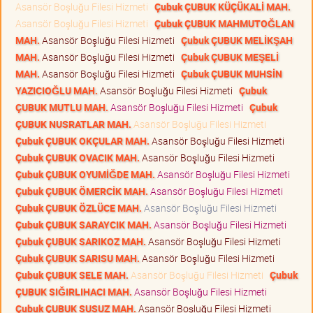
Asansör Boşluğu Filesi Hizmeti
Çubuk ÇUBUK KÜÇÜKALİ MAH.
Asansör Boşluğu Filesi Hizmeti
Çubuk ÇUBUK MAHMUTOĞLAN
MAH.
Asansör Boşluğu Filesi Hizmeti
Çubuk ÇUBUK MELİKŞAH
MAH.
Asansör Boşluğu Filesi Hizmeti
Çubuk ÇUBUK MEŞELİ
MAH.
Asansör Boşluğu Filesi Hizmeti
Çubuk ÇUBUK MUHSİN
YAZICIOĞLU MAH.
Asansör Boşluğu Filesi Hizmeti
Çubuk
ÇUBUK MUTLU MAH.
Asansör Boşluğu Filesi Hizmeti
Çubuk
ÇUBUK NUSRATLAR MAH.
Asansör Boşluğu Filesi Hizmeti
Çubuk ÇUBUK OKÇULAR MAH.
Asansör Boşluğu Filesi Hizmeti
Çubuk ÇUBUK OVACIK MAH.
Asansör Boşluğu Filesi Hizmeti
Çubuk ÇUBUK OYUMİĞDE MAH.
Asansör Boşluğu Filesi Hizmeti
Çubuk ÇUBUK ÖMERCİK MAH.
Asansör Boşluğu Filesi Hizmeti
Çubuk ÇUBUK ÖZLÜCE MAH.
Asansör Boşluğu Filesi Hizmeti
Çubuk ÇUBUK SARAYCIK MAH.
Asansör Boşluğu Filesi Hizmeti
Çubuk ÇUBUK SARIKOZ MAH.
Asansör Boşluğu Filesi Hizmeti
Çubuk ÇUBUK SARISU MAH.
Asansör Boşluğu Filesi Hizmeti
Çubuk ÇUBUK SELE MAH.
Asansör Boşluğu Filesi Hizmeti
Çubuk
ÇUBUK SIĞIRLIHACI MAH.
Asansör Boşluğu Filesi Hizmeti
Çubuk ÇUBUK SUSUZ MAH.
Asansör Boşluğu Filesi Hizmeti