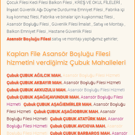
Çocuk Filesi Kedi Filesi Balkon Filesi , KREŞ VE OKUL FİLELERİ ,
İnşaat Güvenlik Ağı Düşme Durdurma Emniyet Filesi , Fabrika içi
kuş konmaz filesi, Fabrika ve binalar için kuşkonmaz filesi ,
Asansör Boşluğu Filesi , Güvenlik Filesi İmalat , Satış ve Montajı ,
Balkon Emniyet Filesi , Hastane Güvenlik Filesi
Asansör Boşluğu Filesi
satış ve montajı yaptığımız şehirler;
Kaplan File Asansör Boşluğu Filesi
hizmetini verdiğimiz Çubuk Mahalleleri
Çubuk ÇUBUK AĞILCIK MAH.
Asansör Boşluğu Filesi Hizmeti
Çubuk ÇUBUK AKBAYIR MAH.
Asansör Boşluğu Filesi Hizmeti
Çubuk ÇUBUK AKKUZULU MAH.
Asansör Boşluğu Filesi Hizmeti
Çubuk ÇUBUK AŞAĞIÇAVUNDUR MAH.
Asansör Boşluğu Filesi
Hizmeti
Çubuk ÇUBUK AŞAĞIEMİRLER MAH.
Asansör Boşluğu
Filesi Hizmeti
Çubuk ÇUBUK AŞAĞIOBRUK MAH.
Asansör
Boşluğu Filesi Hizmeti
Çubuk ÇUBUK ATATÜRK MAH.
Asansör
Boşluğu Filesi Hizmeti
Çubuk ÇUBUK AVCIOVA MAH.
Asansör
Boşluğu Filesi Hizmeti
Çubuk ÇUBUK BARBAROS MAH.
Asansör