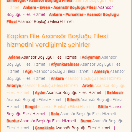
Etimesgut - Asansör Boşluğu Filesi
Asansör Boşluğu Filesi
Hizmeti
Ankara - Evren - Asansör Boşluğu Filesi
Asansör
Boşluğu Filesi Hizmeti
Ankara - Pursaklar - Asansör Boşluğu
Filesi
Asansör Boşluğu Filesi Hizmeti
Kaplan File Asansör Boşluğu Filesi
hizmetini verdiğimiz şehirler
|
Adana
Asansör Boşluğu Filesi Hizmeti
|
Adıyaman
Asansör
Boşluğu Filesi Hizmeti
|
Afyonkarahisar
Asansör Boşluğu Filesi
Hizmeti
|
Ağrı
Asansör Boşluğu Filesi Hizmeti
|
Amasya
Asansör
Boşluğu Filesi Hizmeti
|
Ankara
Asansör Boşluğu Filesi Hizmeti
|
Antalya
Asansör Boşluğu Filesi Hizmeti
|
Artvin
Asansör Boşluğu
Filesi Hizmeti
|
Aydın
Asansör Boşluğu Filesi Hizmeti
|
Balıkesir
Asansör Boşluğu Filesi Hizmeti
|
Bilecik
Asansör Boşluğu Filesi
Hizmeti
|
Bingöl
Asansör Boşluğu Filesi Hizmeti
|
Bitlis
Asansör
Boşluğu Filesi Hizmeti
|
Bolu
Asansör Boşluğu Filesi Hizmeti
|
Burdur
Asansör Boşluğu Filesi Hizmeti
|
Bursa
Asansör Boşluğu
Filesi Hizmeti
|
Çanakkale
Asansör Boşluğu Filesi Hizmeti
|