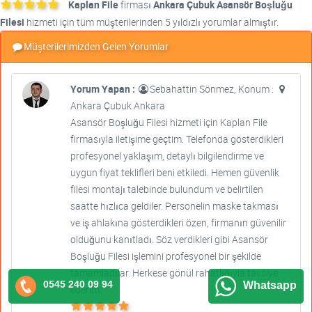
Kaplan File
firması
Ankara Çubuk Asansör Boşluğu
Filesi
hizmeti için tüm müşterilerinden 5 yıldızlı yorumlar almıştır.
Müşterilerimizden Gelen Yorumlar
Yorum Yapan :
Sebahattin Sönmez, Konum :
Ankara Çubuk Ankara
Asansör Boşluğu Filesi hizmeti için Kaplan File
firmasıyla iletişime geçtim. Telefonda gösterdikleri
profesyonel yaklaşım, detaylı bilgilendirme ve
uygun fiyat teklifleri beni etkiledi. Hemen güvenlik
filesi montajı talebinde bulundum ve belirtilen
saatte hızlıca geldiler. Personelin maske takması
ve iş ahlakına gösterdikleri özen, firmanın güvenilir
olduğunu kanıtladı. Söz verdikleri gibi Asansör
Boşluğu Filesi işlemini profesyonel bir şekilde
tamamladılar. Herkese gönül rahatlığıyla tavsiye
0545 240 09 94
Whatsapp
ederim.