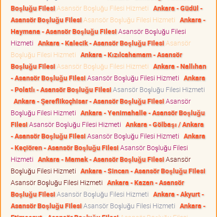
Boşluğu Filesi
Asansör Boşluğu Filesi Hizmeti
Ankara - Güdül -
Asansör Boşluğu Filesi
Asansör Boşluğu Filesi Hizmeti
Ankara -
Haymana - Asansör Boşluğu Filesi
Asansör Boşluğu Filesi
Hizmeti
Ankara - Kalecik - Asansör Boşluğu Filesi
Asansör
Boşluğu Filesi Hizmeti
Ankara - Kızılcahamam - Asansör
Boşluğu Filesi
Asansör Boşluğu Filesi Hizmeti
Ankara - Nallıhan
- Asansör Boşluğu Filesi
Asansör Boşluğu Filesi Hizmeti
Ankara
- Polatlı - Asansör Boşluğu Filesi
Asansör Boşluğu Filesi Hizmeti
Ankara - Şereflikoçhisar - Asansör Boşluğu Filesi
Asansör
Boşluğu Filesi Hizmeti
Ankara - Yenimahalle - Asansör Boşluğu
Filesi
Asansör Boşluğu Filesi Hizmeti
Ankara - Gölbaşı / Ankara
- Asansör Boşluğu Filesi
Asansör Boşluğu Filesi Hizmeti
Ankara
- Keçiören - Asansör Boşluğu Filesi
Asansör Boşluğu Filesi
Hizmeti
Ankara - Mamak - Asansör Boşluğu Filesi
Asansör
Boşluğu Filesi Hizmeti
Ankara - Sincan - Asansör Boşluğu Filesi
Asansör Boşluğu Filesi Hizmeti
Ankara - Kazan - Asansör
Boşluğu Filesi
Asansör Boşluğu Filesi Hizmeti
Ankara - Akyurt -
Asansör Boşluğu Filesi
Asansör Boşluğu Filesi Hizmeti
Ankara -