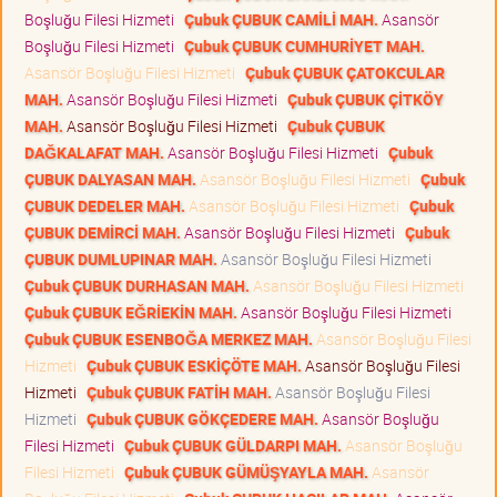
Boşluğu Filesi Hizmeti
Çubuk ÇUBUK CAMİLİ MAH.
Asansör
Boşluğu Filesi Hizmeti
Çubuk ÇUBUK CUMHURİYET MAH.
Asansör Boşluğu Filesi Hizmeti
Çubuk ÇUBUK ÇATOKCULAR
MAH.
Asansör Boşluğu Filesi Hizmeti
Çubuk ÇUBUK ÇİTKÖY
MAH.
Asansör Boşluğu Filesi Hizmeti
Çubuk ÇUBUK
DAĞKALAFAT MAH.
Asansör Boşluğu Filesi Hizmeti
Çubuk
ÇUBUK DALYASAN MAH.
Asansör Boşluğu Filesi Hizmeti
Çubuk
ÇUBUK DEDELER MAH.
Asansör Boşluğu Filesi Hizmeti
Çubuk
ÇUBUK DEMİRCİ MAH.
Asansör Boşluğu Filesi Hizmeti
Çubuk
ÇUBUK DUMLUPINAR MAH.
Asansör Boşluğu Filesi Hizmeti
Çubuk ÇUBUK DURHASAN MAH.
Asansör Boşluğu Filesi Hizmeti
Çubuk ÇUBUK EĞRİEKİN MAH.
Asansör Boşluğu Filesi Hizmeti
Çubuk ÇUBUK ESENBOĞA MERKEZ MAH.
Asansör Boşluğu Filesi
Hizmeti
Çubuk ÇUBUK ESKİÇÖTE MAH.
Asansör Boşluğu Filesi
Hizmeti
Çubuk ÇUBUK FATİH MAH.
Asansör Boşluğu Filesi
Hizmeti
Çubuk ÇUBUK GÖKÇEDERE MAH.
Asansör Boşluğu
Filesi Hizmeti
Çubuk ÇUBUK GÜLDARPI MAH.
Asansör Boşluğu
Filesi Hizmeti
Çubuk ÇUBUK GÜMÜŞYAYLA MAH.
Asansör