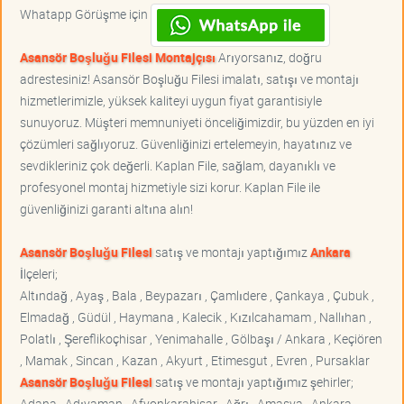
Whatapp Görüşme için
Asansör Boşluğu Filesi Montajçısı
Arıyorsanız, doğru
adrestesiniz! Asansör Boşluğu Filesi imalatı, satışı ve montajı
hizmetlerimizle, yüksek kaliteyi uygun fiyat garantisiyle
sunuyoruz. Müşteri memnuniyeti önceliğimizdir, bu yüzden en iyi
çözümleri sağlıyoruz. Güvenliğinizi ertelemeyin, hayatınız ve
sevdikleriniz çok değerli. Kaplan File, sağlam, dayanıklı ve
profesyonel montaj hizmetiyle sizi korur. Kaplan File ile
güvenliğinizi garanti altına alın!
Asansör Boşluğu Filesi
satış ve montajı yaptığımız
Ankara
İlçeleri;
Altındağ , Ayaş , Bala , Beypazarı , Çamlıdere , Çankaya , Çubuk ,
Elmadağ , Güdül , Haymana , Kalecik , Kızılcahamam , Nallıhan ,
Polatlı , Şereflikoçhisar , Yenimahalle , Gölbaşı / Ankara , Keçiören
, Mamak , Sincan , Kazan , Akyurt , Etimesgut , Evren , Pursaklar
Asansör Boşluğu Filesi
satış ve montajı yaptığımız şehirler;
Adana , Adıyaman , Afyonkarahisar , Ağrı , Amasya , Ankara ,