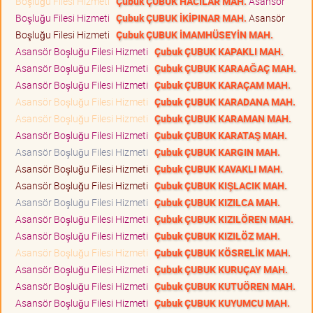
Boşluğu Filesi Hizmeti
Çubuk ÇUBUK HACILAR MAH.
Asansör
Boşluğu Filesi Hizmeti
Çubuk ÇUBUK İKİPINAR MAH.
Asansör
Boşluğu Filesi Hizmeti
Çubuk ÇUBUK İMAMHÜSEYİN MAH.
Asansör Boşluğu Filesi Hizmeti
Çubuk ÇUBUK KAPAKLI MAH.
Asansör Boşluğu Filesi Hizmeti
Çubuk ÇUBUK KARAAĞAÇ MAH.
Asansör Boşluğu Filesi Hizmeti
Çubuk ÇUBUK KARAÇAM MAH.
Asansör Boşluğu Filesi Hizmeti
Çubuk ÇUBUK KARADANA MAH.
Asansör Boşluğu Filesi Hizmeti
Çubuk ÇUBUK KARAMAN MAH.
Asansör Boşluğu Filesi Hizmeti
Çubuk ÇUBUK KARATAŞ MAH.
Asansör Boşluğu Filesi Hizmeti
Çubuk ÇUBUK KARGIN MAH.
Asansör Boşluğu Filesi Hizmeti
Çubuk ÇUBUK KAVAKLI MAH.
Asansör Boşluğu Filesi Hizmeti
Çubuk ÇUBUK KIŞLACIK MAH.
Asansör Boşluğu Filesi Hizmeti
Çubuk ÇUBUK KIZILCA MAH.
Asansör Boşluğu Filesi Hizmeti
Çubuk ÇUBUK KIZILÖREN MAH.
Asansör Boşluğu Filesi Hizmeti
Çubuk ÇUBUK KIZILÖZ MAH.
Asansör Boşluğu Filesi Hizmeti
Çubuk ÇUBUK KÖSRELİK MAH.
Asansör Boşluğu Filesi Hizmeti
Çubuk ÇUBUK KURUÇAY MAH.
Asansör Boşluğu Filesi Hizmeti
Çubuk ÇUBUK KUTUÖREN MAH.
Asansör Boşluğu Filesi Hizmeti
Çubuk ÇUBUK KUYUMCU MAH.