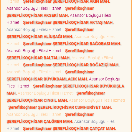
Hizmeti
Şereflikoçhisar ŞEREFLİKOÇHİSAR AKİN MAH.
Asansör Boşluğu Filesi Hizmeti
Şereflikoçhisar
ŞEREFLİKOÇHİSAR AKSEKİ MAH.
Asansör Boşluğu Filesi
Hizmeti
Şereflikoçhisar ŞEREFLİKOÇHİSAR AKTAŞ MAH.
Asansör Boşluğu Filesi Hizmeti
Şereflikoçhisar
ŞEREFLİKOÇHİSAR ALİUŞAĞI MAH.
Asansör Boşluğu Filesi
Hizmeti
Şereflikoçhisar ŞEREFLİKOÇHİSAR BAĞOBASI MAH.
Asansör Boşluğu Filesi Hizmeti
Şereflikoçhisar
ŞEREFLİKOÇHİSAR BALTALI MAH.
Asansör Boşluğu Filesi
Hizmeti
Şereflikoçhisar ŞEREFLİKOÇHİSAR BOĞAZİÇİ MAH.
Asansör Boşluğu Filesi Hizmeti
Şereflikoçhisar
ŞEREFLİKOÇHİSAR BÜYÜKDAMLACIK MAH.
Asansör Boşluğu
Filesi Hizmeti
Şereflikoçhisar ŞEREFLİKOÇHİSAR BÜYÜKKIŞLA
MAH.
Asansör Boşluğu Filesi Hizmeti
Şereflikoçhisar
ŞEREFLİKOÇHİSAR CINGIL MAH.
Asansör Boşluğu Filesi Hizmeti
Şereflikoçhisar ŞEREFLİKOÇHİSAR CUMHURİYET MAH.
Asansör Boşluğu Filesi Hizmeti
Şereflikoçhisar
ŞEREFLİKOÇHİSAR ÇALÖREN MAH.
Asansör Boşluğu Filesi
Hizmeti
Şereflikoçhisar ŞEREFLİKOÇHİSAR ÇATÇAT MAH.