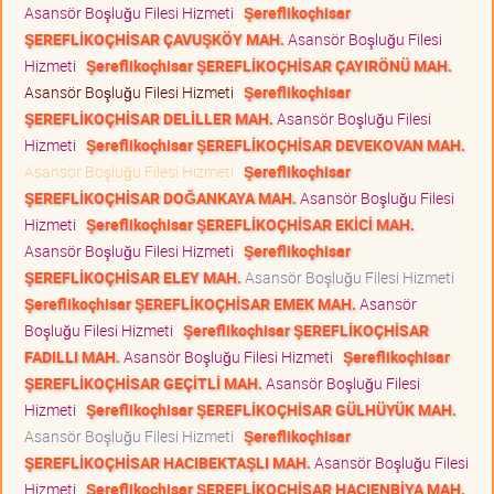
Asansör Boşluğu Filesi Hizmeti
Şereflikoçhisar
ŞEREFLİKOÇHİSAR ÇAVUŞKÖY MAH.
Asansör Boşluğu Filesi
Hizmeti
Şereflikoçhisar ŞEREFLİKOÇHİSAR ÇAYIRÖNÜ MAH.
Asansör Boşluğu Filesi Hizmeti
Şereflikoçhisar
ŞEREFLİKOÇHİSAR DELİLLER MAH.
Asansör Boşluğu Filesi
Hizmeti
Şereflikoçhisar ŞEREFLİKOÇHİSAR DEVEKOVAN MAH.
Asansör Boşluğu Filesi Hizmeti
Şereflikoçhisar
ŞEREFLİKOÇHİSAR DOĞANKAYA MAH.
Asansör Boşluğu Filesi
Hizmeti
Şereflikoçhisar ŞEREFLİKOÇHİSAR EKİCİ MAH.
Asansör Boşluğu Filesi Hizmeti
Şereflikoçhisar
ŞEREFLİKOÇHİSAR ELEY MAH.
Asansör Boşluğu Filesi Hizmeti
Şereflikoçhisar ŞEREFLİKOÇHİSAR EMEK MAH.
Asansör
Boşluğu Filesi Hizmeti
Şereflikoçhisar ŞEREFLİKOÇHİSAR
FADILLI MAH.
Asansör Boşluğu Filesi Hizmeti
Şereflikoçhisar
ŞEREFLİKOÇHİSAR GEÇİTLİ MAH.
Asansör Boşluğu Filesi
Hizmeti
Şereflikoçhisar ŞEREFLİKOÇHİSAR GÜLHÜYÜK MAH.
Asansör Boşluğu Filesi Hizmeti
Şereflikoçhisar
ŞEREFLİKOÇHİSAR HACIBEKTAŞLI MAH.
Asansör Boşluğu Filesi
Hizmeti
Şereflikoçhisar ŞEREFLİKOÇHİSAR HACIENBİYA MAH.