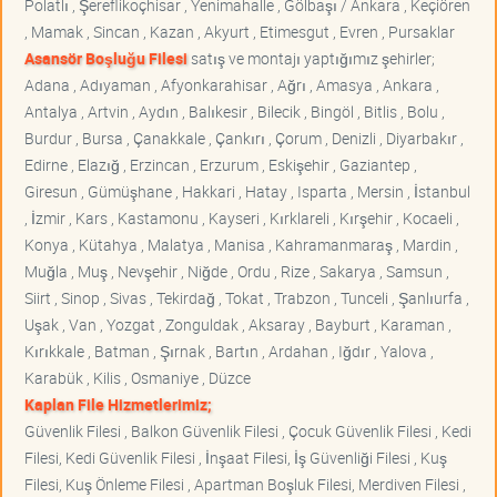
Polatlı , Şereflikoçhisar , Yenimahalle , Gölbaşı / Ankara , Keçiören
, Mamak , Sincan , Kazan , Akyurt , Etimesgut , Evren , Pursaklar
Asansör Boşluğu Filesi
satış ve montajı yaptığımız şehirler;
Adana , Adıyaman , Afyonkarahisar , Ağrı , Amasya , Ankara ,
Antalya , Artvin , Aydın , Balıkesir , Bilecik , Bingöl , Bitlis , Bolu ,
Burdur , Bursa , Çanakkale , Çankırı , Çorum , Denizli , Diyarbakır ,
Edirne , Elazığ , Erzincan , Erzurum , Eskişehir , Gaziantep ,
Giresun , Gümüşhane , Hakkari , Hatay , Isparta , Mersin , İstanbul
, İzmir , Kars , Kastamonu , Kayseri , Kırklareli , Kırşehir , Kocaeli ,
Konya , Kütahya , Malatya , Manisa , Kahramanmaraş , Mardin ,
Muğla , Muş , Nevşehir , Niğde , Ordu , Rize , Sakarya , Samsun ,
Siirt , Sinop , Sivas , Tekirdağ , Tokat , Trabzon , Tunceli , Şanlıurfa ,
Uşak , Van , Yozgat , Zonguldak , Aksaray , Bayburt , Karaman ,
Kırıkkale , Batman , Şırnak , Bartın , Ardahan , Iğdır , Yalova ,
Karabük , Kilis , Osmaniye , Düzce
Kaplan File Hizmetlerimiz;
Güvenlik Filesi , Balkon Güvenlik Filesi , Çocuk Güvenlik Filesi , Kedi
Filesi, Kedi Güvenlik Filesi , İnşaat Filesi, İş Güvenliği Filesi , Kuş
Filesi, Kuş Önleme Filesi , Apartman Boşluk Filesi, Merdiven Filesi ,