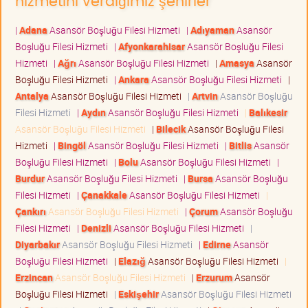
hizmetini verdiğimiz şehirler
|
Adana
Asansör Boşluğu Filesi Hizmeti
|
Adıyaman
Asansör
Boşluğu Filesi Hizmeti
|
Afyonkarahisar
Asansör Boşluğu Filesi
Hizmeti
|
Ağrı
Asansör Boşluğu Filesi Hizmeti
|
Amasya
Asansör
Boşluğu Filesi Hizmeti
|
Ankara
Asansör Boşluğu Filesi Hizmeti
|
Antalya
Asansör Boşluğu Filesi Hizmeti
|
Artvin
Asansör Boşluğu
Filesi Hizmeti
|
Aydın
Asansör Boşluğu Filesi Hizmeti
|
Balıkesir
Asansör Boşluğu Filesi Hizmeti
|
Bilecik
Asansör Boşluğu Filesi
Hizmeti
|
Bingöl
Asansör Boşluğu Filesi Hizmeti
|
Bitlis
Asansör
Boşluğu Filesi Hizmeti
|
Bolu
Asansör Boşluğu Filesi Hizmeti
|
Burdur
Asansör Boşluğu Filesi Hizmeti
|
Bursa
Asansör Boşluğu
Filesi Hizmeti
|
Çanakkale
Asansör Boşluğu Filesi Hizmeti
|
Çankırı
Asansör Boşluğu Filesi Hizmeti
|
Çorum
Asansör Boşluğu
Filesi Hizmeti
|
Denizli
Asansör Boşluğu Filesi Hizmeti
|
Diyarbakır
Asansör Boşluğu Filesi Hizmeti
|
Edirne
Asansör
Boşluğu Filesi Hizmeti
|
Elazığ
Asansör Boşluğu Filesi Hizmeti
|
Erzincan
Asansör Boşluğu Filesi Hizmeti
|
Erzurum
Asansör
Boşluğu Filesi Hizmeti
|
Eskişehir
Asansör Boşluğu Filesi Hizmeti