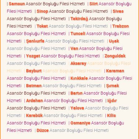
|
Samsun
Asansör Boşluğu Filesi Hizmeti
|
Siirt
Asansör Boşluğu
Filesi Hizmeti
|
Sinop
Asansör Boşluğu Filesi Hizmeti
|
Sivas
Asansör Boşluğu Filesi Hizmeti
|
Tekirdağ
Asansör Boşluğu
Filesi Hizmeti
|
Tokat
Asansör Boşluğu Filesi Hizmeti
|
Trabzon
Asansör Boşluğu Filesi Hizmeti
|
Tunceli
Asansör Boşluğu Filesi
Hizmeti
|
Şanlıurfa
Asansör Boşluğu Filesi Hizmeti
|
Uşak
Asansör Boşluğu Filesi Hizmeti
|
Van
Asansör Boşluğu Filesi
Hizmeti
|
Yozgat
Asansör Boşluğu Filesi Hizmeti
|
Zonguldak
Asansör Boşluğu Filesi Hizmeti
|
Aksaray
Asansör Boşluğu Filesi
Hizmeti
|
Bayburt
Asansör Boşluğu Filesi Hizmeti
|
Karaman
Asansör Boşluğu Filesi Hizmeti
|
Kırıkkale
Asansör Boşluğu Filesi
Hizmeti
|
Batman
Asansör Boşluğu Filesi Hizmeti
|
Şırnak
Asansör Boşluğu Filesi Hizmeti
|
Bartın
Asansör Boşluğu Filesi
Hizmeti
|
Ardahan
Asansör Boşluğu Filesi Hizmeti
|
Iğdır
Asansör Boşluğu Filesi Hizmeti
|
Yalova
Asansör Boşluğu Filesi
Hizmeti
|
Karabük
Asansör Boşluğu Filesi Hizmeti
|
Kilis
Asansör Boşluğu Filesi Hizmeti
|
Osmaniye
Asansör Boşluğu
Filesi Hizmeti
|
Düzce
Asansör Boşluğu Filesi Hizmeti