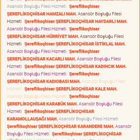
Asansör Boşluğu Filesi Hizmeti
Şereflikoçhisar
ŞEREFLİKOÇHİSAR HAMZALI MAH.
Asansör Boşluğu Filesi
Hizmeti
Şereflikoçhisar ŞEREFLİKOÇHİSAR HAYDARLI MAH.
Asansör Boşluğu Filesi Hizmeti
Şereflikoçhisar
ŞEREFLİKOÇHİSAR HÜRRİYET MAH.
Asansör Boşluğu Filesi
Hizmeti
Şereflikoçhisar ŞEREFLİKOÇHİSAR İSTİKLAL MAH.
Asansör Boşluğu Filesi Hizmeti
Şereflikoçhisar
ŞEREFLİKOÇHİSAR KACARLI MAH.
Asansör Boşluğu Filesi
Hizmeti
Şereflikoçhisar ŞEREFLİKOÇHİSAR KADINCIK MAH.
Asansör Boşluğu Filesi Hizmeti
Şereflikoçhisar
ŞEREFLİKOÇHİSAR KADIOBASI MAH.
Asansör Boşluğu Filesi
Hizmeti
Şereflikoçhisar ŞEREFLİKOÇHİSAR KALE MAH.
Asansör Boşluğu Filesi Hizmeti
Şereflikoçhisar
ŞEREFLİKOÇHİSAR KARABÜK MAH.
Asansör Boşluğu Filesi
Hizmeti
Şereflikoçhisar ŞEREFLİKOÇHİSAR
KARAMOLLAUŞAĞI MAH.
Asansör Boşluğu Filesi Hizmeti
Şereflikoçhisar ŞEREFLİKOÇHİSAR KARANDERE MAH.
Asansör
Boşluğu Filesi Hizmeti
Şereflikoçhisar ŞEREFLİKOÇHİSAR