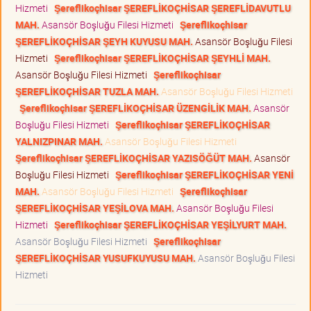
Hizmeti
Şereflikoçhisar ŞEREFLİKOÇHİSAR ŞEREFLİDAVUTLU
MAH.
Asansör Boşluğu Filesi Hizmeti
Şereflikoçhisar
ŞEREFLİKOÇHİSAR ŞEYH KUYUSU MAH.
Asansör Boşluğu Filesi
Hizmeti
Şereflikoçhisar ŞEREFLİKOÇHİSAR ŞEYHLİ MAH.
Asansör Boşluğu Filesi Hizmeti
Şereflikoçhisar
ŞEREFLİKOÇHİSAR TUZLA MAH.
Asansör Boşluğu Filesi Hizmeti
Şereflikoçhisar ŞEREFLİKOÇHİSAR ÜZENGİLİK MAH.
Asansör
Boşluğu Filesi Hizmeti
Şereflikoçhisar ŞEREFLİKOÇHİSAR
YALNIZPINAR MAH.
Asansör Boşluğu Filesi Hizmeti
Şereflikoçhisar ŞEREFLİKOÇHİSAR YAZISÖĞÜT MAH.
Asansör
Boşluğu Filesi Hizmeti
Şereflikoçhisar ŞEREFLİKOÇHİSAR YENİ
MAH.
Asansör Boşluğu Filesi Hizmeti
Şereflikoçhisar
ŞEREFLİKOÇHİSAR YEŞİLOVA MAH.
Asansör Boşluğu Filesi
Hizmeti
Şereflikoçhisar ŞEREFLİKOÇHİSAR YEŞİLYURT MAH.
Asansör Boşluğu Filesi Hizmeti
Şereflikoçhisar
ŞEREFLİKOÇHİSAR YUSUFKUYUSU MAH.
Asansör Boşluğu Filesi
Hizmeti