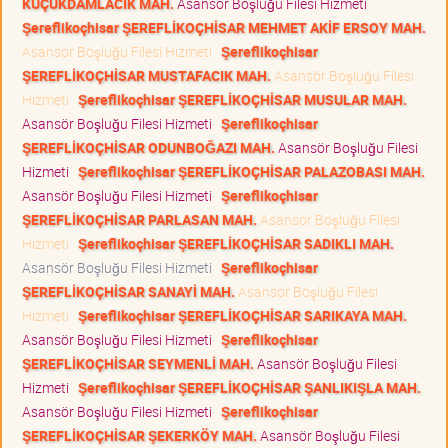
KÜÇÜKDAMLACIK MAH.
Asansör Boşluğu Filesi Hizmeti
Şereflikoçhisar ŞEREFLİKOÇHİSAR MEHMET AKİF ERSOY MAH.
Asansör Boşluğu Filesi Hizmeti
Şereflikoçhisar
ŞEREFLİKOÇHİSAR MUSTAFACIK MAH.
Asansör Boşluğu Filesi
Hizmeti
Şereflikoçhisar ŞEREFLİKOÇHİSAR MUSULAR MAH.
Asansör Boşluğu Filesi Hizmeti
Şereflikoçhisar
ŞEREFLİKOÇHİSAR ODUNBOĞAZI MAH.
Asansör Boşluğu Filesi
Hizmeti
Şereflikoçhisar ŞEREFLİKOÇHİSAR PALAZOBASI MAH.
Asansör Boşluğu Filesi Hizmeti
Şereflikoçhisar
ŞEREFLİKOÇHİSAR PARLASAN MAH.
Asansör Boşluğu Filesi
Hizmeti
Şereflikoçhisar ŞEREFLİKOÇHİSAR SADIKLI MAH.
Asansör Boşluğu Filesi Hizmeti
Şereflikoçhisar
ŞEREFLİKOÇHİSAR SANAYİ MAH.
Asansör Boşluğu Filesi
Hizmeti
Şereflikoçhisar ŞEREFLİKOÇHİSAR SARIKAYA MAH.
Asansör Boşluğu Filesi Hizmeti
Şereflikoçhisar
ŞEREFLİKOÇHİSAR SEYMENLİ MAH.
Asansör Boşluğu Filesi
Hizmeti
Şereflikoçhisar ŞEREFLİKOÇHİSAR ŞANLIKIŞLA MAH.
Asansör Boşluğu Filesi Hizmeti
Şereflikoçhisar
ŞEREFLİKOÇHİSAR ŞEKERKÖY MAH.
Asansör Boşluğu Filesi