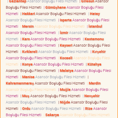
|
Gaziantep
Asansör Boşluğu Filesi Hizmeti
|
Giresun
Asansör
Boşluğu Filesi Hizmeti
|
Gümüşhane
Asansör Boşluğu Filesi
Hizmeti
|
Hakkari
Asansör Boşluğu Filesi Hizmeti
|
Hatay
Asansör Boşluğu Filesi Hizmeti
|
Isparta
Asansör Boşluğu Filesi
Hizmeti
|
Mersin
Asansör Boşluğu Filesi Hizmeti
|
İstanbul
Asansör Boşluğu Filesi Hizmeti
|
İzmir
Asansör Boşluğu Filesi
Hizmeti
|
Kars
Asansör Boşluğu Filesi Hizmeti
|
Kastamonu
Asansör Boşluğu Filesi Hizmeti
|
Kayseri
Asansör Boşluğu Filesi
Hizmeti
|
Kırklareli
Asansör Boşluğu Filesi Hizmeti
|
Kırşehir
Asansör Boşluğu Filesi Hizmeti
|
Kocaeli
Asansör Boşluğu Filesi
Hizmeti
|
Konya
Asansör Boşluğu Filesi Hizmeti
|
Kütahya
Asansör Boşluğu Filesi Hizmeti
|
Malatya
Asansör Boşluğu Filesi
Hizmeti
|
Manisa
Asansör Boşluğu Filesi Hizmeti
|
Kahramanmaraş
Asansör Boşluğu Filesi Hizmeti
|
Mardin
Asansör Boşluğu Filesi Hizmeti
|
Muğla
Asansör Boşluğu Filesi
Hizmeti
|
Muş
Asansör Boşluğu Filesi Hizmeti
|
Nevşehir
Asansör Boşluğu Filesi Hizmeti
|
Niğde
Asansör Boşluğu Filesi
Hizmeti
|
Ordu
Asansör Boşluğu Filesi Hizmeti
|
Rize
Asansör
Boşluğu Filesi Hizmeti
|
Sakarya
Asansör Boşluğu Filesi Hizmeti