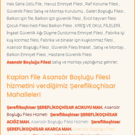
Halı Saha Üstü File , Havuz Emniyet Filesi , Raf Koruma Filesi ,
Güvenlik Filesi Satış ve Montajı Kurulumu , Galeri Boşluğu Filesi ,
Balkon için file, Balkon için güvenlik filesi , Evcil hayvan filesi
Çocuk Filesi Kedi Filesi Balkon Filesi , KREŞ VE OKUL FİLELERİ ,
İnşaat Güvenlik Ağı Düşme Durdurma Emniyet Filesi , Fabrika içi
kuş konmaz filesi, Fabrika ve binalar için kuşkonmaz filesi ,
Asansör Boşluğu Filesi , Güvenlik Filesi İmalat , Satış ve Montajı ,
Balkon Emniyet Filesi , Hastane Güvenlik Filesi
Asansör Boşluğu Filesi
satış ve montajı yaptığımız şehirler;
Kaplan File Asansör Boşluğu Filesi
hizmetini verdiğimiz Şereflikoçhisar
Mahalleleri
Şereflikoçhisar ŞEREFLİKOÇHİSAR ACIKUYU MAH.
Asansör
Boşluğu Filesi Hizmeti
Şereflikoçhisar ŞEREFLİKOÇHİSAR
ACIÖZ MAH.
Asansör Boşluğu Filesi Hizmeti
Şereflikoçhisar
ŞEREFLİKOÇHİSAR AKARCA MAH.
Asansör Boşluğu Filesi