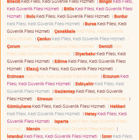
Bilecik
Kedi Filesi, Kedi Güvenlik Filesi Hizmeti
|
Bingöl
Kedi Filesi,
Kedi Güvenlik Filesi Hizmeti
|
Bitlis
Kedi Filesi, Kedi Güvenlik Filesi
Hizmeti
|
Bolu
Kedi Filesi, Kedi Güvenlik Filesi Hizmeti
|
Burdur
Kedi Filesi, Kedi Güvenlik Filesi Hizmeti
|
Bursa
Kedi Filesi, Kedi
Güvenlik Filesi Hizmeti
|
Çanakkale
Kedi Filesi, Kedi Güvenlik
Filesi Hizmeti
|
Çankırı
Kedi Filesi, Kedi Güvenlik Filesi Hizmeti
|
Çorum
Kedi Filesi, Kedi Güvenlik Filesi Hizmeti
|
Denizli
Kedi
Filesi, Kedi Güvenlik Filesi Hizmeti
|
Diyarbakır
Kedi Filesi, Kedi
Güvenlik Filesi Hizmeti
|
Edirne
Kedi Filesi, Kedi Güvenlik Filesi
Hizmeti
|
Elazığ
Kedi Filesi, Kedi Güvenlik Filesi Hizmeti
|
Erzincan
Kedi Filesi, Kedi Güvenlik Filesi Hizmeti
|
Erzurum
Kedi
Filesi, Kedi Güvenlik Filesi Hizmeti
|
Eskişehir
Kedi Filesi, Kedi
Güvenlik Filesi Hizmeti
|
Gaziantep
Kedi Filesi, Kedi Güvenlik
Filesi Hizmeti
|
Giresun
Kedi Filesi, Kedi Güvenlik Filesi Hizmeti
|
Gümüşhane
Kedi Filesi, Kedi Güvenlik Filesi Hizmeti
|
Hakkari
Kedi Filesi, Kedi Güvenlik Filesi Hizmeti
|
Hatay
Kedi Filesi, Kedi
Güvenlik Filesi Hizmeti
|
Isparta
Kedi Filesi, Kedi Güvenlik Filesi
Hizmeti
|
Mersin
Kedi Filesi, Kedi Güvenlik Filesi Hizmeti
|
İstanbul
Kedi Filesi, Kedi Güvenlik Filesi Hizmeti
|
İzmir
Kedi Filesi,