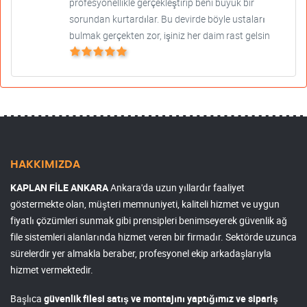
profesyonellikle gerçekleştirip beni büyük bir
sorundan kurtardılar. Bu devirde böyle ustaları
bulmak gerçekten zor, işiniz her daim rast gelsin
HAKKIMIZDA
KAPLAN FİLE ANKARA
Ankara'da uzun yıllardır faaliyet
göstermekte olan, müşteri memnuniyeti, kaliteli hizmet ve uygun
fiyatlı çözümleri sunmak gibi prensipleri benimseyerek güvenlik ağ
file sistemleri alanlarında hizmet veren bir firmadır. Sektörde uzunca
sürelerdir yer almakla beraber, profesyonel ekip arkadaşlarıyla
hizmet vermektedir.
Başlıca
güvenlik filesi satış ve montajını yaptığımız ve sipariş