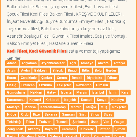
Balkon için file, Balkon için güvenlik filesi , Evcil hayvan filesi
Çocuk Filesi Kedi Filesi Balkon Filesi , KREŞ VE OKUL FİLELERİ ,
İnşaat Güvenlik Ağı Düşme Durdurma Emniyet Filesi , Fabrika içi
kuş konmaz filesi, Fabrika ve binalar için kuşkonmaz filesi ,
Asansör Boşluğu Filesi , Güvenlik Filesi İmalat , Satış ve Montajı ,
Balkon Emniyet Filesi , Hastane Güvenlik Filesi
Kedi Filesi, Kedi Güvenlik Filesi
satış ve montajı yaptığımız
şehirler;
Adana
Adıyaman
Afyonkarahisar
Ağrı
Amasya
Ankara
Antalya
Artvin
Aydın
Balıkesir
Bilecik
Bingöl
Bitlis
Bolu
Burdur
Bursa
Çanakkale
Çankırı
Çorum
Denizli
Diyarbakır
Edirne
Elazığ
Erzincan
Erzurum
Eskişehir
Gaziantep
Giresun
Gümüşhane
Hakkari
Hatay
Isparta
Mersin
İstanbul
İzmir
Kars
Kastamonu
Kayseri
Kırklareli
Kırşehir
Kocaeli
Konya
Kütahya
Malatya
Manisa
Kahramanmaraş
Mardin
Muğla
Muş
Nevşehir
Niğde
Ordu
Rize
Sakarya
Samsun
Siirt
Sinop
Sivas
Tekirdağ
Tokat
Trabzon
Tunceli
Şanlıurfa
Uşak
Van
Yozgat
Zonguldak
Aksaray
Bayburt
Karaman
Kırıkkale
Batman
Şırnak
Bartın
Ardahan
Iğdır
Yalova
Karabük
Kilis
Osmaniye
Düzce