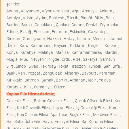
şehirler;
Adana , Adıyaman , Afyonkarahisar , Ağrı , Amasya , Ankara ,
Antalya , Artvin , Aydın , Balıkesir , Bilecik , Bingöl , Bitlis , Bolu ,
Burdur , Bursa , Çanakkale , Çankırı , Çorum , Denizli , Diyarbakır ,
Edirne , Elazığ , Erzincan , Erzurum , Eskişehir , Gaziantep ,
Giresun , Gümüşhane , Hakkari , Hatay , Isparta , Mersin , İstanbul
, İzmir , Kars , Kastamonu , Kayseri , Kırklareli , Kırşehir , Kocaeli ,
Konya , Kütahya , Malatya , Manisa , Kahramanmaraş , Mardin ,
Muğla , Muş , Nevşehir , Niğde , Ordu , Rize , Sakarya , Samsun ,
Siirt , Sinop , Sivas , Tekirdağ , Tokat , Trabzon , Tunceli , Şanlıurfa ,
Uşak , Van , Yozgat , Zonguldak , Aksaray , Bayburt , Karaman ,
Kırıkkale , Batman , Şırnak , Bartın , Ardahan , Iğdır , Yalova ,
Karabük , Kilis , Osmaniye , Düzce
Kaplan File Hizmetlerimiz;
Güvenlik Filesi , Balkon Güvenlik Filesi , Çocuk Güvenlik Filesi , Kedi
Filesi, Kedi Güvenlik Filesi , İnşaat Filesi, İş Güvenliği Filesi , Kuş
Filesi, Kuş Önleme Filesi , Apartman Boşluk Filesi, Merdiven Filesi ,
Halı Saha Üstü File , Havuz Emniyet Filesi , Raf Koruma Filesi ,
Güvenlik Filesi Satış ve Montajı Kurulumu , Galeri Boşluğu Filesi ,