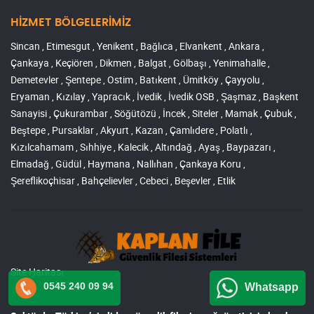
HİZMET BÖLGELERİMİZ
Sincan , Etimesgut , Yenikent , Bağlıca , Elvankent , Ankara ,
Çankaya , Keçiören , Dikmen , Balgat , Gölbaşı , Yenimahalle ,
Demetevler , Şentepe , Ostim , Batıkent , Ümitköy , Çayyolu ,
Eryaman , Kızılay , Yapracık , İvedik , İvedik OSB , Şaşmaz , Başkent
Sanayisi , Çukurambar , Söğütözü , İncek , Siteler , Mamak , Çubuk ,
Beştepe , Pursaklar , Akyurt , Kazan , Çamlıdere , Polatlı ,
Kızılcahamam , Sıhhiye , Kalecik , Altındağ , Ayaş , Baypazarı ,
Elmadağ , Güdül , Haymana , Nallıhan , Çankaya Koru ,
Şereflikoçhisar , Bahçelievler , Cebeci , Beşevler , Etlik
Site Haritası
0545 240 09 94
Whatsapp