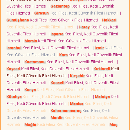
Güvenlik Filesi Hizmeti
|
Gaziantep
Kedi Filesi, Kedi Güvenlik
Filesi Hizmeti
|
Giresun
Kedi Filesi, Kedi Güvenlik Filesi Hizmeti
|
Gümüşhane
Kedi Filesi, Kedi Güvenlik Filesi Hizmeti
|
Hakkari
Kedi Filesi, Kedi Güvenlik Filesi Hizmeti
|
Hatay
Kedi Filesi, Kedi
Güvenlik Filesi Hizmeti
|
Isparta
Kedi Filesi, Kedi Güvenlik Filesi
Hizmeti
|
Mersin
Kedi Filesi, Kedi Güvenlik Filesi Hizmeti
|
İstanbul
Kedi Filesi, Kedi Güvenlik Filesi Hizmeti
|
İzmir
Kedi Filesi,
Kedi Güvenlik Filesi Hizmeti
|
Kars
Kedi Filesi, Kedi Güvenlik Filesi
Hizmeti
|
Kastamonu
Kedi Filesi, Kedi Güvenlik Filesi Hizmeti
|
Kayseri
Kedi Filesi, Kedi Güvenlik Filesi Hizmeti
|
Kırklareli
Kedi
Filesi, Kedi Güvenlik Filesi Hizmeti
|
Kırşehir
Kedi Filesi, Kedi
Güvenlik Filesi Hizmeti
|
Kocaeli
Kedi Filesi, Kedi Güvenlik Filesi
Hizmeti
|
Konya
Kedi Filesi, Kedi Güvenlik Filesi Hizmeti
|
Kütahya
Kedi Filesi, Kedi Güvenlik Filesi Hizmeti
|
Malatya
Kedi
Filesi, Kedi Güvenlik Filesi Hizmeti
|
Manisa
Kedi Filesi, Kedi
Güvenlik Filesi Hizmeti
|
Kahramanmaraş
Kedi Filesi, Kedi
Güvenlik Filesi Hizmeti
|
Mardin
Kedi Filesi, Kedi Güvenlik Filesi
Hizmeti
|
Muğla
Kedi Filesi, Kedi Güvenlik Filesi Hizmeti
|
Muş