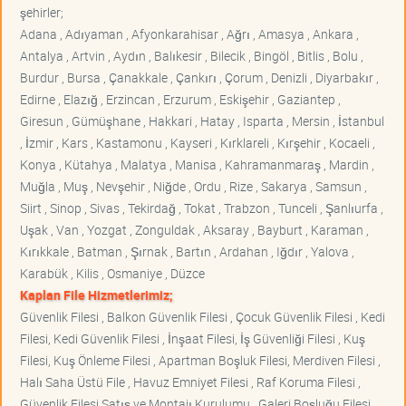
şehirler;
Adana , Adıyaman , Afyonkarahisar , Ağrı , Amasya , Ankara ,
Antalya , Artvin , Aydın , Balıkesir , Bilecik , Bingöl , Bitlis , Bolu ,
Burdur , Bursa , Çanakkale , Çankırı , Çorum , Denizli , Diyarbakır ,
Edirne , Elazığ , Erzincan , Erzurum , Eskişehir , Gaziantep ,
Giresun , Gümüşhane , Hakkari , Hatay , Isparta , Mersin , İstanbul
, İzmir , Kars , Kastamonu , Kayseri , Kırklareli , Kırşehir , Kocaeli ,
Konya , Kütahya , Malatya , Manisa , Kahramanmaraş , Mardin ,
Muğla , Muş , Nevşehir , Niğde , Ordu , Rize , Sakarya , Samsun ,
Siirt , Sinop , Sivas , Tekirdağ , Tokat , Trabzon , Tunceli , Şanlıurfa ,
Uşak , Van , Yozgat , Zonguldak , Aksaray , Bayburt , Karaman ,
Kırıkkale , Batman , Şırnak , Bartın , Ardahan , Iğdır , Yalova ,
Karabük , Kilis , Osmaniye , Düzce
Kaplan File Hizmetlerimiz;
Güvenlik Filesi , Balkon Güvenlik Filesi , Çocuk Güvenlik Filesi , Kedi
Filesi, Kedi Güvenlik Filesi , İnşaat Filesi, İş Güvenliği Filesi , Kuş
Filesi, Kuş Önleme Filesi , Apartman Boşluk Filesi, Merdiven Filesi ,
Halı Saha Üstü File , Havuz Emniyet Filesi , Raf Koruma Filesi ,
Güvenlik Filesi Satış ve Montajı Kurulumu , Galeri Boşluğu Filesi ,