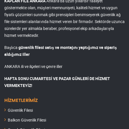
KAPLAN FİLE ANKARA
Ankara'da uzun yıllardır faaliyet
göstermekte olan, müşteri memnuniyeti, kaliteli hizmet ve uygun
fiyatlı çözümleri sunmak gibi prensipleri benimseyerek güvenlik ağ
file sistemleri alanlarında hizmet veren bir firmadır. Sektörde uzunca
sürelerdir yer almakla beraber, profesyonel ekip arkadaşlarıyla
hizmet vermektedir.
Başlıca
güvenlik filesi satış ve montajını yaptığımız ve sipariş
aldığımız iller
ANKARA ili ve ilçeleri ve çevre iller
HAFTA SONU CUMARTESİ VE PAZAR GÜNLERİ DE HİZMET
VERMEKTEYİZ!
HİZMETLERİMİZ
Güvenlik Filesi
Balkon Güvenlik Filesi