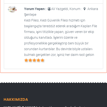
Yorum Yapan :
Ali Yazgeldi, Konum :
Ankara
Şentepe
Kedi Filesi, Kedi Güvenlik Filesi hizmeti için
başlangıçta tereddüt ederek aradığım Kaplan File
firması, işini titizlikle yapan, güven veren bir ekip
olduğunu kanıtladı. İşlerini özenle ve
profesyonellikle gerçekleştirip beni büyük bir
sorundan kurtardılar. Bu devirde böyle ustaları
bulmak gerçekten zor, işiniz her daim rast gelsin
HAKKIMIZDA