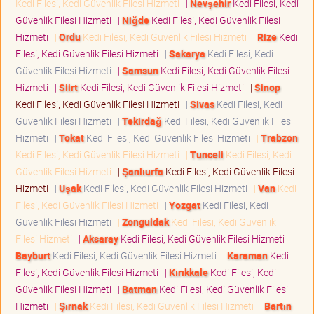
Kedi Filesi, Kedi Güvenlik Filesi Hizmeti
|
Nevşehir
Kedi Filesi, Kedi
Güvenlik Filesi Hizmeti
|
Niğde
Kedi Filesi, Kedi Güvenlik Filesi
Hizmeti
|
Ordu
Kedi Filesi, Kedi Güvenlik Filesi Hizmeti
|
Rize
Kedi
Filesi, Kedi Güvenlik Filesi Hizmeti
|
Sakarya
Kedi Filesi, Kedi
Güvenlik Filesi Hizmeti
|
Samsun
Kedi Filesi, Kedi Güvenlik Filesi
Hizmeti
|
Siirt
Kedi Filesi, Kedi Güvenlik Filesi Hizmeti
|
Sinop
Kedi Filesi, Kedi Güvenlik Filesi Hizmeti
|
Sivas
Kedi Filesi, Kedi
Güvenlik Filesi Hizmeti
|
Tekirdağ
Kedi Filesi, Kedi Güvenlik Filesi
Hizmeti
|
Tokat
Kedi Filesi, Kedi Güvenlik Filesi Hizmeti
|
Trabzon
Kedi Filesi, Kedi Güvenlik Filesi Hizmeti
|
Tunceli
Kedi Filesi, Kedi
Güvenlik Filesi Hizmeti
|
Şanlıurfa
Kedi Filesi, Kedi Güvenlik Filesi
Hizmeti
|
Uşak
Kedi Filesi, Kedi Güvenlik Filesi Hizmeti
|
Van
Kedi
Filesi, Kedi Güvenlik Filesi Hizmeti
|
Yozgat
Kedi Filesi, Kedi
Güvenlik Filesi Hizmeti
|
Zonguldak
Kedi Filesi, Kedi Güvenlik
Filesi Hizmeti
|
Aksaray
Kedi Filesi, Kedi Güvenlik Filesi Hizmeti
|
Bayburt
Kedi Filesi, Kedi Güvenlik Filesi Hizmeti
|
Karaman
Kedi
Filesi, Kedi Güvenlik Filesi Hizmeti
|
Kırıkkale
Kedi Filesi, Kedi
Güvenlik Filesi Hizmeti
|
Batman
Kedi Filesi, Kedi Güvenlik Filesi
Hizmeti
|
Şırnak
Kedi Filesi, Kedi Güvenlik Filesi Hizmeti
|
Bartın