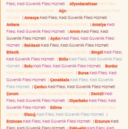
Filesi, Kedi Güvenlik Filesi Hizmeti
|
Afyonkarahisar
Kedi Filesi,
Kedi Güvenlik Filesi Hizmeti
|
Ağrı
Kedi Filesi, Kedi Güvenlik Filesi
Hizmeti
|
Amasya
Kedi Filesi, Kedi Güvenlik Filesi Hizmeti
|
Ankara
Kedi Filesi, Kedi Güvenlik Filesi Hizmeti
|
Antalya
Kedi
Filesi, Kedi Güvenlik Filesi Hizmeti
|
Artvin
Kedi Filesi, Kedi
Güvenlik Filesi Hizmeti
|
Aydın
Kedi Filesi, Kedi Güvenlik Filesi
Hizmeti
|
Balıkesir
Kedi Filesi, Kedi Güvenlik Filesi Hizmeti
|
Bilecik
Kedi Filesi, Kedi Güvenlik Filesi Hizmeti
|
Bingöl
Kedi Filesi,
Kedi Güvenlik Filesi Hizmeti
|
Bitlis
Kedi Filesi, Kedi Güvenlik Filesi
Hizmeti
|
Bolu
Kedi Filesi, Kedi Güvenlik Filesi Hizmeti
|
Burdur
Kedi Filesi, Kedi Güvenlik Filesi Hizmeti
|
Bursa
Kedi Filesi, Kedi
Güvenlik Filesi Hizmeti
|
Çanakkale
Kedi Filesi, Kedi Güvenlik
Filesi Hizmeti
|
Çankırı
Kedi Filesi, Kedi Güvenlik Filesi Hizmeti
|
Çorum
Kedi Filesi, Kedi Güvenlik Filesi Hizmeti
|
Denizli
Kedi
Filesi, Kedi Güvenlik Filesi Hizmeti
|
Diyarbakır
Kedi Filesi, Kedi
Güvenlik Filesi Hizmeti
|
Edirne
Kedi Filesi, Kedi Güvenlik Filesi
Hizmeti
|
Elazığ
Kedi Filesi, Kedi Güvenlik Filesi Hizmeti
|
Erzincan
Kedi Filesi, Kedi Güvenlik Filesi Hizmeti
|
Erzurum
Kedi
Filesi, Kedi Güvenlik Filesi Hizmeti
|
Eskişehir
Kedi Filesi, Kedi