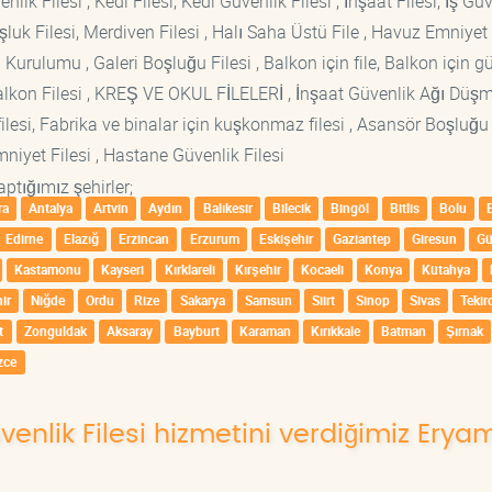
lik Filesi , Kedi Filesi, Kedi Güvenlik Filesi , İnşaat Filesi, İş Gü
luk Filesi, Merdiven Filesi , Halı Saha Üstü File , Havuz Emniyet F
 Kurulumu , Galeri Boşluğu Filesi , Balkon için file, Balkon için g
si Balkon Filesi , KREŞ VE OKUL FİLELERİ , İnşaat Güvenlik Ağı Düş
lesi, Fabrika ve binalar için kuşkonmaz filesi , Asansör Boşluğu F
mniyet Filesi , Hastane Güvenlik Filesi
ptığımız şehirler;
ra
Antalya
Artvin
Aydın
Balıkesir
Bilecik
Bingöl
Bitlis
Bolu
Edirne
Elazığ
Erzincan
Erzurum
Eskişehir
Gaziantep
Giresun
G
Kastamonu
Kayseri
Kırklareli
Kırşehir
Kocaeli
Konya
Kütahya
ir
Niğde
Ordu
Rize
Sakarya
Samsun
Siirt
Sinop
Sivas
Tekir
t
Zonguldak
Aksaray
Bayburt
Karaman
Kırıkkale
Batman
Şırnak
zce
üvenlik Filesi hizmetini verdiğimiz Ery