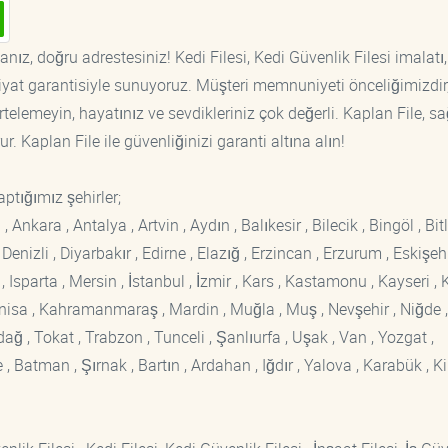
nız, doğru adrestesiniz! Kedi Filesi, Kedi Güvenlik Filesi imalatı,
fiyat garantisiyle sunuyoruz. Müşteri memnuniyeti önceliğimizdir
rtelemeyin, hayatınız ve sevdikleriniz çok değerli. Kaplan File, s
. Kaplan File ile güvenliğinizi garanti altına alın!
ptığımız şehirler;
kara , Antalya , Artvin , Aydın , Balıkesir , Bilecik , Bingöl , Bitli
enizli , Diyarbakır , Edirne , Elazığ , Erzincan , Erzurum , Eskişehi
sparta , Mersin , İstanbul , İzmir , Kars , Kastamonu , Kayseri , K
Manisa , Kahramanmaraş , Mardin , Muğla , Muş , Nevşehir , Niğde ,
rdağ , Tokat , Trabzon , Tunceli , Şanlıurfa , Uşak , Van , Yozgat ,
 Batman , Şırnak , Bartın , Ardahan , Iğdır , Yalova , Karabük , Kil