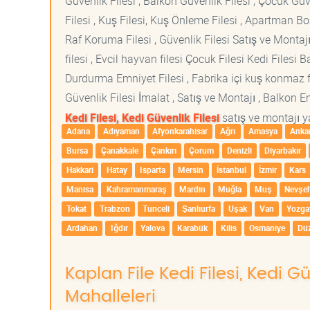
Güvenlik Filesi , Balkon Güvenlik Filesi , Çocuk Güven
Filesi , Kuş Filesi, Kuş Önleme Filesi , Apartman Boş
Raf Koruma Filesi , Güvenlik Filesi Satış ve Montajı
filesi , Evcil hayvan filesi Çocuk Filesi Kedi File
Durdurma Emniyet Filesi , Fabrika içi kuş konmaz fi
Güvenlik Filesi İmalat , Satış ve Montajı , Balkon E
Kedi Filesi, Kedi Güvenlik Filesi
satış ve montajı ya
Adana
Adıyaman
Afyonkarahisar
Ağrı
Amasya
Anka
Bursa
Çanakkale
Çankırı
Çorum
Denizli
Diyarbakır
Hakkari
Hatay
Isparta
Mersin
İstanbul
İzmir
Kars
Manisa
Kahramanmaraş
Mardin
Muğla
Muş
Nevşeh
Tokat
Trabzon
Tunceli
Şanlıurfa
Uşak
Van
Yozga
Ardahan
Iğdır
Yalova
Karabük
Kilis
Osmaniye
Dü
Kaplan File Kedi Filesi, Kedi G
Mahalleleri