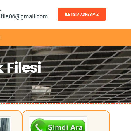
 :
İLETİŞİM ADRESİMİZ
nfile06@gmail.com
M
 Filesi