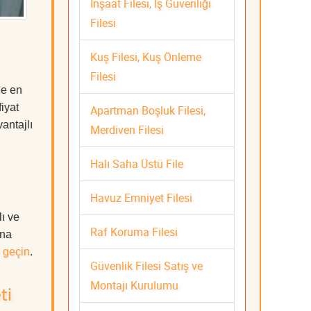
İnşaat Filesi, İş Güvenliği
Filesi
Kuş Filesi, Kuş Önleme
Filesi
de en
iyat
Apartman Boşluk Filesi,
antajlı
Merdiven Filesi
Halı Saha Üstü File
Havuz Emniyet Filesi
ı ve
Raf Koruma Filesi
ına
 geçin
.
Güvenlik Filesi Satış ve
Montajı Kurulumu
ti