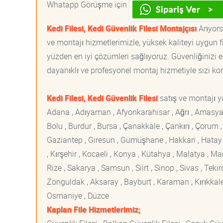
Whatapp Görüşme için
Kedi Filesi, Kedi Güvenlik Filesi Montajçısı
Arıyorsa
ve montajı hizmetlerimizle, yüksek kaliteyi uygun 
yüzden en iyi çözümleri sağlıyoruz. Güvenliğinizi e
dayanıklı ve profesyonel montaj hizmetiyle sizi korur
Kedi Filesi, Kedi Güvenlik Filesi
satış ve montajı ya
Adana , Adıyaman , Afyonkarahisar , Ağrı , Amasya , An
Bolu , Burdur , Bursa , Çanakkale , Çankırı , Çorum , D
Gaziantep , Giresun , Gümüşhane , Hakkari , Hatay , I
, Kırşehir , Kocaeli , Konya , Kütahya , Malatya , 
Rize , Sakarya , Samsun , Siirt , Sinop , Sivas , Teki
Zonguldak , Aksaray , Bayburt , Karaman , Kırıkkale ,
Osmaniye , Düzce
Kaplan File Hizmetlerimiz;