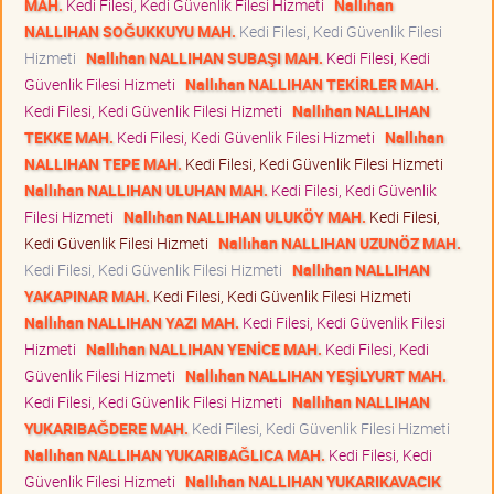
MAH.
Kedi Filesi, Kedi Güvenlik Filesi Hizmeti
Nallıhan
NALLIHAN SOĞUKKUYU MAH.
Kedi Filesi, Kedi Güvenlik Filesi
Hizmeti
Nallıhan NALLIHAN SUBAŞI MAH.
Kedi Filesi, Kedi
Güvenlik Filesi Hizmeti
Nallıhan NALLIHAN TEKİRLER MAH.
Kedi Filesi, Kedi Güvenlik Filesi Hizmeti
Nallıhan NALLIHAN
TEKKE MAH.
Kedi Filesi, Kedi Güvenlik Filesi Hizmeti
Nallıhan
NALLIHAN TEPE MAH.
Kedi Filesi, Kedi Güvenlik Filesi Hizmeti
Nallıhan NALLIHAN ULUHAN MAH.
Kedi Filesi, Kedi Güvenlik
Filesi Hizmeti
Nallıhan NALLIHAN ULUKÖY MAH.
Kedi Filesi,
Kedi Güvenlik Filesi Hizmeti
Nallıhan NALLIHAN UZUNÖZ MAH.
Kedi Filesi, Kedi Güvenlik Filesi Hizmeti
Nallıhan NALLIHAN
YAKAPINAR MAH.
Kedi Filesi, Kedi Güvenlik Filesi Hizmeti
Nallıhan NALLIHAN YAZI MAH.
Kedi Filesi, Kedi Güvenlik Filesi
Hizmeti
Nallıhan NALLIHAN YENİCE MAH.
Kedi Filesi, Kedi
Güvenlik Filesi Hizmeti
Nallıhan NALLIHAN YEŞİLYURT MAH.
Kedi Filesi, Kedi Güvenlik Filesi Hizmeti
Nallıhan NALLIHAN
YUKARIBAĞDERE MAH.
Kedi Filesi, Kedi Güvenlik Filesi Hizmeti
Nallıhan NALLIHAN YUKARIBAĞLICA MAH.
Kedi Filesi, Kedi
Güvenlik Filesi Hizmeti
Nallıhan NALLIHAN YUKARIKAVACIK