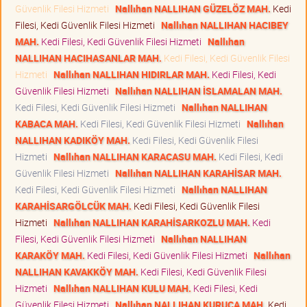
Güvenlik Filesi Hizmeti
Nallıhan NALLIHAN GÜZELÖZ MAH.
Kedi
Filesi, Kedi Güvenlik Filesi Hizmeti
Nallıhan NALLIHAN HACIBEY
MAH.
Kedi Filesi, Kedi Güvenlik Filesi Hizmeti
Nallıhan
NALLIHAN HACIHASANLAR MAH.
Kedi Filesi, Kedi Güvenlik Filesi
Hizmeti
Nallıhan NALLIHAN HIDIRLAR MAH.
Kedi Filesi, Kedi
Güvenlik Filesi Hizmeti
Nallıhan NALLIHAN İSLAMALAN MAH.
Kedi Filesi, Kedi Güvenlik Filesi Hizmeti
Nallıhan NALLIHAN
KABACA MAH.
Kedi Filesi, Kedi Güvenlik Filesi Hizmeti
Nallıhan
NALLIHAN KADIKÖY MAH.
Kedi Filesi, Kedi Güvenlik Filesi
Hizmeti
Nallıhan NALLIHAN KARACASU MAH.
Kedi Filesi, Kedi
Güvenlik Filesi Hizmeti
Nallıhan NALLIHAN KARAHİSAR MAH.
Kedi Filesi, Kedi Güvenlik Filesi Hizmeti
Nallıhan NALLIHAN
KARAHİSARGÖLCÜK MAH.
Kedi Filesi, Kedi Güvenlik Filesi
Hizmeti
Nallıhan NALLIHAN KARAHİSARKOZLU MAH.
Kedi
Filesi, Kedi Güvenlik Filesi Hizmeti
Nallıhan NALLIHAN
KARAKÖY MAH.
Kedi Filesi, Kedi Güvenlik Filesi Hizmeti
Nallıhan
NALLIHAN KAVAKKÖY MAH.
Kedi Filesi, Kedi Güvenlik Filesi
Hizmeti
Nallıhan NALLIHAN KULU MAH.
Kedi Filesi, Kedi
Güvenlik Filesi Hizmeti
Nallıhan NALLIHAN KURUCA MAH.
Kedi