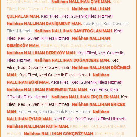
Güvenlik Filesi Hizmeti
Nallıhan NALLIHAN ÇİVE MAH.
Kedi
Filesi, Kedi Güvenlik Filesi Hizmeti
Nallıhan NALLIHAN
ÇULHALAR MAH.
Kedi Filesi, Kedi Güvenlik Filesi Hizmeti
Nallıhan NALLIHAN DANİŞMENT MAH.
Kedi Filesi, Kedi Güvenlik
Filesi Hizmeti
Nallıhan NALLIHAN DAVUTOĞLAN MAH.
Kedi
Filesi, Kedi Güvenlik Filesi Hizmeti
Nallıhan NALLIHAN
DEMİRKÖY MAH.
Kedi Filesi, Kedi Güvenlik Filesi Hizmeti
Nallıhan NALLIHAN DEREKÖY MAH.
Kedi Filesi, Kedi Güvenlik
Filesi Hizmeti
Nallıhan NALLIHAN DOĞANDERE MAH.
Kedi
Filesi, Kedi Güvenlik Filesi Hizmeti
Nallıhan NALLIHAN DÖĞMECİ
MAH.
Kedi Filesi, Kedi Güvenlik Filesi Hizmeti
Nallıhan
NALLIHAN EĞRİ MAH.
Kedi Filesi, Kedi Güvenlik Filesi Hizmeti
Nallıhan NALLIHAN EMREMSULTAN MAH.
Kedi Filesi, Kedi
Güvenlik Filesi Hizmeti
Nallıhan NALLIHAN EPÇELER MAH.
Kedi
Filesi, Kedi Güvenlik Filesi Hizmeti
Nallıhan NALLIHAN ERİCEK
MAH.
Kedi Filesi, Kedi Güvenlik Filesi Hizmeti
Nallıhan
NALLIHAN EYMİR MAH.
Kedi Filesi, Kedi Güvenlik Filesi Hizmeti
Nallıhan NALLIHAN FATİH MAH.
Kedi Filesi, Kedi Güvenlik Filesi
Hizmeti
Nallıhan NALLIHAN GÖKÇEÖZ MAH.
Kedi Filesi, Kedi