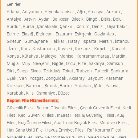
şehirler;
Adana , Adıyaman , Afyonkarahisar , Ağrı , Amasya , Ankara ,
Antalya , Artvin , Aydın , Balıkesir , Bilecik , Bingöl , Bitlis , Bolu ,
Burdur , Bursa , Çanakkale , Çankırı , Çorum , Denizli , Diyarbakır ,
Edirne , Elazığ , Erzincan , Erzurum , Eskişehir , Gaziantep ,
Giresun , Gümüşhane , Hakkari , Hatay , Isparta , Mersin , İstanbul
, İzmir , Kars , Kastamonu , Kayseri , Kırklareli , Kırşehir , Kocaeli ,
Konya , Kütahya , Malatya , Manisa , Kahramanmaraş , Mardin ,
Muğla , Muş , Nevşehir , Niğde , Ordu , Rize , Sakarya , Samsun ,
Siirt , Sinop , Sivas , Tekirdağ , Tokat , Trabzon , Tunceli , Şanlıurfa ,
Uşak , Van , Yozgat , Zonguldak , Aksaray , Bayburt , Karaman ,
Kırıkkale , Batman , Şırnak , Bartın , Ardahan , Iğdır , Yalova ,
Karabük , Kilis , Osmaniye , Düzce
Kaplan File Hizmetlerimiz;
Güvenlik Filesi , Balkon Güvenlik Filesi , Çocuk Güvenlik Filesi , Kedi
Filesi, Kedi Güvenlik Filesi , İnşaat Filesi, İş Güvenliği Filesi , Kuş
Filesi, Kuş Önleme Filesi , Apartman Boşluk Filesi, Merdiven Filesi ,
Halı Saha Üstü File , Havuz Emniyet Filesi , Raf Koruma Filesi ,
Güvenlik Filesi Satış ve Montajı Kurulumu , Galeri Boşluğu Filesi ,