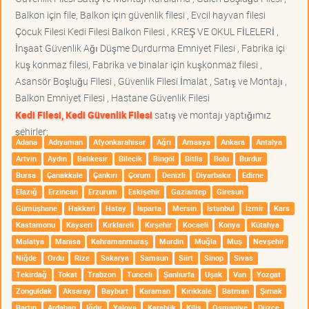
Balkon için file, Balkon için güvenlik filesi , Evcil hayvan filesi
Çocuk Filesi Kedi Filesi Balkon Filesi , KREŞ VE OKUL FİLELERİ ,
İnşaat Güvenlik Ağı Düşme Durdurma Emniyet Filesi , Fabrika içi
kuş konmaz filesi, Fabrika ve binalar için kuşkonmaz filesi ,
Asansör Boşluğu Filesi , Güvenlik Filesi İmalat , Satış ve Montajı ,
Balkon Emniyet Filesi , Hastane Güvenlik Filesi
Kedi Filesi, Kedi Güvenlik Filesi
satış ve montajı yaptığımız
şehirler;
Adana
Adıyaman
Afyonkarahisar
Ağrı
Amasya
Ankara
Antalya
Artvin
Aydın
Balıkesir
Bilecik
Bingöl
Bitlis
Bolu
Burdur
Bursa
Çanakkale
Çankırı
Çorum
Denizli
Diyarbakır
Edirne
Elazığ
Erzincan
Erzurum
Eskişehir
Gaziantep
Giresun
Gümüşhane
Hakkari
Hatay
Isparta
Mersin
İstanbul
İzmir
Kars
Kastamonu
Kayseri
Kırklareli
Kırşehir
Kocaeli
Konya
Kütahya
Malatya
Manisa
Kahramanmaraş
Mardin
Muğla
Muş
Nevşehir
Niğde
Ordu
Rize
Sakarya
Samsun
Siirt
Sinop
Sivas
Tekirdağ
Tokat
Trabzon
Tunceli
Şanlıurfa
Uşak
Van
Yozgat
Zonguldak
Aksaray
Bayburt
Karaman
Kırıkkale
Batman
Şırnak
Bartın
Ardahan
Iğdır
Yalova
Karabük
Kilis
Osmaniye
Düzce