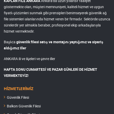
KAPLAN FİLE ANKARA
Ankara'da uzun yıllardır faaliyet
göstermekte olan, müşteri memnuniyeti, kaliteli hizmet ve uygun
fiyatlı çözümleri sunmak gibi prensipleri benimseyerek güvenlik ağ
file sistemleri alanlarında hizmet veren bir firmadır. Sektörde uzunca
sürelerdir yer almakla beraber, profesyonel ekip arkadaşlarıyla
hizmet vermektedir.
Başlıca
güvenlik filesi satış ve montajını yaptığımız ve sipariş
aldığımız iller
ANKARA ili ve ilçeleri ve çevre iller
HAFTA SONU CUMARTESİ VE PAZAR GÜNLERİ DE HİZMET
VERMEKTEYİZ!
HİZMETLERİMİZ
Güvenlik Filesi
Balkon Güvenlik Filesi