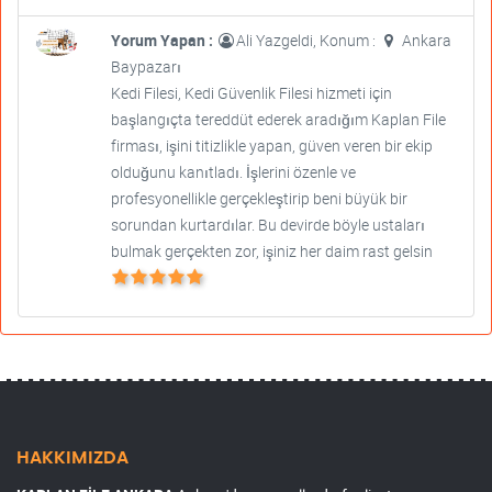
Yorum Yapan :
Ali Yazgeldi, Konum :
Ankara
Baypazarı
Kedi Filesi, Kedi Güvenlik Filesi hizmeti için
başlangıçta tereddüt ederek aradığım Kaplan File
firması, işini titizlikle yapan, güven veren bir ekip
olduğunu kanıtladı. İşlerini özenle ve
profesyonellikle gerçekleştirip beni büyük bir
sorundan kurtardılar. Bu devirde böyle ustaları
bulmak gerçekten zor, işiniz her daim rast gelsin
HAKKIMIZDA