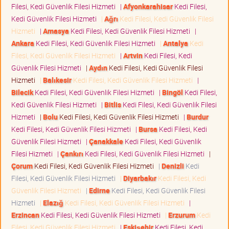
Filesi, Kedi Güvenlik Filesi Hizmeti
|
Afyonkarahisar
Kedi Filesi,
Kedi Güvenlik Filesi Hizmeti
|
Ağrı
Kedi Filesi, Kedi Güvenlik Filesi
Hizmeti
|
Amasya
Kedi Filesi, Kedi Güvenlik Filesi Hizmeti
|
Ankara
Kedi Filesi, Kedi Güvenlik Filesi Hizmeti
|
Antalya
Kedi
Filesi, Kedi Güvenlik Filesi Hizmeti
|
Artvin
Kedi Filesi, Kedi
Güvenlik Filesi Hizmeti
|
Aydın
Kedi Filesi, Kedi Güvenlik Filesi
Hizmeti
|
Balıkesir
Kedi Filesi, Kedi Güvenlik Filesi Hizmeti
|
Bilecik
Kedi Filesi, Kedi Güvenlik Filesi Hizmeti
|
Bingöl
Kedi Filesi,
Kedi Güvenlik Filesi Hizmeti
|
Bitlis
Kedi Filesi, Kedi Güvenlik Filesi
Hizmeti
|
Bolu
Kedi Filesi, Kedi Güvenlik Filesi Hizmeti
|
Burdur
Kedi Filesi, Kedi Güvenlik Filesi Hizmeti
|
Bursa
Kedi Filesi, Kedi
Güvenlik Filesi Hizmeti
|
Çanakkale
Kedi Filesi, Kedi Güvenlik
Filesi Hizmeti
|
Çankırı
Kedi Filesi, Kedi Güvenlik Filesi Hizmeti
|
Çorum
Kedi Filesi, Kedi Güvenlik Filesi Hizmeti
|
Denizli
Kedi
Filesi, Kedi Güvenlik Filesi Hizmeti
|
Diyarbakır
Kedi Filesi, Kedi
Güvenlik Filesi Hizmeti
|
Edirne
Kedi Filesi, Kedi Güvenlik Filesi
Hizmeti
|
Elazığ
Kedi Filesi, Kedi Güvenlik Filesi Hizmeti
|
Erzincan
Kedi Filesi, Kedi Güvenlik Filesi Hizmeti
|
Erzurum
Kedi
Filesi, Kedi Güvenlik Filesi Hizmeti
|
Eskişehir
Kedi Filesi, Kedi