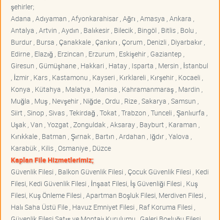
şehirler;
Adana , Adıyaman , Afyonkarahisar , Ağrı , Amasya , Ankara ,
Antalya , Artvin , Aydın , Balıkesir , Bilecik , Bingöl , Bitlis , Bolu ,
Burdur , Bursa , Çanakkale , Çankırı , Çorum , Denizli , Diyarbakır ,
Edirne , Elazığ , Erzincan , Erzurum , Eskişehir , Gaziantep ,
Giresun , Gümüşhane , Hakkari , Hatay , Isparta , Mersin , İstanbul
, İzmir , Kars , Kastamonu , Kayseri , Kırklareli , Kırşehir , Kocaeli ,
Konya , Kütahya , Malatya , Manisa , Kahramanmaraş , Mardin ,
Muğla , Muş , Nevşehir , Niğde , Ordu , Rize , Sakarya , Samsun ,
Siirt , Sinop , Sivas , Tekirdağ , Tokat , Trabzon , Tunceli , Şanlıurfa ,
Uşak , Van , Yozgat , Zonguldak , Aksaray , Bayburt , Karaman ,
Kırıkkale , Batman , Şırnak , Bartın , Ardahan , Iğdır , Yalova ,
Karabük , Kilis , Osmaniye , Düzce
Kaplan File Hizmetlerimiz;
Güvenlik Filesi , Balkon Güvenlik Filesi , Çocuk Güvenlik Filesi , Kedi
Filesi, Kedi Güvenlik Filesi , İnşaat Filesi, İş Güvenliği Filesi , Kuş
Filesi, Kuş Önleme Filesi , Apartman Boşluk Filesi, Merdiven Filesi ,
Halı Saha Üstü File , Havuz Emniyet Filesi , Raf Koruma Filesi ,
Güvenlik Filesi Satış ve Montajı Kurulumu , Galeri Boşluğu Filesi ,