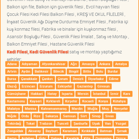
Balkon için file, Balkon için güvenlik filesi , Evcil hayvan filesi
Çocuk Filesi Kedi Filesi Balkon Filesi , KREŞ VE OKUL FİLELERİ ,
İnşaat Güvenlik Ağı Düşme Durdurma Emniyet Filesi , Fabrika içi
kuş konmaz filesi, Fabrika ve binalar için kuşkonmaz filesi ,
Asansör Boşluğu Filesi , Güvenlik Filesi İmalat , Satış ve Montajı ,
Balkon Emniyet Filesi , Hastane Güvenlik Filesi
Kedi Filesi, Kedi Güvenlik Filesi
satış ve montajı yaptığımız
şehirler;
Adana
Adıyaman
Afyonkarahisar
Ağrı
Amasya
Ankara
Antalya
Artvin
Aydın
Balıkesir
Bilecik
Bingöl
Bitlis
Bolu
Burdur
Bursa
Çanakkale
Çankırı
Çorum
Denizli
Diyarbakır
Edirne
Elazığ
Erzincan
Erzurum
Eskişehir
Gaziantep
Giresun
Gümüşhane
Hakkari
Hatay
Isparta
Mersin
İstanbul
İzmir
Kars
Kastamonu
Kayseri
Kırklareli
Kırşehir
Kocaeli
Konya
Kütahya
Malatya
Manisa
Kahramanmaraş
Mardin
Muğla
Muş
Nevşehir
Niğde
Ordu
Rize
Sakarya
Samsun
Siirt
Sinop
Sivas
Tekirdağ
Tokat
Trabzon
Tunceli
Şanlıurfa
Uşak
Van
Yozgat
Zonguldak
Aksaray
Bayburt
Karaman
Kırıkkale
Batman
Şırnak
Bartın
Ardahan
Iğdır
Yalova
Karabük
Kilis
Osmaniye
Düzce