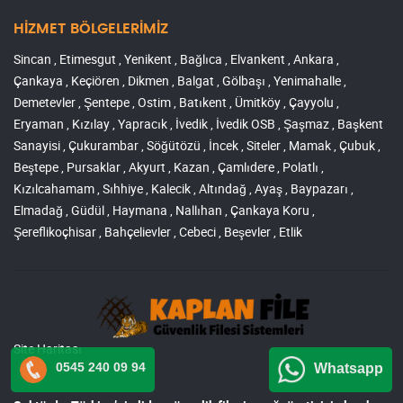
HİZMET BÖLGELERİMİZ
Sincan , Etimesgut , Yenikent , Bağlıca , Elvankent , Ankara ,
Çankaya , Keçiören , Dikmen , Balgat , Gölbaşı , Yenimahalle ,
Demetevler , Şentepe , Ostim , Batıkent , Ümitköy , Çayyolu ,
Eryaman , Kızılay , Yapracık , İvedik , İvedik OSB , Şaşmaz , Başkent
Sanayisi , Çukurambar , Söğütözü , İncek , Siteler , Mamak , Çubuk ,
Beştepe , Pursaklar , Akyurt , Kazan , Çamlıdere , Polatlı ,
Kızılcahamam , Sıhhiye , Kalecik , Altındağ , Ayaş , Baypazarı ,
Elmadağ , Güdül , Haymana , Nallıhan , Çankaya Koru ,
Şereflikoçhisar , Bahçelievler , Cebeci , Beşevler , Etlik
Site Haritası
0545 240 09 94
Whatsapp