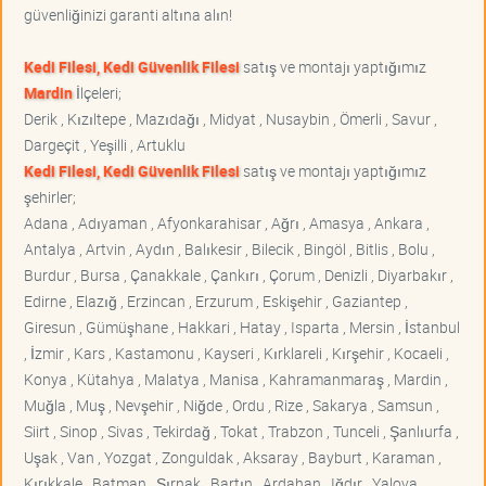
güvenliğinizi garanti altına alın!
Kedi Filesi, Kedi Güvenlik Filesi
satış ve montajı yaptığımız
Mardin
İlçeleri;
Derik , Kızıltepe , Mazıdağı , Midyat , Nusaybin , Ömerli , Savur ,
Dargeçit , Yeşilli , Artuklu
Kedi Filesi, Kedi Güvenlik Filesi
satış ve montajı yaptığımız
şehirler;
Adana , Adıyaman , Afyonkarahisar , Ağrı , Amasya , Ankara ,
Antalya , Artvin , Aydın , Balıkesir , Bilecik , Bingöl , Bitlis , Bolu ,
Burdur , Bursa , Çanakkale , Çankırı , Çorum , Denizli , Diyarbakır ,
Edirne , Elazığ , Erzincan , Erzurum , Eskişehir , Gaziantep ,
Giresun , Gümüşhane , Hakkari , Hatay , Isparta , Mersin , İstanbul
, İzmir , Kars , Kastamonu , Kayseri , Kırklareli , Kırşehir , Kocaeli ,
Konya , Kütahya , Malatya , Manisa , Kahramanmaraş , Mardin ,
Muğla , Muş , Nevşehir , Niğde , Ordu , Rize , Sakarya , Samsun ,
Siirt , Sinop , Sivas , Tekirdağ , Tokat , Trabzon , Tunceli , Şanlıurfa ,
Uşak , Van , Yozgat , Zonguldak , Aksaray , Bayburt , Karaman ,
Kırıkkale , Batman , Şırnak , Bartın , Ardahan , Iğdır , Yalova ,