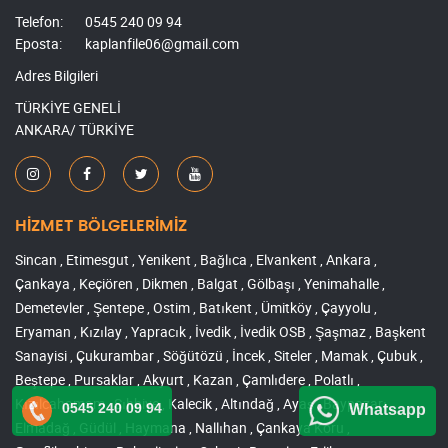
Telefon:
0545 240 09 94
Eposta:
kaplanfile06@gmail.com
Adres Bilgileri
TÜRKİYE GENELİ
ANKARA/ TÜRKİYE
HİZMET BÖLGELERİMİZ
Sincan , Etimesgut , Yenikent , Bağlıca , Elvankent , Ankara ,
Çankaya , Keçiören , Dikmen , Balgat , Gölbaşı , Yenimahalle ,
Demetevler , Şentepe , Ostim , Batıkent , Ümitköy , Çayyolu ,
Eryaman , Kızılay , Yapracık , İvedik , İvedik OSB , Şaşmaz , Başkent
Sanayisi , Çukurambar , Söğütözü , İncek , Siteler , Mamak , Çubuk ,
Beştepe , Pursaklar , Akyurt , Kazan , Çamlıdere , Polatlı ,
Kızılcahamam , Sıhhiye , Kalecik , Altındağ , Ayaş , Baypazarı ,
0545 240 09 94
Whatsapp
Elmadağ , Güdül , Haymana , Nallıhan , Çankaya Koru ,