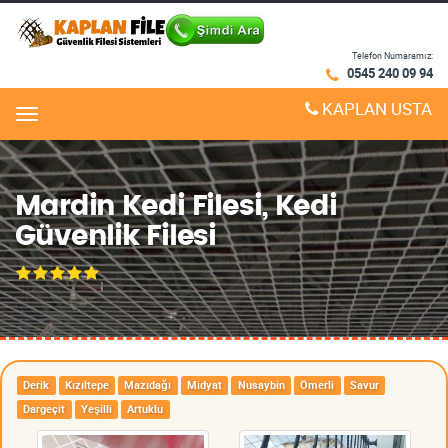
Telefon Numaramız:
0545 240 09 94
KAPLAN USTA
Menu
Mardin Kedi Filesi, Kedi
Güvenlik Filesi
Derik
Kızıltepe
Mazıdağı
Midyat
Nusaybin
Ömerli
Savur
Dargeçit
Yeşilli
Artuklu