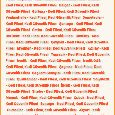
Kedi Filesi, Kedi Güvenlik Filesi
Balgat - Kedi Filesi, Kedi
Güvenlik Filesi
Gölbaşı - Kedi Filesi, Kedi Güvenlik Filesi
Yenimahalle - Kedi Filesi, Kedi Güvenlik Filesi
Demetevler -
Kedi Filesi, Kedi Güvenlik Filesi
Şentepe - Kedi Filesi, Kedi
Güvenlik Filesi
Ostim - Kedi Filesi, Kedi Güvenlik Filesi
Batıkent - Kedi Filesi, Kedi Güvenlik Filesi
Ümitköy - Kedi
Filesi, Kedi Güvenlik Filesi
Çayyolu - Kedi Filesi, Kedi Güvenlik
Filesi
Eryaman - Kedi Filesi, Kedi Güvenlik Filesi
Kızılay - Kedi
Filesi, Kedi Güvenlik Filesi
Yapracık - Kedi Filesi, Kedi Güvenlik
Filesi
İvedik - Kedi Filesi, Kedi Güvenlik Filesi
İvedik OSB -
Kedi Filesi, Kedi Güvenlik Filesi
Şaşmaz - Kedi Filesi, Kedi
Güvenlik Filesi
Başkent Sanayisi - Kedi Filesi, Kedi Güvenlik
Filesi
Çukurambar - Kedi Filesi, Kedi Güvenlik Filesi
Söğütözü
- Kedi Filesi, Kedi Güvenlik Filesi
İncek - Kedi Filesi, Kedi
Güvenlik Filesi
Siteler - Kedi Filesi, Kedi Güvenlik Filesi
Mamak - Kedi Filesi, Kedi Güvenlik Filesi
Çubuk - Kedi Filesi,
Kedi Güvenlik Filesi
Beştepe - Kedi Filesi, Kedi Güvenlik Filesi
Pursaklar - Kedi Filesi, Kedi Güvenlik Filesi
Akyurt - Kedi