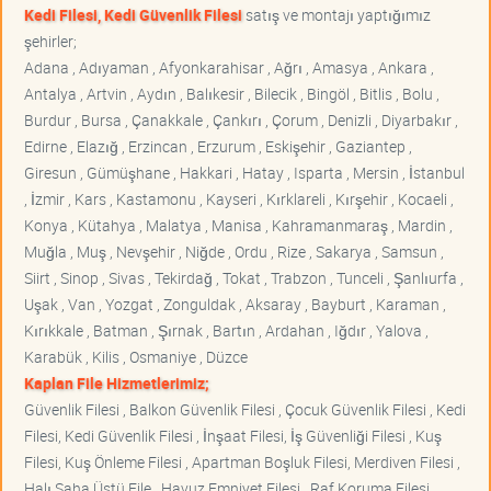
Kedi Filesi, Kedi Güvenlik Filesi
satış ve montajı yaptığımız
şehirler;
Adana , Adıyaman , Afyonkarahisar , Ağrı , Amasya , Ankara ,
Antalya , Artvin , Aydın , Balıkesir , Bilecik , Bingöl , Bitlis , Bolu ,
Burdur , Bursa , Çanakkale , Çankırı , Çorum , Denizli , Diyarbakır ,
Edirne , Elazığ , Erzincan , Erzurum , Eskişehir , Gaziantep ,
Giresun , Gümüşhane , Hakkari , Hatay , Isparta , Mersin , İstanbul
, İzmir , Kars , Kastamonu , Kayseri , Kırklareli , Kırşehir , Kocaeli ,
Konya , Kütahya , Malatya , Manisa , Kahramanmaraş , Mardin ,
Muğla , Muş , Nevşehir , Niğde , Ordu , Rize , Sakarya , Samsun ,
Siirt , Sinop , Sivas , Tekirdağ , Tokat , Trabzon , Tunceli , Şanlıurfa ,
Uşak , Van , Yozgat , Zonguldak , Aksaray , Bayburt , Karaman ,
Kırıkkale , Batman , Şırnak , Bartın , Ardahan , Iğdır , Yalova ,
Karabük , Kilis , Osmaniye , Düzce
Kaplan File Hizmetlerimiz;
Güvenlik Filesi , Balkon Güvenlik Filesi , Çocuk Güvenlik Filesi , Kedi
Filesi, Kedi Güvenlik Filesi , İnşaat Filesi, İş Güvenliği Filesi , Kuş
Filesi, Kuş Önleme Filesi , Apartman Boşluk Filesi, Merdiven Filesi ,
Halı Saha Üstü File , Havuz Emniyet Filesi , Raf Koruma Filesi ,