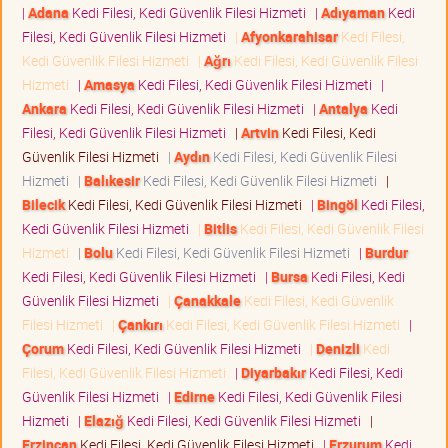
|
Adana
Kedi Filesi, Kedi Güvenlik Filesi Hizmeti
|
Adıyaman
Kedi
Filesi, Kedi Güvenlik Filesi Hizmeti
|
Afyonkarahisar
Kedi Filesi,
Kedi Güvenlik Filesi Hizmeti
|
Ağrı
Kedi Filesi, Kedi Güvenlik Filesi
Hizmeti
|
Amasya
Kedi Filesi, Kedi Güvenlik Filesi Hizmeti
|
Ankara
Kedi Filesi, Kedi Güvenlik Filesi Hizmeti
|
Antalya
Kedi
Filesi, Kedi Güvenlik Filesi Hizmeti
|
Artvin
Kedi Filesi, Kedi
Güvenlik Filesi Hizmeti
|
Aydın
Kedi Filesi, Kedi Güvenlik Filesi
Hizmeti
|
Balıkesir
Kedi Filesi, Kedi Güvenlik Filesi Hizmeti
|
Bilecik
Kedi Filesi, Kedi Güvenlik Filesi Hizmeti
|
Bingöl
Kedi Filesi,
Kedi Güvenlik Filesi Hizmeti
|
Bitlis
Kedi Filesi, Kedi Güvenlik Filesi
Hizmeti
|
Bolu
Kedi Filesi, Kedi Güvenlik Filesi Hizmeti
|
Burdur
Kedi Filesi, Kedi Güvenlik Filesi Hizmeti
|
Bursa
Kedi Filesi, Kedi
Güvenlik Filesi Hizmeti
|
Çanakkale
Kedi Filesi, Kedi Güvenlik
Filesi Hizmeti
|
Çankırı
Kedi Filesi, Kedi Güvenlik Filesi Hizmeti
|
Çorum
Kedi Filesi, Kedi Güvenlik Filesi Hizmeti
|
Denizli
Kedi
Filesi, Kedi Güvenlik Filesi Hizmeti
|
Diyarbakır
Kedi Filesi, Kedi
Güvenlik Filesi Hizmeti
|
Edirne
Kedi Filesi, Kedi Güvenlik Filesi
Hizmeti
|
Elazığ
Kedi Filesi, Kedi Güvenlik Filesi Hizmeti
|
Erzincan
Kedi Filesi, Kedi Güvenlik Filesi Hizmeti
|
Erzurum
Kedi