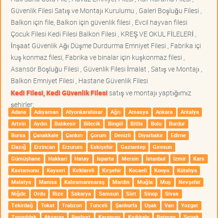
Güvenlik Filesi Satış ve Montajı Kurulumu , Galeri Boşluğu Filesi ,
Balkon için file, Balkon için güvenlik filesi , Evcil hayvan filesi
Çocuk Filesi Kedi Filesi Balkon Filesi , KREŞ VE OKUL FİLELERİ ,
İnşaat Güvenlik Ağı Düşme Durdurma Emniyet Filesi , Fabrika içi
kuş konmaz filesi, Fabrika ve binalar için kuşkonmaz filesi ,
Asansör Boşluğu Filesi , Güvenlik Filesi İmalat , Satış ve Montajı ,
Balkon Emniyet Filesi , Hastane Güvenlik Filesi
Kedi Filesi, Kedi Güvenlik Filesi
satış ve montajı yaptığımız
şehirler;
Adana
Adıyaman
Afyonkarahisar
Ağrı
Amasya
Ankara
Antalya
Artvin
Aydın
Balıkesir
Bilecik
Bingöl
Bitlis
Bolu
Burdur
Bursa
Çanakkale
Çankırı
Çorum
Denizli
Diyarbakır
Edirne
Elazığ
Erzincan
Erzurum
Eskişehir
Gaziantep
Giresun
Gümüşhane
Hakkari
Hatay
Isparta
Mersin
İstanbul
İzmir
Kars
Kastamonu
Kayseri
Kırklareli
Kırşehir
Kocaeli
Konya
Kütahya
Malatya
Manisa
Kahramanmaraş
Mardin
Muğla
Muş
Nevşehir
Niğde
Ordu
Rize
Sakarya
Samsun
Siirt
Sinop
Sivas
Tekirdağ
Tokat
Trabzon
Tunceli
Şanlıurfa
Uşak
Van
Yozgat
Zonguldak
Aksaray
Bayburt
Karaman
Kırıkkale
Batman
Şırnak