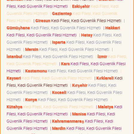
Filesi, Kedi Güvenlik Filesi Hizmeti
|
Eskişehir
Kedi Filesi, Kedi
Güvenlik Filesi Hizmeti
|
Gaziantep
Kedi Filesi, Kedi Güvenlik
Filesi Hizmeti
|
Giresun
Kedi Filesi, Kedi Güvenlik Filesi Hizmeti
|
Gümüşhane
Kedi Filesi, Kedi Güvenlik Filesi Hizmeti
|
Hakkari
Kedi Filesi, Kedi Güvenlik Filesi Hizmeti
|
Hatay
Kedi Filesi, Kedi
Güvenlik Filesi Hizmeti
|
Isparta
Kedi Filesi, Kedi Güvenlik Filesi
Hizmeti
|
Mersin
Kedi Filesi, Kedi Güvenlik Filesi Hizmeti
|
İstanbul
Kedi Filesi, Kedi Güvenlik Filesi Hizmeti
|
İzmir
Kedi Filesi,
Kedi Güvenlik Filesi Hizmeti
|
Kars
Kedi Filesi, Kedi Güvenlik Filesi
Hizmeti
|
Kastamonu
Kedi Filesi, Kedi Güvenlik Filesi Hizmeti
|
Kayseri
Kedi Filesi, Kedi Güvenlik Filesi Hizmeti
|
Kırklareli
Kedi
Filesi, Kedi Güvenlik Filesi Hizmeti
|
Kırşehir
Kedi Filesi, Kedi
Güvenlik Filesi Hizmeti
|
Kocaeli
Kedi Filesi, Kedi Güvenlik Filesi
Hizmeti
|
Konya
Kedi Filesi, Kedi Güvenlik Filesi Hizmeti
|
Kütahya
Kedi Filesi, Kedi Güvenlik Filesi Hizmeti
|
Malatya
Kedi
Filesi, Kedi Güvenlik Filesi Hizmeti
|
Manisa
Kedi Filesi, Kedi
Güvenlik Filesi Hizmeti
|
Kahramanmaraş
Kedi Filesi, Kedi
Güvenlik Filesi Hizmeti
|
Mardin
Kedi Filesi, Kedi Güvenlik Filesi