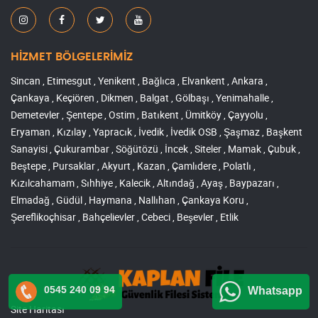
HİZMET BÖLGELERİMİZ
Sincan , Etimesgut , Yenikent , Bağlıca , Elvankent , Ankara ,
Çankaya , Keçiören , Dikmen , Balgat , Gölbaşı , Yenimahalle ,
Demetevler , Şentepe , Ostim , Batıkent , Ümitköy , Çayyolu ,
Eryaman , Kızılay , Yapracık , İvedik , İvedik OSB , Şaşmaz , Başkent
Sanayisi , Çukurambar , Söğütözü , İncek , Siteler , Mamak , Çubuk ,
Beştepe , Pursaklar , Akyurt , Kazan , Çamlıdere , Polatlı ,
Kızılcahamam , Sıhhiye , Kalecik , Altındağ , Ayaş , Baypazarı ,
Elmadağ , Güdül , Haymana , Nallıhan , Çankaya Koru ,
Şereflikoçhisar , Bahçelievler , Cebeci , Beşevler , Etlik
0545 240 09 94
Whatsapp
Site Haritası