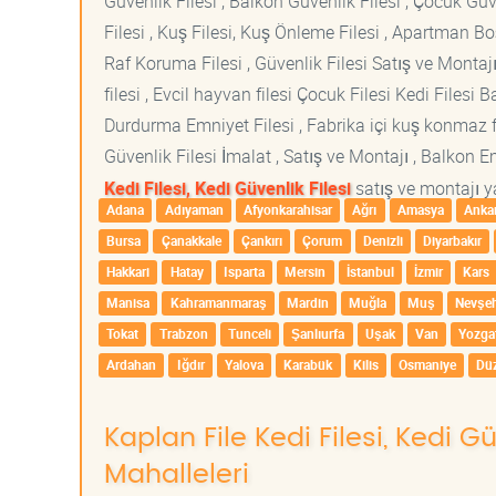
Güvenlik Filesi , Balkon Güvenlik Filesi , Çocuk Güven
Filesi , Kuş Filesi, Kuş Önleme Filesi , Apartman Boş
Raf Koruma Filesi , Güvenlik Filesi Satış ve Montajı
filesi , Evcil hayvan filesi Çocuk Filesi Kedi File
Durdurma Emniyet Filesi , Fabrika içi kuş konmaz fi
Güvenlik Filesi İmalat , Satış ve Montajı , Balkon E
Kedi Filesi, Kedi Güvenlik Filesi
satış ve montajı ya
Adana
Adıyaman
Afyonkarahisar
Ağrı
Amasya
Anka
Bursa
Çanakkale
Çankırı
Çorum
Denizli
Diyarbakır
Hakkari
Hatay
Isparta
Mersin
İstanbul
İzmir
Kars
Manisa
Kahramanmaraş
Mardin
Muğla
Muş
Nevşeh
Tokat
Trabzon
Tunceli
Şanlıurfa
Uşak
Van
Yozga
Ardahan
Iğdır
Yalova
Karabük
Kilis
Osmaniye
Dü
Kaplan File Kedi Filesi, Kedi G
Mahalleleri