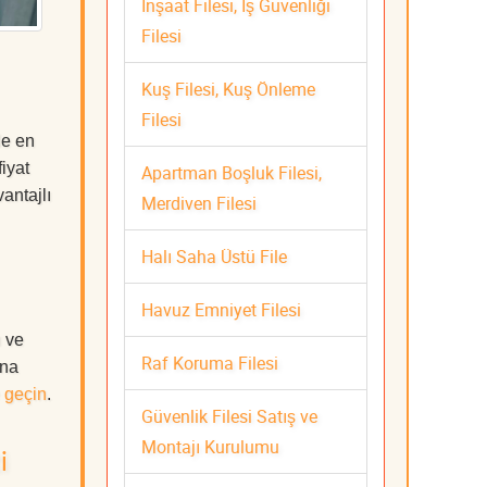
İnşaat Filesi, İş Güvenliği
Filesi
Kuş Filesi, Kuş Önleme
Filesi
de en
iyat
Apartman Boşluk Filesi,
antajlı
Merdiven Filesi
Halı Saha Üstü File
Havuz Emniyet Filesi
ı ve
Raf Koruma Filesi
ına
 geçin
.
Güvenlik Filesi Satış ve
Montajı Kurulumu
i