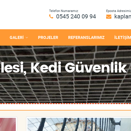
Telefon Numaramız:
Eposta Adresimiz
0545 240 09 94
kapla
GALERİ
PROJELER
REFERANSLARIMIZ
İLETİŞİ
esi, Kedi Güvenlik F