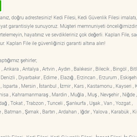
nız, doğru adrestesiniz! Kedi Filesi, Kedi Güvenlik Filesi imalatı,
fiyat garantisiyle sunuyoruz. Müşteri memnuniyeti önceliğimizdir
rtelemeyin, hayatınız ve sevdikleriniz çok değerli. Kaplan File, s
. Kaplan File ile güvenliğinizi garanti altına alın!
ptığımız şehirler;
kara , Antalya , Artvin , Aydın , Balıkesir , Bilecik , Bingöl , Bitli
enizli , Diyarbakır , Edirne , Elazığ , Erzincan , Erzurum , Eskişehi
sparta , Mersin , İstanbul , İzmir , Kars , Kastamonu , Kayseri , K
Manisa , Kahramanmaraş , Mardin , Muğla , Muş , Nevşehir , Niğde ,
rdağ , Tokat , Trabzon , Tunceli , Şanlıurfa , Uşak , Van , Yozgat ,
 Batman , Şırnak , Bartın , Ardahan , Iğdır , Yalova , Karabük , Kil