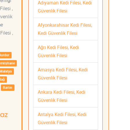
venliği
Adıyaman Kedi Filesi, Kedi
ilesi ,
Güvenlik Filesi
üvenlik
me
Afyonkarahisar Kedi Filesi,
ilesi ,
Kedi Güvenlik Filesi
Ağrı Kedi Filesi, Kedi
Güvenlik Filesi
Burdur
ümüşhane
Amasya Kedi Filesi, Kedi
Malatya
Güvenlik Filesi
dağ
Bartın
Ankara Kedi Filesi, Kedi
Güvenlik Filesi
Antalya Kedi Filesi, Kedi
maz
Güvenlik Filesi