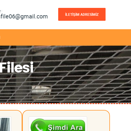
 :
İLETİŞİM ADRESİMİZ
nfile06@gmail.com
M
ilesi