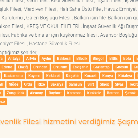
lik Filesi , Kedi Filesi, Kedi Güvenlik Filesi , İnşaat Filesi, İş Gü
luk Filesi, Merdiven Filesi , Halı Saha Üstü File , Havuz Emniyet F
 Kurulumu , Galeri Boşluğu Filesi , Balkon için file, Balkon için g
si Balkon Filesi , KREŞ VE OKUL FİLELERİ , İnşaat Güvenlik Ağı Düş
lesi, Fabrika ve binalar için kuşkonmaz filesi , Asansör Boşluğu F
mniyet Filesi , Hastane Güvenlik Filesi
ptığımız şehirler;
ra
Antalya
Artvin
Aydın
Balıkesir
Bilecik
Bingöl
Bitlis
Bolu
Edirne
Elazığ
Erzincan
Erzurum
Eskişehir
Gaziantep
Giresun
G
Kastamonu
Kayseri
Kırklareli
Kırşehir
Kocaeli
Konya
Kütahya
ir
Niğde
Ordu
Rize
Sakarya
Samsun
Siirt
Sinop
Sivas
Tekir
t
Zonguldak
Aksaray
Bayburt
Karaman
Kırıkkale
Batman
Şırnak
zce
üvenlik Filesi hizmetini verdiğimiz Şaş