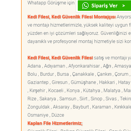
Whatapp Görüşme için
Kedi Filesi, Kedi Güvenlik Filesi Montajçısı
Arıyorsa
ve montajı hizmetlerimizle, yüksek kaliteyi uygun 
yüzden en iyi çözümleri sağlıyoruz. Güvenliğinizi e
dayanıklı ve profesyonel montaj hizmetiyle sizi korur
Kedi Filesi, Kedi Güvenlik Filesi
satış ve montajı ya
Adana , Adıyaman , Afyonkarahisar , Ağrı , Amasya , An
Bolu , Burdur , Bursa , Çanakkale , Çankırı , Çorum , D
Gaziantep , Giresun , Gümüşhane , Hakkari , Hatay , I
, Kırşehir , Kocaeli , Konya , Kütahya , Malatya , 
Rize , Sakarya , Samsun , Siirt , Sinop , Sivas , Teki
Zonguldak , Aksaray , Bayburt , Karaman , Kırıkkale ,
Osmaniye , Düzce
Kaplan File Hizmetlerimiz;