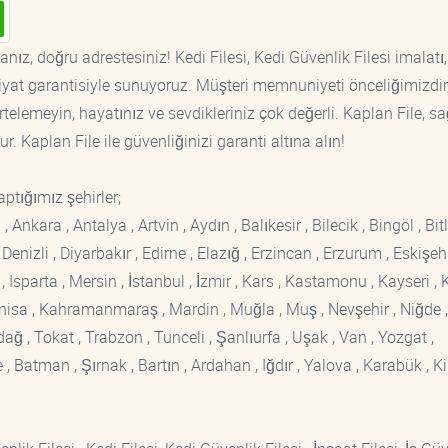
nız, doğru adrestesiniz! Kedi Filesi, Kedi Güvenlik Filesi imalatı,
fiyat garantisiyle sunuyoruz. Müşteri memnuniyeti önceliğimizdir
rtelemeyin, hayatınız ve sevdikleriniz çok değerli. Kaplan File, s
. Kaplan File ile güvenliğinizi garanti altına alın!
ptığımız şehirler;
kara , Antalya , Artvin , Aydın , Balıkesir , Bilecik , Bingöl , Bitli
enizli , Diyarbakır , Edirne , Elazığ , Erzincan , Erzurum , Eskişehi
sparta , Mersin , İstanbul , İzmir , Kars , Kastamonu , Kayseri , K
Manisa , Kahramanmaraş , Mardin , Muğla , Muş , Nevşehir , Niğde ,
rdağ , Tokat , Trabzon , Tunceli , Şanlıurfa , Uşak , Van , Yozgat ,
 Batman , Şırnak , Bartın , Ardahan , Iğdır , Yalova , Karabük , Kil