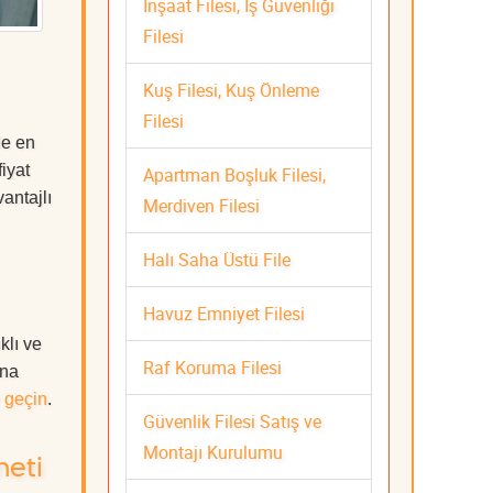
İnşaat Filesi, İş Güvenliği
Filesi
Kuş Filesi, Kuş Önleme
Filesi
de en
iyat
Apartman Boşluk Filesi,
antajlı
Merdiven Filesi
Halı Saha Üstü File
Havuz Emniyet Filesi
klı ve
Raf Koruma Filesi
ına
 geçin
.
Güvenlik Filesi Satış ve
Montajı Kurulumu
meti