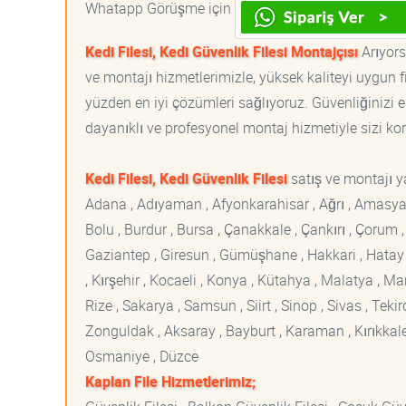
Whatapp Görüşme için
Kedi Filesi, Kedi Güvenlik Filesi Montajçısı
Arıyorsa
ve montajı hizmetlerimizle, yüksek kaliteyi uygun 
yüzden en iyi çözümleri sağlıyoruz. Güvenliğinizi e
dayanıklı ve profesyonel montaj hizmetiyle sizi korur
Kedi Filesi, Kedi Güvenlik Filesi
satış ve montajı ya
Adana , Adıyaman , Afyonkarahisar , Ağrı , Amasya , An
Bolu , Burdur , Bursa , Çanakkale , Çankırı , Çorum , D
Gaziantep , Giresun , Gümüşhane , Hakkari , Hatay , I
, Kırşehir , Kocaeli , Konya , Kütahya , Malatya , 
Rize , Sakarya , Samsun , Siirt , Sinop , Sivas , Teki
Zonguldak , Aksaray , Bayburt , Karaman , Kırıkkale ,
Osmaniye , Düzce
Kaplan File Hizmetlerimiz;