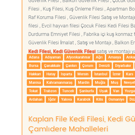
Güvenlik Filesi , Balkon Güvenlik Filesi , Çocuk Güven
Filesi , Kuş Filesi, Kuş Önleme Filesi , Apartman Boş
Raf Koruma Filesi , Güvenlik Filesi Satış ve Montajı
filesi , Evcil hayvan filesi Çocuk Filesi Kedi File
Durdurma Emniyet Filesi , Fabrika içi kuş konmaz fi
Güvenlik Filesi İmalat , Satış ve Montajı , Balkon E
Kedi Filesi, Kedi Güvenlik Filesi
satış ve montajı ya
Adana
Adıyaman
Afyonkarahisar
Ağrı
Amasya
Anka
Bursa
Çanakkale
Çankırı
Çorum
Denizli
Diyarbakır
Hakkari
Hatay
Isparta
Mersin
İstanbul
İzmir
Kars
Manisa
Kahramanmaraş
Mardin
Muğla
Muş
Nevşeh
Tokat
Trabzon
Tunceli
Şanlıurfa
Uşak
Van
Yozga
Ardahan
Iğdır
Yalova
Karabük
Kilis
Osmaniye
Dü
Kaplan File Kedi Filesi, Kedi Gü
Çamlıdere Mahalleleri