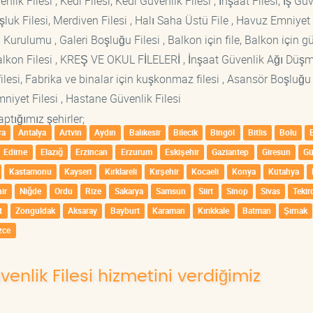
lik Filesi , Kedi Filesi, Kedi Güvenlik Filesi , İnşaat Filesi, İş Gü
luk Filesi, Merdiven Filesi , Halı Saha Üstü File , Havuz Emniyet F
 Kurulumu , Galeri Boşluğu Filesi , Balkon için file, Balkon için g
si Balkon Filesi , KREŞ VE OKUL FİLELERİ , İnşaat Güvenlik Ağı Düş
lesi, Fabrika ve binalar için kuşkonmaz filesi , Asansör Boşluğu F
mniyet Filesi , Hastane Güvenlik Filesi
ptığımız şehirler;
ra
Antalya
Artvin
Aydın
Balıkesir
Bilecik
Bingöl
Bitlis
Bolu
Edirne
Elazığ
Erzincan
Erzurum
Eskişehir
Gaziantep
Giresun
G
Kastamonu
Kayseri
Kırklareli
Kırşehir
Kocaeli
Konya
Kütahya
ir
Niğde
Ordu
Rize
Sakarya
Samsun
Siirt
Sinop
Sivas
Tekir
t
Zonguldak
Aksaray
Bayburt
Karaman
Kırıkkale
Batman
Şırnak
zce
venlik Filesi hizmetini verdiğimiz