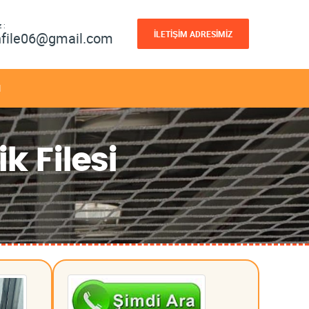
 :
İLETİŞİM ADRESİMİZ
nfile06@gmail.com
M
k Filesi