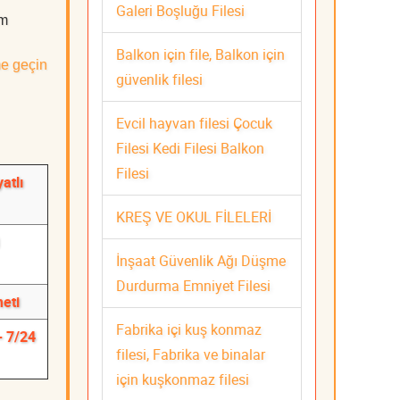
Galeri Boşluğu Filesi
üm
Balkon için file, Balkon için
me geçin
güvenlik filesi
Evcil hayvan filesi Çocuk
Filesi Kedi Filesi Balkon
Filesi
atlı
KREŞ VE OKUL FİLELERİ
İnşaat Güvenlik Ağı Düşme
Durdurma Emniyet Filesi
meti
Fabrika içi kuş konmaz
- 7/24
filesi, Fabrika ve binalar
için kuşkonmaz filesi