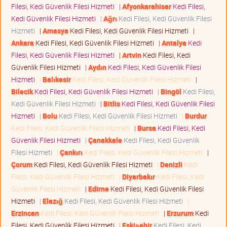
Filesi, Kedi Güvenlik Filesi Hizmeti
|
Afyonkarahisar
Kedi Filesi,
Kedi Güvenlik Filesi Hizmeti
|
Ağrı
Kedi Filesi, Kedi Güvenlik Filesi
Hizmeti
|
Amasya
Kedi Filesi, Kedi Güvenlik Filesi Hizmeti
|
Ankara
Kedi Filesi, Kedi Güvenlik Filesi Hizmeti
|
Antalya
Kedi
Filesi, Kedi Güvenlik Filesi Hizmeti
|
Artvin
Kedi Filesi, Kedi
Güvenlik Filesi Hizmeti
|
Aydın
Kedi Filesi, Kedi Güvenlik Filesi
Hizmeti
|
Balıkesir
Kedi Filesi, Kedi Güvenlik Filesi Hizmeti
|
Bilecik
Kedi Filesi, Kedi Güvenlik Filesi Hizmeti
|
Bingöl
Kedi Filesi,
Kedi Güvenlik Filesi Hizmeti
|
Bitlis
Kedi Filesi, Kedi Güvenlik Filesi
Hizmeti
|
Bolu
Kedi Filesi, Kedi Güvenlik Filesi Hizmeti
|
Burdur
Kedi Filesi, Kedi Güvenlik Filesi Hizmeti
|
Bursa
Kedi Filesi, Kedi
Güvenlik Filesi Hizmeti
|
Çanakkale
Kedi Filesi, Kedi Güvenlik
Filesi Hizmeti
|
Çankırı
Kedi Filesi, Kedi Güvenlik Filesi Hizmeti
|
Çorum
Kedi Filesi, Kedi Güvenlik Filesi Hizmeti
|
Denizli
Kedi
Filesi, Kedi Güvenlik Filesi Hizmeti
|
Diyarbakır
Kedi Filesi, Kedi
Güvenlik Filesi Hizmeti
|
Edirne
Kedi Filesi, Kedi Güvenlik Filesi
Hizmeti
|
Elazığ
Kedi Filesi, Kedi Güvenlik Filesi Hizmeti
|
Erzincan
Kedi Filesi, Kedi Güvenlik Filesi Hizmeti
|
Erzurum
Kedi
Filesi, Kedi Güvenlik Filesi Hizmeti
|
Eskişehir
Kedi Filesi, Kedi