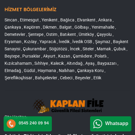
HİZMET BÖLGELERİMİZ
Sincan , Etimesgut , Yenikent , Bağlıca , Elvankent , Ankara ,
Çankaya , Keçiören , Dikmen , Balgat , Gölbaşı , Yenimahalle ,
Demetevler , Şentepe , Ostim , Batıkent , Ümitköy , Çayyolu ,
Eryaman , Kızılay , Yapracık , İvedik , İvedik OSB , Şaşmaz , Başkent
Sanayisi , Çukurambar , Söğütözü , İncek , Siteler , Mamak , Çubuk ,
Beştepe , Pursaklar , Akyurt , Kazan , Çamlıdere , Polatlı ,
Kızılcahamam , Sıhhiye , Kalecik , Altındağ , Ayaş , Baypazarı ,
Elmadağ , Güdül , Haymana , Nallıhan , Çankaya Koru ,
Şereflikoçhisar , Bahçelievler , Cebeci , Beşevler , Etlik
Site Haritası
0545 240 09 94
Whatsapp