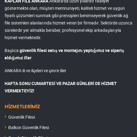
KAPLAN FİLE ANKARA
Ankara'da uzun yıllardır faaliyet
göstermekte olan, müşteri memnuniyeti, kaliteli hizmet ve uygun
fiyatlı çözümleri sunmak gibi prensipleri benimseyerek güvenlik ağ
file sistemleri alanlarında hizmet veren bir firmadır. Sektörde uzunca
sürelerdir yer almakla beraber, profesyonel ekip arkadaşlarıyla
hizmet vermektedir.
Başlıca
güvenlik filesi satış ve montajını yaptığımız ve sipariş
aldığımız iller
ANKARA ili ve ilçeleri ve çevre iller
HAFTA SONU CUMARTESİ VE PAZAR GÜNLERİ DE HİZMET
VERMEKTEYİZ!
HİZMETLERİMİZ
Güvenlik Filesi
Balkon Güvenlik Filesi