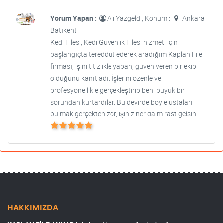
Yorum Yapan :
Ali Yazgeldi, Konum :
Ankara
Batıkent
Kedi Filesi, Kedi Güvenlik Filesi hizmeti için
başlangıçta tereddüt ederek aradığım Kaplan File
firması, işini titizlikle yapan, güven veren bir ekip
olduğunu kanıtladı. İşlerini özenle ve
profesyonellikle gerçekleştirip beni büyük bir
sorundan kurtardılar. Bu devirde böyle ustaları
bulmak gerçekten zor, işiniz her daim rast gelsin
HAKKIMIZDA