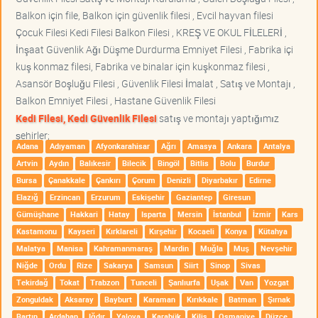
Balkon için file, Balkon için güvenlik filesi , Evcil hayvan filesi
Çocuk Filesi Kedi Filesi Balkon Filesi , KREŞ VE OKUL FİLELERİ ,
İnşaat Güvenlik Ağı Düşme Durdurma Emniyet Filesi , Fabrika içi
kuş konmaz filesi, Fabrika ve binalar için kuşkonmaz filesi ,
Asansör Boşluğu Filesi , Güvenlik Filesi İmalat , Satış ve Montajı ,
Balkon Emniyet Filesi , Hastane Güvenlik Filesi
Kedi Filesi, Kedi Güvenlik Filesi
satış ve montajı yaptığımız
şehirler;
Adana
Adıyaman
Afyonkarahisar
Ağrı
Amasya
Ankara
Antalya
Artvin
Aydın
Balıkesir
Bilecik
Bingöl
Bitlis
Bolu
Burdur
Bursa
Çanakkale
Çankırı
Çorum
Denizli
Diyarbakır
Edirne
Elazığ
Erzincan
Erzurum
Eskişehir
Gaziantep
Giresun
Gümüşhane
Hakkari
Hatay
Isparta
Mersin
İstanbul
İzmir
Kars
Kastamonu
Kayseri
Kırklareli
Kırşehir
Kocaeli
Konya
Kütahya
Malatya
Manisa
Kahramanmaraş
Mardin
Muğla
Muş
Nevşehir
Niğde
Ordu
Rize
Sakarya
Samsun
Siirt
Sinop
Sivas
Tekirdağ
Tokat
Trabzon
Tunceli
Şanlıurfa
Uşak
Van
Yozgat
Zonguldak
Aksaray
Bayburt
Karaman
Kırıkkale
Batman
Şırnak
Bartın
Ardahan
Iğdır
Yalova
Karabük
Kilis
Osmaniye
Düzce