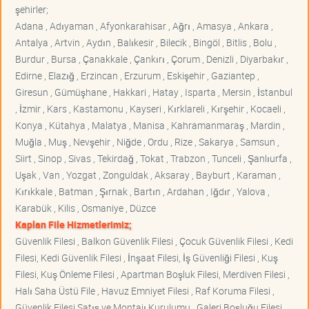
şehirler;
Adana , Adıyaman , Afyonkarahisar , Ağrı , Amasya , Ankara ,
Antalya , Artvin , Aydın , Balıkesir , Bilecik , Bingöl , Bitlis , Bolu ,
Burdur , Bursa , Çanakkale , Çankırı , Çorum , Denizli , Diyarbakır ,
Edirne , Elazığ , Erzincan , Erzurum , Eskişehir , Gaziantep ,
Giresun , Gümüşhane , Hakkari , Hatay , Isparta , Mersin , İstanbul
, İzmir , Kars , Kastamonu , Kayseri , Kırklareli , Kırşehir , Kocaeli ,
Konya , Kütahya , Malatya , Manisa , Kahramanmaraş , Mardin ,
Muğla , Muş , Nevşehir , Niğde , Ordu , Rize , Sakarya , Samsun ,
Siirt , Sinop , Sivas , Tekirdağ , Tokat , Trabzon , Tunceli , Şanlıurfa ,
Uşak , Van , Yozgat , Zonguldak , Aksaray , Bayburt , Karaman ,
Kırıkkale , Batman , Şırnak , Bartın , Ardahan , Iğdır , Yalova ,
Karabük , Kilis , Osmaniye , Düzce
Kaplan File Hizmetlerimiz;
Güvenlik Filesi , Balkon Güvenlik Filesi , Çocuk Güvenlik Filesi , Kedi
Filesi, Kedi Güvenlik Filesi , İnşaat Filesi, İş Güvenliği Filesi , Kuş
Filesi, Kuş Önleme Filesi , Apartman Boşluk Filesi, Merdiven Filesi ,
Halı Saha Üstü File , Havuz Emniyet Filesi , Raf Koruma Filesi ,
Güvenlik Filesi Satış ve Montajı Kurulumu , Galeri Boşluğu Filesi ,