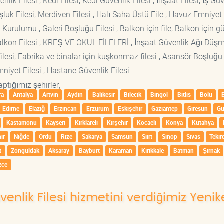
lik Filesi , Kedi Filesi, Kedi Güvenlik Filesi , İnşaat Filesi, İş Gü
luk Filesi, Merdiven Filesi , Halı Saha Üstü File , Havuz Emniyet F
 Kurulumu , Galeri Boşluğu Filesi , Balkon için file, Balkon için g
si Balkon Filesi , KREŞ VE OKUL FİLELERİ , İnşaat Güvenlik Ağı Düş
lesi, Fabrika ve binalar için kuşkonmaz filesi , Asansör Boşluğu F
mniyet Filesi , Hastane Güvenlik Filesi
ptığımız şehirler;
ra
Antalya
Artvin
Aydın
Balıkesir
Bilecik
Bingöl
Bitlis
Bolu
Edirne
Elazığ
Erzincan
Erzurum
Eskişehir
Gaziantep
Giresun
G
Kastamonu
Kayseri
Kırklareli
Kırşehir
Kocaeli
Konya
Kütahya
ir
Niğde
Ordu
Rize
Sakarya
Samsun
Siirt
Sinop
Sivas
Tekir
t
Zonguldak
Aksaray
Bayburt
Karaman
Kırıkkale
Batman
Şırnak
zce
üvenlik Filesi hizmetini verdiğimiz Yenik