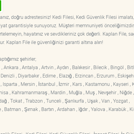
nız, doğru adrestesiniz! Kedi Filesi, Kedi Güvenlik Filesi imalatı,
fiyat garantisiyle sunuyoruz. Müşteri memnuniyeti önceliğimizdir
rtelemeyin, hayatınız ve sevdikleriniz çok değerli. Kaplan File, s
. Kaplan File ile güvenliğinizi garanti altına alın!
ptığımız şehirler;
kara , Antalya , Artvin , Aydın , Balıkesir , Bilecik , Bingöl , Bitli
enizli , Diyarbakır , Edirne , Elazığ , Erzincan , Erzurum , Eskişehi
sparta , Mersin , İstanbul , İzmir , Kars , Kastamonu , Kayseri , K
Manisa , Kahramanmaraş , Mardin , Muğla , Muş , Nevşehir , Niğde ,
rdağ , Tokat , Trabzon , Tunceli , Şanlıurfa , Uşak , Van , Yozgat ,
 Batman , Şırnak , Bartın , Ardahan , Iğdır , Yalova , Karabük , Kil