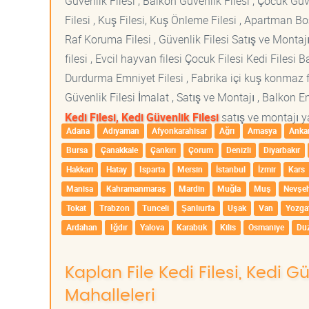
Güvenlik Filesi , Balkon Güvenlik Filesi , Çocuk Güven
Filesi , Kuş Filesi, Kuş Önleme Filesi , Apartman Boş
Raf Koruma Filesi , Güvenlik Filesi Satış ve Montajı
filesi , Evcil hayvan filesi Çocuk Filesi Kedi File
Durdurma Emniyet Filesi , Fabrika içi kuş konmaz fi
Güvenlik Filesi İmalat , Satış ve Montajı , Balkon E
Kedi Filesi, Kedi Güvenlik Filesi
satış ve montajı ya
Adana
Adıyaman
Afyonkarahisar
Ağrı
Amasya
Anka
Bursa
Çanakkale
Çankırı
Çorum
Denizli
Diyarbakır
Hakkari
Hatay
Isparta
Mersin
İstanbul
İzmir
Kars
Manisa
Kahramanmaraş
Mardin
Muğla
Muş
Nevşeh
Tokat
Trabzon
Tunceli
Şanlıurfa
Uşak
Van
Yozga
Ardahan
Iğdır
Yalova
Karabük
Kilis
Osmaniye
Dü
Kaplan File Kedi Filesi, Kedi G
Mahalleleri