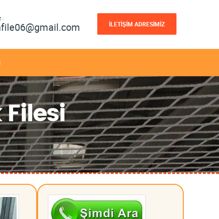
 :
İLETİŞİM ADRESİMİZ
nfile06@gmail.com
M
Filesi