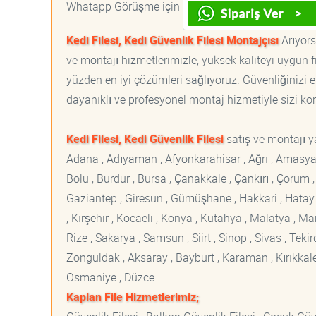
Whatapp Görüşme için
Kedi Filesi, Kedi Güvenlik Filesi Montajçısı
Arıyorsa
ve montajı hizmetlerimizle, yüksek kaliteyi uygun 
yüzden en iyi çözümleri sağlıyoruz. Güvenliğinizi e
dayanıklı ve profesyonel montaj hizmetiyle sizi korur
Kedi Filesi, Kedi Güvenlik Filesi
satış ve montajı ya
Adana , Adıyaman , Afyonkarahisar , Ağrı , Amasya , An
Bolu , Burdur , Bursa , Çanakkale , Çankırı , Çorum , D
Gaziantep , Giresun , Gümüşhane , Hakkari , Hatay , I
, Kırşehir , Kocaeli , Konya , Kütahya , Malatya , 
Rize , Sakarya , Samsun , Siirt , Sinop , Sivas , Teki
Zonguldak , Aksaray , Bayburt , Karaman , Kırıkkale ,
Osmaniye , Düzce
Kaplan File Hizmetlerimiz;