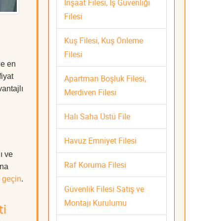
İnşaat Filesi, İş Güvenliği
Filesi
Kuş Filesi, Kuş Önleme
Filesi
de en
iyat
Apartman Boşluk Filesi,
antajlı
Merdiven Filesi
Halı Saha Üstü File
Havuz Emniyet Filesi
ı ve
Raf Koruma Filesi
ına
 geçin
.
Güvenlik Filesi Satış ve
Montajı Kurulumu
ti