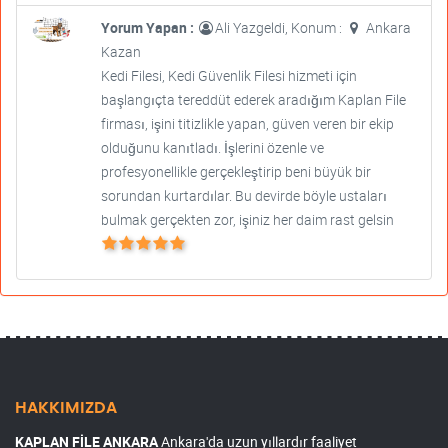
Yorum Yapan :
Ali Yazgeldi, Konum :
Ankara
Kazan
Kedi Filesi, Kedi Güvenlik Filesi hizmeti için
başlangıçta tereddüt ederek aradığım Kaplan File
firması, işini titizlikle yapan, güven veren bir ekip
olduğunu kanıtladı. İşlerini özenle ve
profesyonellikle gerçekleştirip beni büyük bir
sorundan kurtardılar. Bu devirde böyle ustaları
bulmak gerçekten zor, işiniz her daim rast gelsin
HAKKIMIZDA
KAPLAN FİLE ANKARA
Ankara'da uzun yıllardır faaliyet