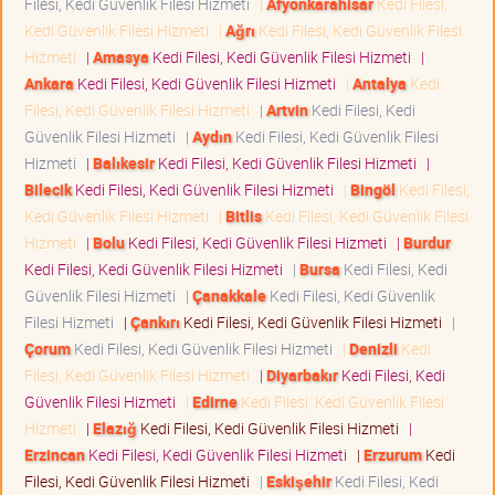
Filesi, Kedi Güvenlik Filesi Hizmeti
|
Afyonkarahisar
Kedi Filesi,
Kedi Güvenlik Filesi Hizmeti
|
Ağrı
Kedi Filesi, Kedi Güvenlik Filesi
Hizmeti
|
Amasya
Kedi Filesi, Kedi Güvenlik Filesi Hizmeti
|
Ankara
Kedi Filesi, Kedi Güvenlik Filesi Hizmeti
|
Antalya
Kedi
Filesi, Kedi Güvenlik Filesi Hizmeti
|
Artvin
Kedi Filesi, Kedi
Güvenlik Filesi Hizmeti
|
Aydın
Kedi Filesi, Kedi Güvenlik Filesi
Hizmeti
|
Balıkesir
Kedi Filesi, Kedi Güvenlik Filesi Hizmeti
|
Bilecik
Kedi Filesi, Kedi Güvenlik Filesi Hizmeti
|
Bingöl
Kedi Filesi,
Kedi Güvenlik Filesi Hizmeti
|
Bitlis
Kedi Filesi, Kedi Güvenlik Filesi
Hizmeti
|
Bolu
Kedi Filesi, Kedi Güvenlik Filesi Hizmeti
|
Burdur
Kedi Filesi, Kedi Güvenlik Filesi Hizmeti
|
Bursa
Kedi Filesi, Kedi
Güvenlik Filesi Hizmeti
|
Çanakkale
Kedi Filesi, Kedi Güvenlik
Filesi Hizmeti
|
Çankırı
Kedi Filesi, Kedi Güvenlik Filesi Hizmeti
|
Çorum
Kedi Filesi, Kedi Güvenlik Filesi Hizmeti
|
Denizli
Kedi
Filesi, Kedi Güvenlik Filesi Hizmeti
|
Diyarbakır
Kedi Filesi, Kedi
Güvenlik Filesi Hizmeti
|
Edirne
Kedi Filesi, Kedi Güvenlik Filesi
Hizmeti
|
Elazığ
Kedi Filesi, Kedi Güvenlik Filesi Hizmeti
|
Erzincan
Kedi Filesi, Kedi Güvenlik Filesi Hizmeti
|
Erzurum
Kedi
Filesi, Kedi Güvenlik Filesi Hizmeti
|
Eskişehir
Kedi Filesi, Kedi