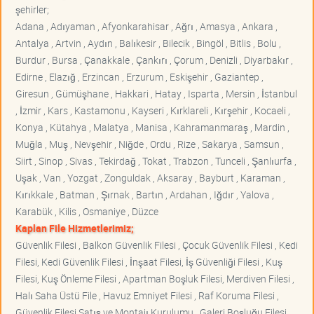
şehirler;
Adana , Adıyaman , Afyonkarahisar , Ağrı , Amasya , Ankara ,
Antalya , Artvin , Aydın , Balıkesir , Bilecik , Bingöl , Bitlis , Bolu ,
Burdur , Bursa , Çanakkale , Çankırı , Çorum , Denizli , Diyarbakır ,
Edirne , Elazığ , Erzincan , Erzurum , Eskişehir , Gaziantep ,
Giresun , Gümüşhane , Hakkari , Hatay , Isparta , Mersin , İstanbul
, İzmir , Kars , Kastamonu , Kayseri , Kırklareli , Kırşehir , Kocaeli ,
Konya , Kütahya , Malatya , Manisa , Kahramanmaraş , Mardin ,
Muğla , Muş , Nevşehir , Niğde , Ordu , Rize , Sakarya , Samsun ,
Siirt , Sinop , Sivas , Tekirdağ , Tokat , Trabzon , Tunceli , Şanlıurfa ,
Uşak , Van , Yozgat , Zonguldak , Aksaray , Bayburt , Karaman ,
Kırıkkale , Batman , Şırnak , Bartın , Ardahan , Iğdır , Yalova ,
Karabük , Kilis , Osmaniye , Düzce
Kaplan File Hizmetlerimiz;
Güvenlik Filesi , Balkon Güvenlik Filesi , Çocuk Güvenlik Filesi , Kedi
Filesi, Kedi Güvenlik Filesi , İnşaat Filesi, İş Güvenliği Filesi , Kuş
Filesi, Kuş Önleme Filesi , Apartman Boşluk Filesi, Merdiven Filesi ,
Halı Saha Üstü File , Havuz Emniyet Filesi , Raf Koruma Filesi ,
Güvenlik Filesi Satış ve Montajı Kurulumu , Galeri Boşluğu Filesi ,