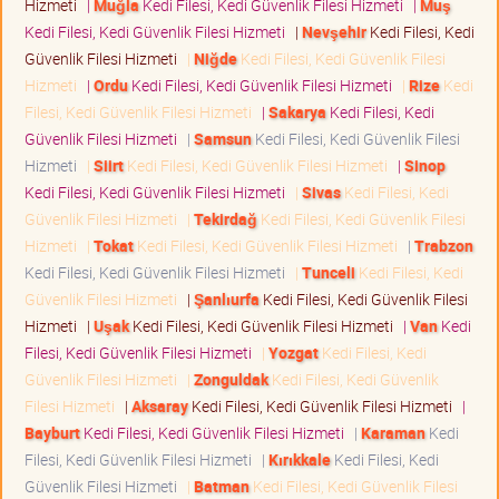
Hizmeti
|
Muğla
Kedi Filesi, Kedi Güvenlik Filesi Hizmeti
|
Muş
Kedi Filesi, Kedi Güvenlik Filesi Hizmeti
|
Nevşehir
Kedi Filesi, Kedi
Güvenlik Filesi Hizmeti
|
Niğde
Kedi Filesi, Kedi Güvenlik Filesi
Hizmeti
|
Ordu
Kedi Filesi, Kedi Güvenlik Filesi Hizmeti
|
Rize
Kedi
Filesi, Kedi Güvenlik Filesi Hizmeti
|
Sakarya
Kedi Filesi, Kedi
Güvenlik Filesi Hizmeti
|
Samsun
Kedi Filesi, Kedi Güvenlik Filesi
Hizmeti
|
Siirt
Kedi Filesi, Kedi Güvenlik Filesi Hizmeti
|
Sinop
Kedi Filesi, Kedi Güvenlik Filesi Hizmeti
|
Sivas
Kedi Filesi, Kedi
Güvenlik Filesi Hizmeti
|
Tekirdağ
Kedi Filesi, Kedi Güvenlik Filesi
Hizmeti
|
Tokat
Kedi Filesi, Kedi Güvenlik Filesi Hizmeti
|
Trabzon
Kedi Filesi, Kedi Güvenlik Filesi Hizmeti
|
Tunceli
Kedi Filesi, Kedi
Güvenlik Filesi Hizmeti
|
Şanlıurfa
Kedi Filesi, Kedi Güvenlik Filesi
Hizmeti
|
Uşak
Kedi Filesi, Kedi Güvenlik Filesi Hizmeti
|
Van
Kedi
Filesi, Kedi Güvenlik Filesi Hizmeti
|
Yozgat
Kedi Filesi, Kedi
Güvenlik Filesi Hizmeti
|
Zonguldak
Kedi Filesi, Kedi Güvenlik
Filesi Hizmeti
|
Aksaray
Kedi Filesi, Kedi Güvenlik Filesi Hizmeti
|
Bayburt
Kedi Filesi, Kedi Güvenlik Filesi Hizmeti
|
Karaman
Kedi
Filesi, Kedi Güvenlik Filesi Hizmeti
|
Kırıkkale
Kedi Filesi, Kedi
Güvenlik Filesi Hizmeti
|
Batman
Kedi Filesi, Kedi Güvenlik Filesi