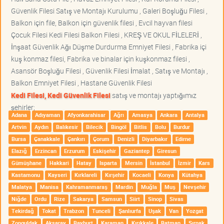
Güvenlik Filesi Satış ve Montajı Kurulumu , Galeri Boşluğu Filesi ,
Balkon için file, Balkon için güvenlik filesi , Evcil hayvan filesi
Çocuk Filesi Kedi Filesi Balkon Filesi , KREŞ VE OKUL FİLELERİ ,
İnşaat Güvenlik Ağı Düşme Durdurma Emniyet Filesi , Fabrika içi
kuş konmaz filesi, Fabrika ve binalar için kuşkonmaz filesi ,
Asansör Boşluğu Filesi , Güvenlik Filesi İmalat , Satış ve Montajı ,
Balkon Emniyet Filesi , Hastane Güvenlik Filesi
Kedi Filesi, Kedi Güvenlik Filesi
satış ve montajı yaptığımız
şehirler;
Adana
Adıyaman
Afyonkarahisar
Ağrı
Amasya
Ankara
Antalya
Artvin
Aydın
Balıkesir
Bilecik
Bingöl
Bitlis
Bolu
Burdur
Bursa
Çanakkale
Çankırı
Çorum
Denizli
Diyarbakır
Edirne
Elazığ
Erzincan
Erzurum
Eskişehir
Gaziantep
Giresun
Gümüşhane
Hakkari
Hatay
Isparta
Mersin
İstanbul
İzmir
Kars
Kastamonu
Kayseri
Kırklareli
Kırşehir
Kocaeli
Konya
Kütahya
Malatya
Manisa
Kahramanmaraş
Mardin
Muğla
Muş
Nevşehir
Niğde
Ordu
Rize
Sakarya
Samsun
Siirt
Sinop
Sivas
Tekirdağ
Tokat
Trabzon
Tunceli
Şanlıurfa
Uşak
Van
Yozgat
Zonguldak
Aksaray
Bayburt
Karaman
Kırıkkale
Batman
Şırnak