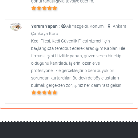
gönül rahatlığıyla tavsiye ederim.
Yorum Yapan :
Ali Yazgeldi, Konum :
Ankara
Çankaya Koru
Kedi Filesi, Kedi Güvenlik Filesi hizmeti için
başlangıçta tereddüt ederek aradığım Kaplan File
firması, işini titizlikle yapan, güven veren bir ekip
olduğunu kanıtladı. İşlerini özenle ve
profesyonellikle gerçekleştirip beni büyük bir
sorundan kurtardılar. Bu devirde böyle ustaları
bulmak gerçekten zor, işiniz her daim rast gelsin