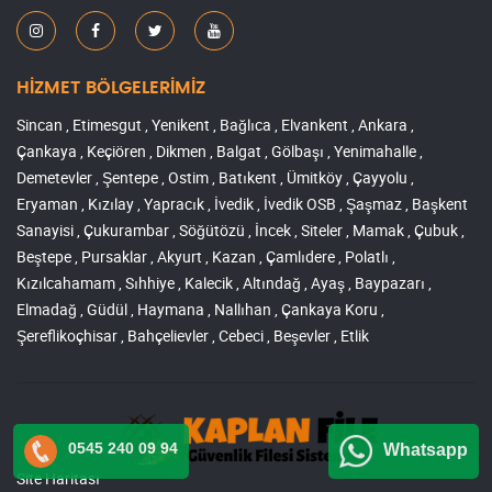
HİZMET BÖLGELERİMİZ
Sincan , Etimesgut , Yenikent , Bağlıca , Elvankent , Ankara ,
Çankaya , Keçiören , Dikmen , Balgat , Gölbaşı , Yenimahalle ,
Demetevler , Şentepe , Ostim , Batıkent , Ümitköy , Çayyolu ,
Eryaman , Kızılay , Yapracık , İvedik , İvedik OSB , Şaşmaz , Başkent
Sanayisi , Çukurambar , Söğütözü , İncek , Siteler , Mamak , Çubuk ,
Beştepe , Pursaklar , Akyurt , Kazan , Çamlıdere , Polatlı ,
Kızılcahamam , Sıhhiye , Kalecik , Altındağ , Ayaş , Baypazarı ,
Elmadağ , Güdül , Haymana , Nallıhan , Çankaya Koru ,
Şereflikoçhisar , Bahçelievler , Cebeci , Beşevler , Etlik
0545 240 09 94
Whatsapp
Site Haritası