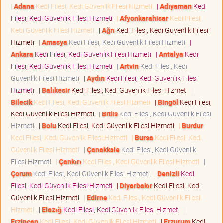
|
Adana
Kedi Filesi, Kedi Güvenlik Filesi Hizmeti
|
Adıyaman
Kedi
Filesi, Kedi Güvenlik Filesi Hizmeti
|
Afyonkarahisar
Kedi Filesi,
Kedi Güvenlik Filesi Hizmeti
|
Ağrı
Kedi Filesi, Kedi Güvenlik Filesi
Hizmeti
|
Amasya
Kedi Filesi, Kedi Güvenlik Filesi Hizmeti
|
Ankara
Kedi Filesi, Kedi Güvenlik Filesi Hizmeti
|
Antalya
Kedi
Filesi, Kedi Güvenlik Filesi Hizmeti
|
Artvin
Kedi Filesi, Kedi
Güvenlik Filesi Hizmeti
|
Aydın
Kedi Filesi, Kedi Güvenlik Filesi
Hizmeti
|
Balıkesir
Kedi Filesi, Kedi Güvenlik Filesi Hizmeti
|
Bilecik
Kedi Filesi, Kedi Güvenlik Filesi Hizmeti
|
Bingöl
Kedi Filesi,
Kedi Güvenlik Filesi Hizmeti
|
Bitlis
Kedi Filesi, Kedi Güvenlik Filesi
Hizmeti
|
Bolu
Kedi Filesi, Kedi Güvenlik Filesi Hizmeti
|
Burdur
Kedi Filesi, Kedi Güvenlik Filesi Hizmeti
|
Bursa
Kedi Filesi, Kedi
Güvenlik Filesi Hizmeti
|
Çanakkale
Kedi Filesi, Kedi Güvenlik
Filesi Hizmeti
|
Çankırı
Kedi Filesi, Kedi Güvenlik Filesi Hizmeti
|
Çorum
Kedi Filesi, Kedi Güvenlik Filesi Hizmeti
|
Denizli
Kedi
Filesi, Kedi Güvenlik Filesi Hizmeti
|
Diyarbakır
Kedi Filesi, Kedi
Güvenlik Filesi Hizmeti
|
Edirne
Kedi Filesi, Kedi Güvenlik Filesi
Hizmeti
|
Elazığ
Kedi Filesi, Kedi Güvenlik Filesi Hizmeti
|
Erzincan
Kedi Filesi, Kedi Güvenlik Filesi Hizmeti
|
Erzurum
Kedi