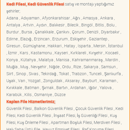
Kedi Filesi, Kedi Güvenlik Filesi
satış ve montajı yaptığımız
şehirler;
Adana , Adıyaman , Afyonkarahisar , Ağrı , Amasya , Ankara ,
Antalya , Artvin , Aydın , Balıkesir , Bilecik , Bingöl , Bitlis , Bolu ,
Burdur , Bursa , Çanakkale , Çankırı , Çorum , Denizli , Diyarbakır ,
Edirne , Elazığ , Erzincan , Erzurum , Eskişehir , Gaziantep ,
Giresun , Gümüşhane , Hakkari , Hatay , Isparta , Mersin , İstanbul
, İzmir , Kars , Kastamonu , Kayseri , Kırklareli , Kırşehir , Kocaeli ,
Konya , Kütahya , Malatya , Manisa , Kahramanmaraş , Mardin ,
Muğla , Muş , Nevşehir , Niğde , Ordu , Rize , Sakarya , Samsun ,
Siirt , Sinop , Sivas , Tekirdağ , Tokat , Trabzon , Tunceli , Şanlıurfa ,
Uşak , Van , Yozgat , Zonguldak , Aksaray , Bayburt , Karaman ,
Kırıkkale , Batman , Şırnak , Bartın , Ardahan , Iğdır , Yalova ,
Karabük , Kilis , Osmaniye , Düzce
Kaplan File Hizmetlerimiz;
Güvenlik Filesi , Balkon Güvenlik Filesi , Çocuk Güvenlik Filesi , Kedi
Filesi, Kedi Güvenlik Filesi , İnşaat Filesi, İş Güvenliği Filesi , Kuş
Filesi, Kuş Önleme Filesi , Apartman Boşluk Filesi, Merdiven Filesi ,
Halı Saha Üstü File , Havuz Emniyet Filesi , Raf Koruma Filesi ,