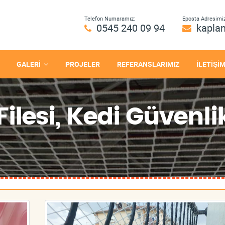
Telefon Numaramız:
Eposta Adresimiz
0545 240 09 94
kapla
GALERİ
PROJELER
REFERANSLARIMIZ
İLETİŞİ
lesi, Kedi Güvenlik