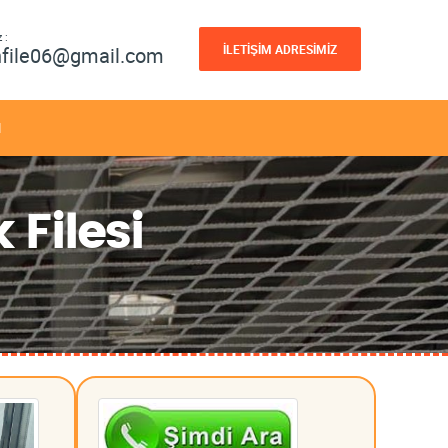
 :
İLETİŞİM ADRESİMİZ
nfile06@gmail.com
M
 Filesi