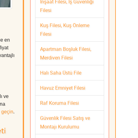
İnşaat Filesi, İş Güvenliği
Filesi
Kuş Filesi, Kuş Önleme
Filesi
de en
iyat
Apartman Boşluk Filesi,
antajlı
Merdiven Filesi
Halı Saha Üstü File
Havuz Emniyet Filesi
ı ve
Raf Koruma Filesi
ına
 geçin
.
Güvenlik Filesi Satış ve
Montajı Kurulumu
ti