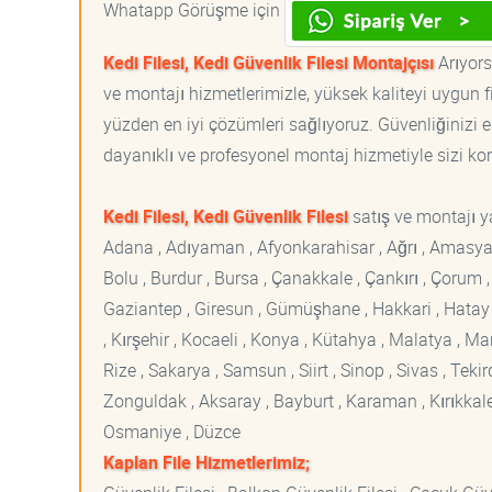
Whatapp Görüşme için
Kedi Filesi, Kedi Güvenlik Filesi Montajçısı
Arıyorsa
ve montajı hizmetlerimizle, yüksek kaliteyi uygun 
yüzden en iyi çözümleri sağlıyoruz. Güvenliğinizi e
dayanıklı ve profesyonel montaj hizmetiyle sizi korur
Kedi Filesi, Kedi Güvenlik Filesi
satış ve montajı ya
Adana , Adıyaman , Afyonkarahisar , Ağrı , Amasya , An
Bolu , Burdur , Bursa , Çanakkale , Çankırı , Çorum , D
Gaziantep , Giresun , Gümüşhane , Hakkari , Hatay , I
, Kırşehir , Kocaeli , Konya , Kütahya , Malatya , 
Rize , Sakarya , Samsun , Siirt , Sinop , Sivas , Teki
Zonguldak , Aksaray , Bayburt , Karaman , Kırıkkale ,
Osmaniye , Düzce
Kaplan File Hizmetlerimiz;