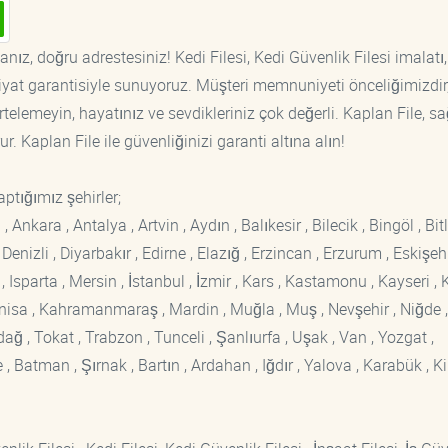
nız, doğru adrestesiniz! Kedi Filesi, Kedi Güvenlik Filesi imalatı,
fiyat garantisiyle sunuyoruz. Müşteri memnuniyeti önceliğimizdir
rtelemeyin, hayatınız ve sevdikleriniz çok değerli. Kaplan File, s
. Kaplan File ile güvenliğinizi garanti altına alın!
ptığımız şehirler;
kara , Antalya , Artvin , Aydın , Balıkesir , Bilecik , Bingöl , Bitli
enizli , Diyarbakır , Edirne , Elazığ , Erzincan , Erzurum , Eskişehi
sparta , Mersin , İstanbul , İzmir , Kars , Kastamonu , Kayseri , K
Manisa , Kahramanmaraş , Mardin , Muğla , Muş , Nevşehir , Niğde ,
rdağ , Tokat , Trabzon , Tunceli , Şanlıurfa , Uşak , Van , Yozgat ,
 Batman , Şırnak , Bartın , Ardahan , Iğdır , Yalova , Karabük , Kil