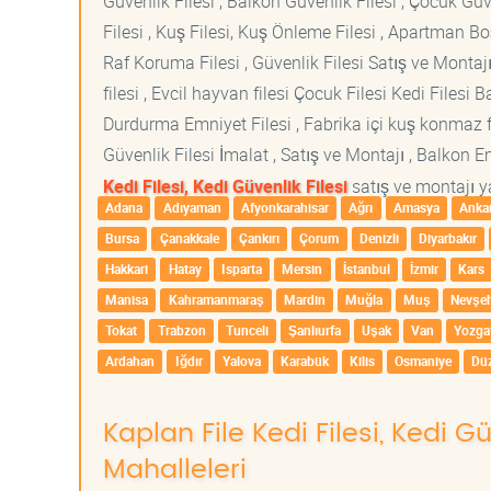
Güvenlik Filesi , Balkon Güvenlik Filesi , Çocuk Güven
Filesi , Kuş Filesi, Kuş Önleme Filesi , Apartman Boş
Raf Koruma Filesi , Güvenlik Filesi Satış ve Montajı
filesi , Evcil hayvan filesi Çocuk Filesi Kedi File
Durdurma Emniyet Filesi , Fabrika içi kuş konmaz fi
Güvenlik Filesi İmalat , Satış ve Montajı , Balkon E
Kedi Filesi, Kedi Güvenlik Filesi
satış ve montajı ya
Adana
Adıyaman
Afyonkarahisar
Ağrı
Amasya
Anka
Bursa
Çanakkale
Çankırı
Çorum
Denizli
Diyarbakır
Hakkari
Hatay
Isparta
Mersin
İstanbul
İzmir
Kars
Manisa
Kahramanmaraş
Mardin
Muğla
Muş
Nevşeh
Tokat
Trabzon
Tunceli
Şanlıurfa
Uşak
Van
Yozga
Ardahan
Iğdır
Yalova
Karabük
Kilis
Osmaniye
Dü
Kaplan File Kedi Filesi, Kedi G
Mahalleleri