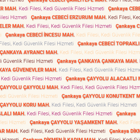
ER MAH.
Kedi Filesi, Kedi Güvenlik Filesi Hizmeti
Çankaya CEBE
Filesi Hizmeti
Çankaya CEBECİ ERZURUM MAH.
Kedi Filesi, Ke
TELER MAH.
Kedi Filesi, Kedi Güvenlik Filesi Hizmeti
Çankaya C
ti
Çankaya CEBECİ İNCESU MAH.
Kedi Filesi, Kedi Güvenlik File
ilesi, Kedi Güvenlik Filesi Hizmeti
Çankaya CEBECİ TOPRAKL
 ÇANKAYA AYRANCI MAH.
Kedi Filesi, Kedi Güvenlik Filesi Hiz
di Güvenlik Filesi Hizmeti
Çankaya ÇANKAYA ÇANKAYA MAH.
KAYA GÜVENEVLER MAH.
Kedi Filesi, Kedi Güvenlik Filesi Hiz
, Kedi Güvenlik Filesi Hizmeti
Çankaya ÇAYYOLU ALACAATLI 
 ÇAYYOLU ÇAYYOLU MAH.
Kedi Filesi, Kedi Güvenlik Filesi Hi
Kedi Güvenlik Filesi Hizmeti
Çankaya ÇAYYOLU KONUTKENT 
 ÇAYYOLU KORU MAH.
Kedi Filesi, Kedi Güvenlik Filesi Hizmeti
ŞLALI MAH.
Kedi Filesi, Kedi Güvenlik Filesi Hizmeti
Çankaya
Filesi Hizmeti
Çankaya ÇAYYOLU YAŞAMKENT MAH.
Kedi Files
AR MAH.
Kedi Filesi, Kedi Güvenlik Filesi Hizmeti
Çankaya Dİ
si Hizmeti
Çankaya DİKMEN İLKADIM MAH.
Kedi Filesi, Kedi Gü