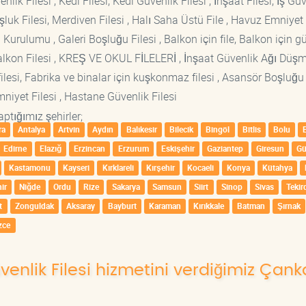
lik Filesi , Kedi Filesi, Kedi Güvenlik Filesi , İnşaat Filesi, İş Gü
luk Filesi, Merdiven Filesi , Halı Saha Üstü File , Havuz Emniyet F
 Kurulumu , Galeri Boşluğu Filesi , Balkon için file, Balkon için g
si Balkon Filesi , KREŞ VE OKUL FİLELERİ , İnşaat Güvenlik Ağı Düş
lesi, Fabrika ve binalar için kuşkonmaz filesi , Asansör Boşluğu F
mniyet Filesi , Hastane Güvenlik Filesi
ptığımız şehirler;
ra
Antalya
Artvin
Aydın
Balıkesir
Bilecik
Bingöl
Bitlis
Bolu
Edirne
Elazığ
Erzincan
Erzurum
Eskişehir
Gaziantep
Giresun
G
Kastamonu
Kayseri
Kırklareli
Kırşehir
Kocaeli
Konya
Kütahya
ir
Niğde
Ordu
Rize
Sakarya
Samsun
Siirt
Sinop
Sivas
Tekir
t
Zonguldak
Aksaray
Bayburt
Karaman
Kırıkkale
Batman
Şırnak
zce
üvenlik Filesi hizmetini verdiğimiz Çan