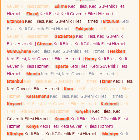
Güvenlik Filesi Hizmeti
|
Edirne
Kedi Filesi, Kedi Güvenlik Filesi
Hizmeti
|
Elazığ
Kedi Filesi, Kedi Güvenlik Filesi Hizmeti
|
Erzincan
Kedi Filesi, Kedi Güvenlik Filesi Hizmeti
|
Erzurum
Kedi
Filesi, Kedi Güvenlik Filesi Hizmeti
|
Eskişehir
Kedi Filesi, Kedi
Güvenlik Filesi Hizmeti
|
Gaziantep
Kedi Filesi, Kedi Güvenlik
Filesi Hizmeti
|
Giresun
Kedi Filesi, Kedi Güvenlik Filesi Hizmeti
|
Gümüşhane
Kedi Filesi, Kedi Güvenlik Filesi Hizmeti
|
Hakkari
Kedi Filesi, Kedi Güvenlik Filesi Hizmeti
|
Hatay
Kedi Filesi, Kedi
Güvenlik Filesi Hizmeti
|
Isparta
Kedi Filesi, Kedi Güvenlik Filesi
Hizmeti
|
Mersin
Kedi Filesi, Kedi Güvenlik Filesi Hizmeti
|
İstanbul
Kedi Filesi, Kedi Güvenlik Filesi Hizmeti
|
İzmir
Kedi Filesi,
Kedi Güvenlik Filesi Hizmeti
|
Kars
Kedi Filesi, Kedi Güvenlik Filesi
Hizmeti
|
Kastamonu
Kedi Filesi, Kedi Güvenlik Filesi Hizmeti
|
Kayseri
Kedi Filesi, Kedi Güvenlik Filesi Hizmeti
|
Kırklareli
Kedi
Filesi, Kedi Güvenlik Filesi Hizmeti
|
Kırşehir
Kedi Filesi, Kedi
Güvenlik Filesi Hizmeti
|
Kocaeli
Kedi Filesi, Kedi Güvenlik Filesi
Hizmeti
|
Konya
Kedi Filesi, Kedi Güvenlik Filesi Hizmeti
|
Kütahya
Kedi Filesi, Kedi Güvenlik Filesi Hizmeti
|
Malatya
Kedi