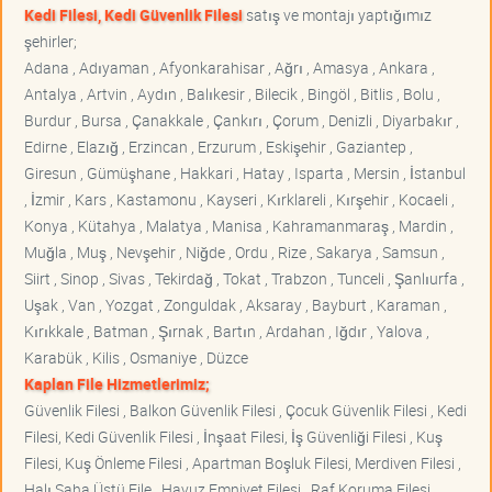
Kedi Filesi, Kedi Güvenlik Filesi
satış ve montajı yaptığımız
şehirler;
Adana , Adıyaman , Afyonkarahisar , Ağrı , Amasya , Ankara ,
Antalya , Artvin , Aydın , Balıkesir , Bilecik , Bingöl , Bitlis , Bolu ,
Burdur , Bursa , Çanakkale , Çankırı , Çorum , Denizli , Diyarbakır ,
Edirne , Elazığ , Erzincan , Erzurum , Eskişehir , Gaziantep ,
Giresun , Gümüşhane , Hakkari , Hatay , Isparta , Mersin , İstanbul
, İzmir , Kars , Kastamonu , Kayseri , Kırklareli , Kırşehir , Kocaeli ,
Konya , Kütahya , Malatya , Manisa , Kahramanmaraş , Mardin ,
Muğla , Muş , Nevşehir , Niğde , Ordu , Rize , Sakarya , Samsun ,
Siirt , Sinop , Sivas , Tekirdağ , Tokat , Trabzon , Tunceli , Şanlıurfa ,
Uşak , Van , Yozgat , Zonguldak , Aksaray , Bayburt , Karaman ,
Kırıkkale , Batman , Şırnak , Bartın , Ardahan , Iğdır , Yalova ,
Karabük , Kilis , Osmaniye , Düzce
Kaplan File Hizmetlerimiz;
Güvenlik Filesi , Balkon Güvenlik Filesi , Çocuk Güvenlik Filesi , Kedi
Filesi, Kedi Güvenlik Filesi , İnşaat Filesi, İş Güvenliği Filesi , Kuş
Filesi, Kuş Önleme Filesi , Apartman Boşluk Filesi, Merdiven Filesi ,
Halı Saha Üstü File , Havuz Emniyet Filesi , Raf Koruma Filesi ,