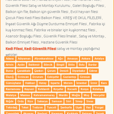
Güvenlik Filesi Satış ve Montajı Kurulumu , Galeri Boşluğu Filesi ,
Balkon için file, Balkon için güvenlik filesi , Evcil hayvan filesi
Çocuk Filesi Kedi Filesi Balkon Filesi , KREŞ VE OKUL FİLELERİ ,
İnşaat Güvenlik Ağı Düşme Durdurma Emniyet Filesi , Fabrika içi
kuş konmaz filesi, Fabrika ve binalar için kuşkonmaz filesi ,
Asansör Boşluğu Filesi , Güvenlik Filesi İmalat , Satış ve Montajı ,
Balkon Emniyet Filesi , Hastane Güvenlik Filesi
Kedi Filesi, Kedi Güvenlik Filesi
satış ve montajı yaptığımız
şehirler;
Adana
Adıyaman
Afyonkarahisar
Ağrı
Amasya
Ankara
Antalya
Artvin
Aydın
Balıkesir
Bilecik
Bingöl
Bitlis
Bolu
Burdur
Bursa
Çanakkale
Çankırı
Çorum
Denizli
Diyarbakır
Edirne
Elazığ
Erzincan
Erzurum
Eskişehir
Gaziantep
Giresun
Gümüşhane
Hakkari
Hatay
Isparta
Mersin
İstanbul
İzmir
Kars
Kastamonu
Kayseri
Kırklareli
Kırşehir
Kocaeli
Konya
Kütahya
Malatya
Manisa
Kahramanmaraş
Mardin
Muğla
Muş
Nevşehir
Niğde
Ordu
Rize
Sakarya
Samsun
Siirt
Sinop
Sivas
Tekirdağ
Tokat
Trabzon
Tunceli
Şanlıurfa
Uşak
Van
Yozgat
Zonguldak
Aksaray
Bayburt
Karaman
Kırıkkale
Batman
Şırnak