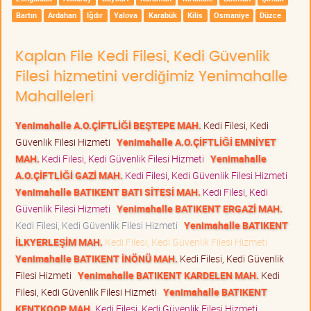
Bartın
Ardahan
Iğdır
Yalova
Karabük
Kilis
Osmaniye
Düzce
Kaplan File Kedi Filesi, Kedi Güvenlik
Filesi hizmetini verdiğimiz Yenimahalle
Mahalleleri
Yenimahalle A.O.ÇİFTLİĞİ BEŞTEPE MAH.
Kedi Filesi, Kedi
Güvenlik Filesi Hizmeti
Yenimahalle A.O.ÇİFTLİĞİ EMNİYET
MAH.
Kedi Filesi, Kedi Güvenlik Filesi Hizmeti
Yenimahalle
A.O.ÇİFTLİĞİ GAZİ MAH.
Kedi Filesi, Kedi Güvenlik Filesi Hizmeti
Yenimahalle BATIKENT BATI SİTESİ MAH.
Kedi Filesi, Kedi
Güvenlik Filesi Hizmeti
Yenimahalle BATIKENT ERGAZİ MAH.
Kedi Filesi, Kedi Güvenlik Filesi Hizmeti
Yenimahalle BATIKENT
İLKYERLEŞİM MAH.
Kedi Filesi, Kedi Güvenlik Filesi Hizmeti
Yenimahalle BATIKENT İNÖNÜ MAH.
Kedi Filesi, Kedi Güvenlik
Filesi Hizmeti
Yenimahalle BATIKENT KARDELEN MAH.
Kedi
Filesi, Kedi Güvenlik Filesi Hizmeti
Yenimahalle BATIKENT
KENTKOOP MAH.
Kedi Filesi, Kedi Güvenlik Filesi Hizmeti