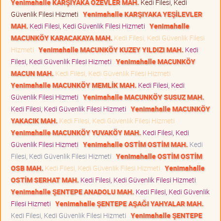
Yenimahalle KARŞIYAKA ÖZEVLER MAH.
Kedi Filesi, Kedi
Güvenlik Filesi Hizmeti
Yenimahalle KARŞIYAKA YEŞİLEVLER
MAH.
Kedi Filesi, Kedi Güvenlik Filesi Hizmeti
Yenimahalle
MACUNKÖY KARACAKAYA MAH.
Kedi Filesi, Kedi Güvenlik Filesi
Hizmeti
Yenimahalle MACUNKÖY KUZEY YILDIZI MAH.
Kedi
Filesi, Kedi Güvenlik Filesi Hizmeti
Yenimahalle MACUNKÖY
MACUN MAH.
Kedi Filesi, Kedi Güvenlik Filesi Hizmeti
Yenimahalle MACUNKÖY MEMLİK MAH.
Kedi Filesi, Kedi
Güvenlik Filesi Hizmeti
Yenimahalle MACUNKÖY SUSUZ MAH.
Kedi Filesi, Kedi Güvenlik Filesi Hizmeti
Yenimahalle MACUNKÖY
YAKACIK MAH.
Kedi Filesi, Kedi Güvenlik Filesi Hizmeti
Yenimahalle MACUNKÖY YUVAKÖY MAH.
Kedi Filesi, Kedi
Güvenlik Filesi Hizmeti
Yenimahalle OSTİM OSTİM MAH.
Kedi
Filesi, Kedi Güvenlik Filesi Hizmeti
Yenimahalle OSTİM OSTİM
OSB MAH.
Kedi Filesi, Kedi Güvenlik Filesi Hizmeti
Yenimahalle
OSTİM SERHAT MAH.
Kedi Filesi, Kedi Güvenlik Filesi Hizmeti
Yenimahalle ŞENTEPE ANADOLU MAH.
Kedi Filesi, Kedi Güvenlik
Filesi Hizmeti
Yenimahalle ŞENTEPE AŞAĞI YAHYALAR MAH.
Kedi Filesi, Kedi Güvenlik Filesi Hizmeti
Yenimahalle ŞENTEPE