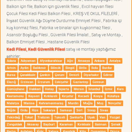
Balkon için file, Balkon için güvenlik filesi , Evcil hayvan filesi
Çocuk Filesi Kedi Filesi Balkon Filesi , KREŞ VE OKUL FİLELERİ ,
İnşaat Güvenlik Ağı Düşme Durdurma Emniyet Filesi , Fabrika içi
kuş konmaz filesi, Fabrika ve binalar için kuşkonmaz filesi ,
Asansör Boşluğu Filesi , Güvenlik Filesi İmalat , Satış ve Montajı ,
Balkon Emniyet Filesi , Hastane Güvenlik Filesi
Kedi Filesi, Kedi Güvenlik Filesi
satış ve montajı yaptığımız
şehirler;
Adana
Adıyaman
Afyonkarahisar
Ağrı
Amasya
Ankara
Antalya
Artvin
Aydın
Balıkesir
Bilecik
Bingöl
Bitlis
Bolu
Burdur
Bursa
Çanakkale
Çankırı
Çorum
Denizli
Diyarbakır
Edirne
Elazığ
Erzincan
Erzurum
Eskişehir
Gaziantep
Giresun
Gümüşhane
Hakkari
Hatay
Isparta
Mersin
İstanbul
İzmir
Kars
Kastamonu
Kayseri
Kırklareli
Kırşehir
Kocaeli
Konya
Kütahya
Malatya
Manisa
Kahramanmaraş
Mardin
Muğla
Muş
Nevşehir
Niğde
Ordu
Rize
Sakarya
Samsun
Siirt
Sinop
Sivas
Tekirdağ
Tokat
Trabzon
Tunceli
Şanlıurfa
Uşak
Van
Yozgat
Zonguldak
Aksaray
Bayburt
Karaman
Kırıkkale
Batman
Şırnak
Bartın
Ardahan
Iğdır
Yalova
Karabük
Kilis
Osmaniye
Düzce