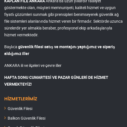
KAPLAN FİLE ANKARA
Ankara'da uzun yıllardır faaliyet
göstermekte olan, müşteri memnuniyeti, kaliteli hizmet ve uygun
fiyatlı çözümleri sunmak gibi prensipleri benimseyerek güvenlik ağ
file sistemleri alanlarında hizmet veren bir firmadır. Sektörde uzunca
sürelerdir yer almakla beraber, profesyonel ekip arkadaşlarıyla
hizmet vermektedir.
Başlıca
güvenlik filesi satış ve montajını yaptığımız ve sipariş
aldığımız iller
ANKARA ili ve ilçeleri ve çevre iller
HAFTA SONU CUMARTESİ VE PAZAR GÜNLERİ DE HİZMET
VERMEKTEYİZ!
HİZMETLERİMİZ
Güvenlik Filesi
Balkon Güvenlik Filesi