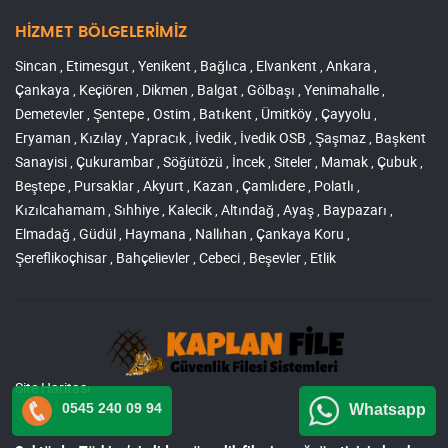
HİZMET BÖLGELERİMİZ
Sincan , Etimesgut , Yenikent , Bağlıca , Elvankent , Ankara ,
Çankaya , Keçiören , Dikmen , Balgat , Gölbaşı , Yenimahalle ,
Demetevler , Şentepe , Ostim , Batıkent , Ümitköy , Çayyolu ,
Eryaman , Kızılay , Yapracık , İvedik , İvedik OSB , Şaşmaz , Başkent
Sanayisi , Çukurambar , Söğütözü , İncek , Siteler , Mamak , Çubuk ,
Beştepe , Pursaklar , Akyurt , Kazan , Çamlıdere , Polatlı ,
Kızılcahamam , Sıhhiye , Kalecik , Altındağ , Ayaş , Baypazarı ,
Elmadağ , Güdül , Haymana , Nallıhan , Çankaya Koru ,
Şereflikoçhisar , Bahçelievler , Cebeci , Beşevler , Etlik
Site Haritası
0545 240 09 94
Whatsapp