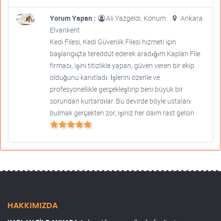
Yorum Yapan :
Ali Yazgeldi, Konum :
Ankara
Elvankent
Kedi Filesi, Kedi Güvenlik Filesi hizmeti için
başlangıçta tereddüt ederek aradığım Kaplan File
firması, işini titizlikle yapan, güven veren bir ekip
olduğunu kanıtladı. İşlerini özenle ve
profesyonellikle gerçekleştirip beni büyük bir
sorundan kurtardılar. Bu devirde böyle ustaları
bulmak gerçekten zor, işiniz her daim rast gelsin
HAKKIMIZDA