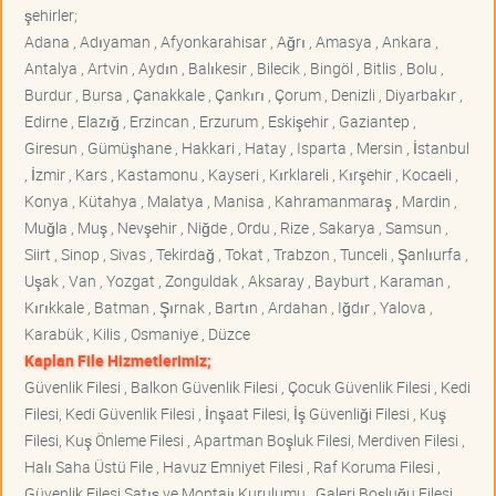
şehirler;
Adana , Adıyaman , Afyonkarahisar , Ağrı , Amasya , Ankara ,
Antalya , Artvin , Aydın , Balıkesir , Bilecik , Bingöl , Bitlis , Bolu ,
Burdur , Bursa , Çanakkale , Çankırı , Çorum , Denizli , Diyarbakır ,
Edirne , Elazığ , Erzincan , Erzurum , Eskişehir , Gaziantep ,
Giresun , Gümüşhane , Hakkari , Hatay , Isparta , Mersin , İstanbul
, İzmir , Kars , Kastamonu , Kayseri , Kırklareli , Kırşehir , Kocaeli ,
Konya , Kütahya , Malatya , Manisa , Kahramanmaraş , Mardin ,
Muğla , Muş , Nevşehir , Niğde , Ordu , Rize , Sakarya , Samsun ,
Siirt , Sinop , Sivas , Tekirdağ , Tokat , Trabzon , Tunceli , Şanlıurfa ,
Uşak , Van , Yozgat , Zonguldak , Aksaray , Bayburt , Karaman ,
Kırıkkale , Batman , Şırnak , Bartın , Ardahan , Iğdır , Yalova ,
Karabük , Kilis , Osmaniye , Düzce
Kaplan File Hizmetlerimiz;
Güvenlik Filesi , Balkon Güvenlik Filesi , Çocuk Güvenlik Filesi , Kedi
Filesi, Kedi Güvenlik Filesi , İnşaat Filesi, İş Güvenliği Filesi , Kuş
Filesi, Kuş Önleme Filesi , Apartman Boşluk Filesi, Merdiven Filesi ,
Halı Saha Üstü File , Havuz Emniyet Filesi , Raf Koruma Filesi ,
Güvenlik Filesi Satış ve Montajı Kurulumu , Galeri Boşluğu Filesi ,