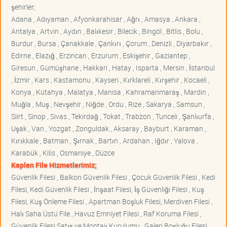
şehirler;
Adana , Adıyaman , Afyonkarahisar , Ağrı , Amasya , Ankara ,
Antalya , Artvin , Aydın , Balıkesir , Bilecik , Bingöl , Bitlis , Bolu ,
Burdur , Bursa , Çanakkale , Çankırı , Çorum , Denizli , Diyarbakır ,
Edirne , Elazığ , Erzincan , Erzurum , Eskişehir , Gaziantep ,
Giresun , Gümüşhane , Hakkari , Hatay , Isparta , Mersin , İstanbul
, İzmir , Kars , Kastamonu , Kayseri , Kırklareli , Kırşehir , Kocaeli ,
Konya , Kütahya , Malatya , Manisa , Kahramanmaraş , Mardin ,
Muğla , Muş , Nevşehir , Niğde , Ordu , Rize , Sakarya , Samsun ,
Siirt , Sinop , Sivas , Tekirdağ , Tokat , Trabzon , Tunceli , Şanlıurfa ,
Uşak , Van , Yozgat , Zonguldak , Aksaray , Bayburt , Karaman ,
Kırıkkale , Batman , Şırnak , Bartın , Ardahan , Iğdır , Yalova ,
Karabük , Kilis , Osmaniye , Düzce
Kaplan File Hizmetlerimiz;
Güvenlik Filesi , Balkon Güvenlik Filesi , Çocuk Güvenlik Filesi , Kedi
Filesi, Kedi Güvenlik Filesi , İnşaat Filesi, İş Güvenliği Filesi , Kuş
Filesi, Kuş Önleme Filesi , Apartman Boşluk Filesi, Merdiven Filesi ,
Halı Saha Üstü File , Havuz Emniyet Filesi , Raf Koruma Filesi ,
Güvenlik Filesi Satış ve Montajı Kurulumu , Galeri Boşluğu Filesi ,