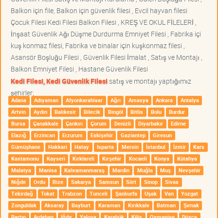
Balkon için file, Balkon için güvenlik filesi , Evcil hayvan filesi
Çocuk Filesi Kedi Filesi Balkon Filesi , KREŞ VE OKUL FİLELERİ ,
İnşaat Güvenlik Ağı Düşme Durdurma Emniyet Filesi , Fabrika içi
kuş konmaz filesi, Fabrika ve binalar için kuşkonmaz filesi ,
Asansör Boşluğu Filesi , Güvenlik Filesi İmalat , Satış ve Montajı ,
Balkon Emniyet Filesi , Hastane Güvenlik Filesi
Kedi Filesi, Kedi Güvenlik Filesi
satış ve montajı yaptığımız
şehirler;
Adana
Adıyaman
Afyonkarahisar
Ağrı
Amasya
Ankara
Antalya
Artvin
Aydın
Balıkesir
Bilecik
Bingöl
Bitlis
Bolu
Burdur
Bursa
Çanakkale
Çankırı
Çorum
Denizli
Diyarbakır
Edirne
Elazığ
Erzincan
Erzurum
Eskişehir
Gaziantep
Giresun
Gümüşhane
Hakkari
Hatay
Isparta
Mersin
İstanbul
İzmir
Kars
Kastamonu
Kayseri
Kırklareli
Kırşehir
Kocaeli
Konya
Kütahya
Malatya
Manisa
Kahramanmaraş
Mardin
Muğla
Muş
Nevşehir
Niğde
Ordu
Rize
Sakarya
Samsun
Siirt
Sinop
Sivas
Tekirdağ
Tokat
Trabzon
Tunceli
Şanlıurfa
Uşak
Van
Yozgat
Zonguldak
Aksaray
Bayburt
Karaman
Kırıkkale
Batman
Şırnak
Bartın
Ardahan
Iğdır
Yalova
Karabük
Kilis
Osmaniye
Düzce