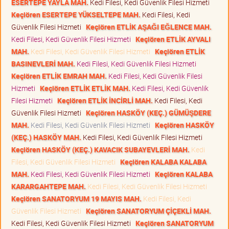
ESERTEPE YAYLA MAH.
Kedi Filesi, Kedi Güvenlik Filesi Hizmeti
Keçiören ESERTEPE YÜKSELTEPE MAH.
Kedi Filesi, Kedi
Güvenlik Filesi Hizmeti
Keçiören ETLİK AŞAĞI EĞLENCE MAH.
Kedi Filesi, Kedi Güvenlik Filesi Hizmeti
Keçiören ETLİK AYVALI
MAH.
Kedi Filesi, Kedi Güvenlik Filesi Hizmeti
Keçiören ETLİK
BASINEVLERİ MAH.
Kedi Filesi, Kedi Güvenlik Filesi Hizmeti
Keçiören ETLİK EMRAH MAH.
Kedi Filesi, Kedi Güvenlik Filesi
Hizmeti
Keçiören ETLİK ETLİK MAH.
Kedi Filesi, Kedi Güvenlik
Filesi Hizmeti
Keçiören ETLİK İNCİRLİ MAH.
Kedi Filesi, Kedi
Güvenlik Filesi Hizmeti
Keçiören HASKÖY (KEÇ.) GÜMÜŞDERE
MAH.
Kedi Filesi, Kedi Güvenlik Filesi Hizmeti
Keçiören HASKÖY
(KEÇ.) HASKÖY MAH.
Kedi Filesi, Kedi Güvenlik Filesi Hizmeti
Keçiören HASKÖY (KEÇ.) KAVACIK SUBAYEVLERİ MAH.
Kedi
Filesi, Kedi Güvenlik Filesi Hizmeti
Keçiören KALABA KALABA
MAH.
Kedi Filesi, Kedi Güvenlik Filesi Hizmeti
Keçiören KALABA
KARARGAHTEPE MAH.
Kedi Filesi, Kedi Güvenlik Filesi Hizmeti
Keçiören SANATORYUM 19 MAYIS MAH.
Kedi Filesi, Kedi
Güvenlik Filesi Hizmeti
Keçiören SANATORYUM ÇİÇEKLİ MAH.
Kedi Filesi, Kedi Güvenlik Filesi Hizmeti
Keçiören SANATORYUM