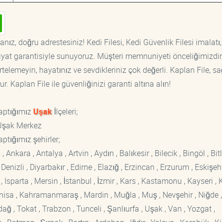
nız, doğru adrestesiniz! Kedi Filesi, Kedi Güvenlik Filesi imalatı,
fiyat garantisiyle sunuyoruz. Müşteri memnuniyeti önceliğimizdir
rtelemeyin, hayatınız ve sevdikleriniz çok değerli. Kaplan File, s
. Kaplan File ile güvenliğinizi garanti altına alın!
yaptığımız
Uşak
İlçeleri;
, Uşak Merkez
ptığımız şehirler;
kara , Antalya , Artvin , Aydın , Balıkesir , Bilecik , Bingöl , Bitli
enizli , Diyarbakır , Edirne , Elazığ , Erzincan , Erzurum , Eskişehi
sparta , Mersin , İstanbul , İzmir , Kars , Kastamonu , Kayseri , K
Manisa , Kahramanmaraş , Mardin , Muğla , Muş , Nevşehir , Niğde ,
rdağ , Tokat , Trabzon , Tunceli , Şanlıurfa , Uşak , Van , Yozgat ,