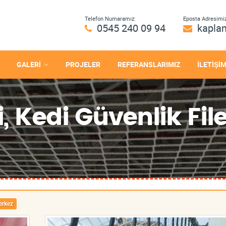
Telefon Numaramız:
Eposta Adresimiz
0545 240 09 94
kapla
GALERİ
PROJELER
REFERANSLARIMIZ
İLETİŞİ
, Kedi Güvenlik File
erkez