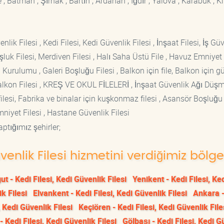
 Batman , Şırnak , Bartın , Ardahan , Iğdır , Yalova , Karabük , Kil
lik Filesi , Kedi Filesi, Kedi Güvenlik Filesi , İnşaat Filesi, İş Gü
luk Filesi, Merdiven Filesi , Halı Saha Üstü File , Havuz Emniyet F
 Kurulumu , Galeri Boşluğu Filesi , Balkon için file, Balkon için g
si Balkon Filesi , KREŞ VE OKUL FİLELERİ , İnşaat Güvenlik Ağı Düş
lesi, Fabrika ve binalar için kuşkonmaz filesi , Asansör Boşluğu F
mniyet Filesi , Hastane Güvenlik Filesi
ptığımız şehirler;
üvenlik Filesi hizmetini verdiğimiz bölge
t - Kedi Filesi, Kedi Güvenlik Filesi
Yenikent - Kedi Filesi, Ke
k Filesi
Elvankent - Kedi Filesi, Kedi Güvenlik Filesi
Ankara -
 Kedi Güvenlik Filesi
Keçiören - Kedi Filesi, Kedi Güvenlik File
- Kedi Filesi, Kedi Güvenlik Filesi
Gölbaşı - Kedi Filesi, Kedi G