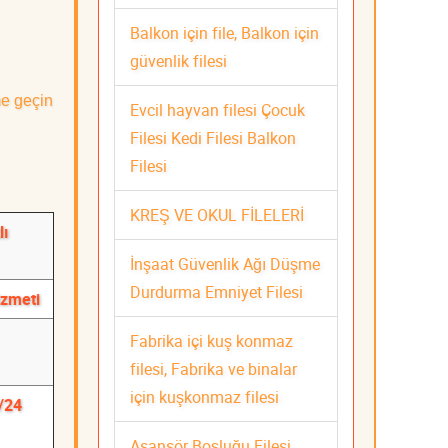
Balkon için file, Balkon için
güvenlik filesi
me geçin
Evcil hayvan filesi Çocuk
Filesi Kedi Filesi Balkon
Filesi
KREŞ VE OKUL FİLELERİ
lı
İnşaat Güvenlik Ağı Düşme
Durdurma Emniyet Filesi
izmeti
Fabrika içi kuş konmaz
filesi, Fabrika ve binalar
için kuşkonmaz filesi
7/24
Asansör Boşluğu Filesi