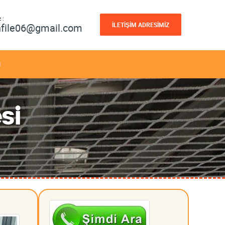
 :
İLETİŞİM ADRESİMİZ
nfile06@gmail.com
M
si