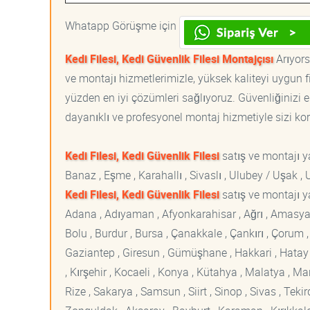
Whatapp Görüşme için
Kedi Filesi, Kedi Güvenlik Filesi Montajçısı
Arıyorsa
ve montajı hizmetlerimizle, yüksek kaliteyi uygun 
yüzden en iyi çözümleri sağlıyoruz. Güvenliğinizi e
dayanıklı ve profesyonel montaj hizmetiyle sizi korur
Kedi Filesi, Kedi Güvenlik Filesi
satış ve montajı 
Banaz , Eşme , Karahallı , Sivaslı , Ulubey / Uşak 
Kedi Filesi, Kedi Güvenlik Filesi
satış ve montajı ya
Adana , Adıyaman , Afyonkarahisar , Ağrı , Amasya , An
Bolu , Burdur , Bursa , Çanakkale , Çankırı , Çorum , D
Gaziantep , Giresun , Gümüşhane , Hakkari , Hatay , I
, Kırşehir , Kocaeli , Konya , Kütahya , Malatya , 
Rize , Sakarya , Samsun , Siirt , Sinop , Sivas , Teki