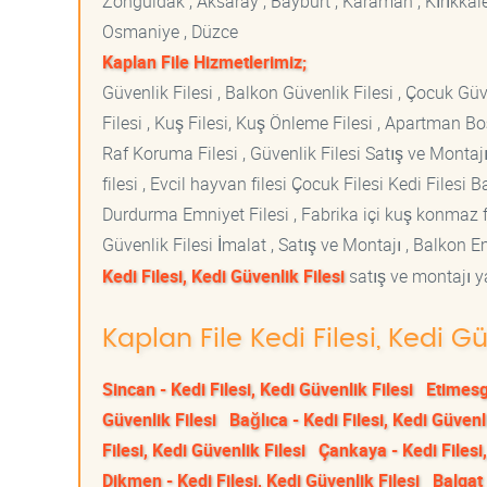
Zonguldak , Aksaray , Bayburt , Karaman , Kırıkkale ,
Osmaniye , Düzce
Kaplan File Hizmetlerimiz;
Güvenlik Filesi , Balkon Güvenlik Filesi , Çocuk Güven
Filesi , Kuş Filesi, Kuş Önleme Filesi , Apartman Boş
Raf Koruma Filesi , Güvenlik Filesi Satış ve Montajı
filesi , Evcil hayvan filesi Çocuk Filesi Kedi File
Durdurma Emniyet Filesi , Fabrika içi kuş konmaz fi
Güvenlik Filesi İmalat , Satış ve Montajı , Balkon E
Kedi Filesi, Kedi Güvenlik Filesi
satış ve montajı ya
Kaplan File Kedi Filesi, Kedi G
Sincan - Kedi Filesi, Kedi Güvenlik Filesi
Etimesgu
Güvenlik Filesi
Bağlıca - Kedi Filesi, Kedi Güvenli
Filesi, Kedi Güvenlik Filesi
Çankaya - Kedi Filesi,
Dikmen - Kedi Filesi, Kedi Güvenlik Filesi
Balgat 