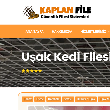
ANA SAYFA
HAKKIMIZDA
HIZMETLERIMIZ
Uşak Kedi Filesi
Banaz
Eşme
Karahallı
Sivaslı
Ulubey / Uşak
Uşak M