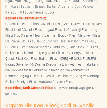
Uşak , Van , Yozgat , Zonguldak , Aksaray , Bayburt , Karaman ,
Kırıkkale , Batman , Şırnak , Bartın , Ardahan , Iğdır , Yalova ,
Karabük , Kilis , Osmaniye , Düzce
Kaplan File Hizmetlerimiz;
Güvenlik Filesi , Balkon Güvenlik Filesi , Çocuk Güvenlik Filesi , Kedi
Filesi, Kedi Güvenlik Filesi , İnşaat Filesi, İş Güvenliği Filesi , Kuş
Filesi, Kuş Önleme Filesi , Apartman Boşluk Filesi, Merdiven Filesi ,
Halı Saha Üstü File , Havuz Emniyet Filesi , Raf Koruma Filesi ,
Güvenlik Filesi Satış ve Montajı Kurulumu , Galeri Boşluğu Filesi ,
Balkon için file, Balkon için güvenlik filesi , Evcil hayvan filesi
Çocuk Filesi Kedi Filesi Balkon Filesi , KREŞ VE OKUL FİLELERİ ,
İnşaat Güvenlik Ağı Düşme Durdurma Emniyet Filesi , Fabrika içi
kuş konmaz filesi, Fabrika ve binalar için kuşkonmaz filesi ,
Asansör Boşluğu Filesi , Güvenlik Filesi İmalat , Satış ve Montajı ,
Balkon Emniyet Filesi , Hastane Güvenlik Filesi
Kedi Filesi, Kedi Güvenlik Filesi
satış ve montajı yaptığımız
şehirler;
Kaplan File Kedi Filesi, Kedi Güvenlik