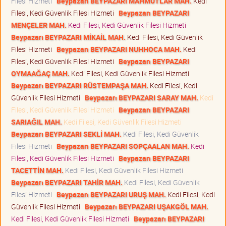
Filesi Hizmeti
Beypazarı BEYPAZARI MAHMUTLAR MAH.
Kedi
Filesi, Kedi Güvenlik Filesi Hizmeti
Beypazarı BEYPAZARI
MENÇELER MAH.
Kedi Filesi, Kedi Güvenlik Filesi Hizmeti
Beypazarı BEYPAZARI MİKAİL MAH.
Kedi Filesi, Kedi Güvenlik
Filesi Hizmeti
Beypazarı BEYPAZARI NUHHOCA MAH.
Kedi
Filesi, Kedi Güvenlik Filesi Hizmeti
Beypazarı BEYPAZARI
OYMAAĞAÇ MAH.
Kedi Filesi, Kedi Güvenlik Filesi Hizmeti
Beypazarı BEYPAZARI RÜSTEMPAŞA MAH.
Kedi Filesi, Kedi
Güvenlik Filesi Hizmeti
Beypazarı BEYPAZARI SARAY MAH.
Kedi
Filesi, Kedi Güvenlik Filesi Hizmeti
Beypazarı BEYPAZARI
SARIAĞIL MAH.
Kedi Filesi, Kedi Güvenlik Filesi Hizmeti
Beypazarı BEYPAZARI SEKLİ MAH.
Kedi Filesi, Kedi Güvenlik
Filesi Hizmeti
Beypazarı BEYPAZARI SOPÇAALAN MAH.
Kedi
Filesi, Kedi Güvenlik Filesi Hizmeti
Beypazarı BEYPAZARI
TACETTİN MAH.
Kedi Filesi, Kedi Güvenlik Filesi Hizmeti
Beypazarı BEYPAZARI TAHİR MAH.
Kedi Filesi, Kedi Güvenlik
Filesi Hizmeti
Beypazarı BEYPAZARI URUŞ MAH.
Kedi Filesi, Kedi
Güvenlik Filesi Hizmeti
Beypazarı BEYPAZARI UŞAKGÖL MAH.
Kedi Filesi, Kedi Güvenlik Filesi Hizmeti
Beypazarı BEYPAZARI