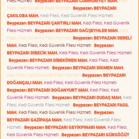
Filesi Hizmeti
Beypazarı BEYPAZARI CUMHURİYET MAH.
Kedi
Filesi, Kedi Güvenlik Filesi Hizmeti
Beypazarı BEYPAZARI
ÇAKILOBA MAH.
Kedi Filesi, Kedi Güvenlik Filesi Hizmeti
Beypazarı BEYPAZARI ÇANTIRLI MAH.
Kedi Filesi, Kedi Güvenlik
Filesi Hizmeti
Beypazarı BEYPAZARI DAĞŞEYHLER MAH.
Kedi
Filesi, Kedi Güvenlik Filesi Hizmeti
Beypazarı BEYPAZARI DERELİ
MAH.
Kedi Filesi, Kedi Güvenlik Filesi Hizmeti
Beypazarı
BEYPAZARI DİBECİK MAH.
Kedi Filesi, Kedi Güvenlik Filesi Hizmeti
Beypazarı BEYPAZARI DİBEKÖREN MAH.
Kedi Filesi, Kedi
Güvenlik Filesi Hizmeti
Beypazarı BEYPAZARI DİKMEN MAH.
Kedi Filesi, Kedi Güvenlik Filesi Hizmeti
Beypazarı BEYPAZARI
DOĞANÇALI MAH.
Kedi Filesi, Kedi Güvenlik Filesi Hizmeti
Beypazarı BEYPAZARI DOĞANYURT MAH.
Kedi Filesi, Kedi
Güvenlik Filesi Hizmeti
Beypazarı BEYPAZARI DUDAŞ MAH.
Kedi
Filesi, Kedi Güvenlik Filesi Hizmeti
Beypazarı BEYPAZARI FASIL
MAH.
Kedi Filesi, Kedi Güvenlik Filesi Hizmeti
Beypazarı
BEYPAZARI GAZİPAŞA MAH.
Kedi Filesi, Kedi Güvenlik Filesi
Hizmeti
Beypazarı BEYPAZARI GEYİKPINARI MAH.
Kedi Filesi,
Kedi Güvenlik Filesi Hizmeti
Beypazarı BEYPAZARI GÜRSÖĞÜT