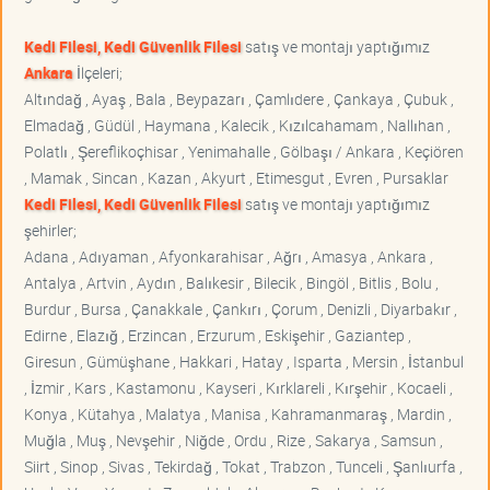
Kedi Filesi, Kedi Güvenlik Filesi
satış ve montajı yaptığımız
Ankara
İlçeleri;
Altındağ , Ayaş , Bala , Beypazarı , Çamlıdere , Çankaya , Çubuk ,
Elmadağ , Güdül , Haymana , Kalecik , Kızılcahamam , Nallıhan ,
Polatlı , Şereflikoçhisar , Yenimahalle , Gölbaşı / Ankara , Keçiören
, Mamak , Sincan , Kazan , Akyurt , Etimesgut , Evren , Pursaklar
Kedi Filesi, Kedi Güvenlik Filesi
satış ve montajı yaptığımız
şehirler;
Adana , Adıyaman , Afyonkarahisar , Ağrı , Amasya , Ankara ,
Antalya , Artvin , Aydın , Balıkesir , Bilecik , Bingöl , Bitlis , Bolu ,
Burdur , Bursa , Çanakkale , Çankırı , Çorum , Denizli , Diyarbakır ,
Edirne , Elazığ , Erzincan , Erzurum , Eskişehir , Gaziantep ,
Giresun , Gümüşhane , Hakkari , Hatay , Isparta , Mersin , İstanbul
, İzmir , Kars , Kastamonu , Kayseri , Kırklareli , Kırşehir , Kocaeli ,
Konya , Kütahya , Malatya , Manisa , Kahramanmaraş , Mardin ,
Muğla , Muş , Nevşehir , Niğde , Ordu , Rize , Sakarya , Samsun ,
Siirt , Sinop , Sivas , Tekirdağ , Tokat , Trabzon , Tunceli , Şanlıurfa ,