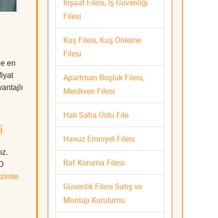
İnşaat Filesi, İş Güvenliği
Filesi
Kuş Filesi, Kuş Önleme
Filesi
de en
iyat
Apartman Boşluk Filesi,
antajlı
Merdiven Filesi
Halı Saha Üstü File
i
Havuz Emniyet Filesi
ız.
Raf Koruma Filesi
ÜD
zimle
Güvenlik Filesi Satış ve
Montajı Kurulumu