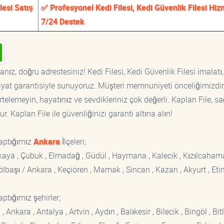
lesi Satış
✅ Profesyonel Kedi Filesi, Kedi Güvenlik Filesi Hizm
7/24 Destek
nız, doğru adrestesiniz! Kedi Filesi, Kedi Güvenlik Filesi imalatı,
fiyat garantisiyle sunuyoruz. Müşteri memnuniyeti önceliğimizdir
rtelemeyin, hayatınız ve sevdikleriniz çok değerli. Kaplan File, s
. Kaplan File ile güvenliğinizi garanti altına alın!
yaptığımız
Ankara
İlçeleri;
ankaya , Çubuk , Elmadağ , Güdül , Haymana , Kalecik , Kızılcaham
 Gölbaşı / Ankara , Keçiören , Mamak , Sincan , Kazan , Akyurt , Eti
ptığımız şehirler;
kara , Antalya , Artvin , Aydın , Balıkesir , Bilecik , Bingöl , Bitli