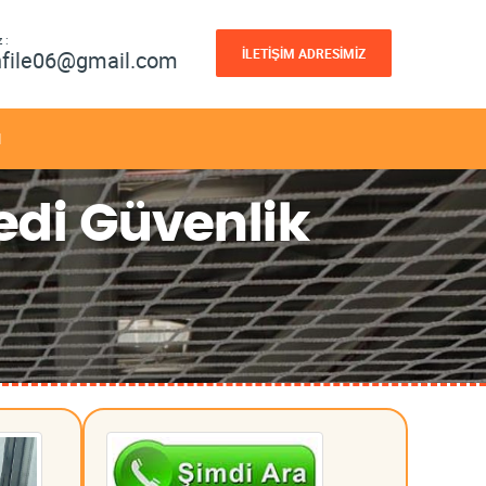
 :
İLETİŞİM ADRESİMİZ
nfile06@gmail.com
M
edi Güvenlik