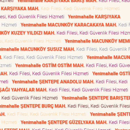
 Hizmeti
Yenimahalle KARŞIYAKA BARIŞ MAH.
Kedi Filesi, Ked
A KARŞIYAKA MAH.
Kedi Filesi, Kedi Güvenlik Filesi Hizmeti
esi, Kedi Güvenlik Filesi Hizmeti
Yenimahalle KARŞIYAKA
si Hizmeti
Yenimahalle MACUNKÖY KARACAKAYA MAH.
Kedi F
NKÖY KUZEY YILDIZI MAH.
Kedi Filesi, Kedi Güvenlik Filesi Hi
si, Kedi Güvenlik Filesi Hizmeti
Yenimahalle MACUNKÖY MEM
nimahalle MACUNKÖY SUSUZ MAH.
Kedi Filesi, Kedi Güvenlik F
.
Kedi Filesi, Kedi Güvenlik Filesi Hizmeti
Yenimahalle MACU
Hizmeti
Yenimahalle OSTİM OSTİM MAH.
Kedi Filesi, Kedi Güve
MAH.
Kedi Filesi, Kedi Güvenlik Filesi Hizmeti
Yenimahalle OST
izmeti
Yenimahalle ŞENTEPE ANADOLU MAH.
Kedi Filesi, Kedi
AŞAĞI YAHYALAR MAH.
Kedi Filesi, Kedi Güvenlik Filesi Hizmet
, Kedi Güvenlik Filesi Hizmeti
Yenimahalle ŞENTEPE BARIŞTE
nimahalle ŞENTEPE BURÇ MAH.
Kedi Filesi, Kedi Güvenlik Files
AH.
Kedi Filesi, Kedi Güvenlik Filesi Hizmeti
Yenimahalle ŞENT
si Hizmeti
Yenimahalle ŞENTEPE GÜZELYAKA MAH.
Kedi Filesi