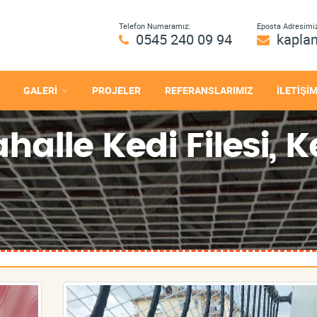
Telefon Numaramız:
Eposta Adresimiz
0545 240 09 94
kapla
GALERİ
PROJELER
REFERANSLARIMIZ
İLETİŞİ
alle Kedi Filesi, K