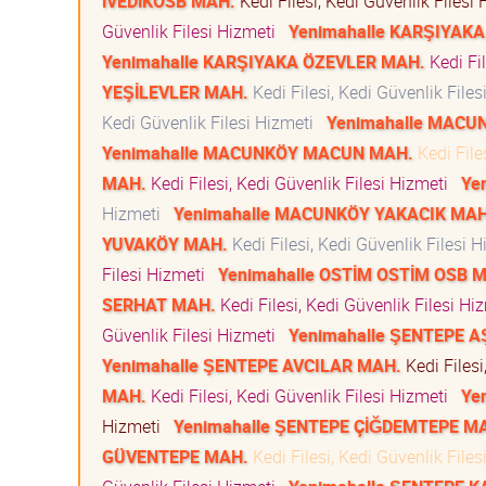
İVEDİKOSB MAH.
Kedi Filesi, Kedi Güvenlik Filesi
Güvenlik Filesi Hizmeti
Yenimahalle KARŞIYAK
Yenimahalle KARŞIYAKA ÖZEVLER MAH.
Kedi Fil
YEŞİLEVLER MAH.
Kedi Filesi, Kedi Güvenlik File
Kedi Güvenlik Filesi Hizmeti
Yenimahalle MACU
Yenimahalle MACUNKÖY MACUN MAH.
Kedi File
MAH.
Kedi Filesi, Kedi Güvenlik Filesi Hizmeti
Ye
Hizmeti
Yenimahalle MACUNKÖY YAKACIK MAH
YUVAKÖY MAH.
Kedi Filesi, Kedi Güvenlik Filesi 
Filesi Hizmeti
Yenimahalle OSTİM OSTİM OSB 
SERHAT MAH.
Kedi Filesi, Kedi Güvenlik Filesi H
Güvenlik Filesi Hizmeti
Yenimahalle ŞENTEPE 
Yenimahalle ŞENTEPE AVCILAR MAH.
Kedi Filesi
MAH.
Kedi Filesi, Kedi Güvenlik Filesi Hizmeti
Ye
Hizmeti
Yenimahalle ŞENTEPE ÇİĞDEMTEPE M
GÜVENTEPE MAH.
Kedi Filesi, Kedi Güvenlik File