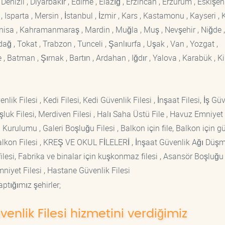
enizli , Diyarbakır , Edirne , Elazığ , Erzincan , Erzurum , Eskişehi
sparta , Mersin , İstanbul , İzmir , Kars , Kastamonu , Kayseri , K
Manisa , Kahramanmaraş , Mardin , Muğla , Muş , Nevşehir , Niğde ,
rdağ , Tokat , Trabzon , Tunceli , Şanlıurfa , Uşak , Van , Yozgat ,
 Batman , Şırnak , Bartın , Ardahan , Iğdır , Yalova , Karabük , Kil
lik Filesi , Kedi Filesi, Kedi Güvenlik Filesi , İnşaat Filesi, İş Gü
luk Filesi, Merdiven Filesi , Halı Saha Üstü File , Havuz Emniyet F
 Kurulumu , Galeri Boşluğu Filesi , Balkon için file, Balkon için g
si Balkon Filesi , KREŞ VE OKUL FİLELERİ , İnşaat Güvenlik Ağı Düş
lesi, Fabrika ve binalar için kuşkonmaz filesi , Asansör Boşluğu F
mniyet Filesi , Hastane Güvenlik Filesi
ptığımız şehirler;
venlik Filesi hizmetini verdiğimiz