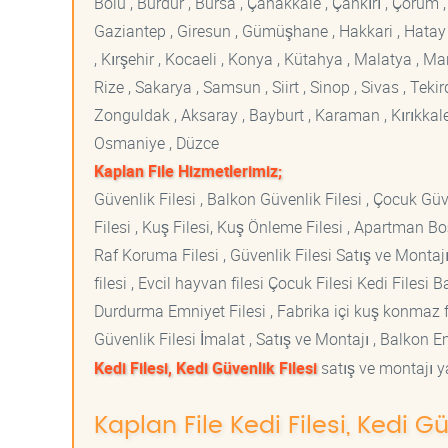
Bolu , Burdur , Bursa , Çanakkale , Çankırı , Çorum , D
Gaziantep , Giresun , Gümüşhane , Hakkari , Hatay , I
, Kırşehir , Kocaeli , Konya , Kütahya , Malatya , 
Rize , Sakarya , Samsun , Siirt , Sinop , Sivas , Teki
Zonguldak , Aksaray , Bayburt , Karaman , Kırıkkale ,
Osmaniye , Düzce
Kaplan File Hizmetlerimiz;
Güvenlik Filesi , Balkon Güvenlik Filesi , Çocuk Güven
Filesi , Kuş Filesi, Kuş Önleme Filesi , Apartman Boş
Raf Koruma Filesi , Güvenlik Filesi Satış ve Montajı
filesi , Evcil hayvan filesi Çocuk Filesi Kedi File
Durdurma Emniyet Filesi , Fabrika içi kuş konmaz fi
Güvenlik Filesi İmalat , Satış ve Montajı , Balkon E
Kedi Filesi, Kedi Güvenlik Filesi
satış ve montajı ya
Kaplan File Kedi Filesi, Kedi Gü