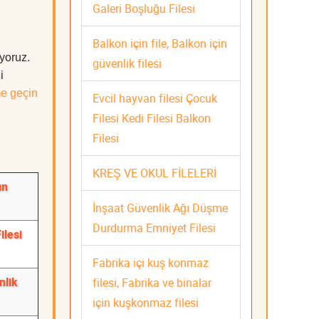
Galeri Boşluğu Filesi
Balkon için file, Balkon için
uyoruz.
güvenlik filesi
i
me geçin
Evcil hayvan filesi Çocuk
Filesi Kedi Filesi Balkon
Filesi
KREŞ VE OKUL FİLELERİ
un
İnşaat Güvenlik Ağı Düşme
Durdurma Emniyet Filesi
ilesi
Fabrika içi kuş konmaz
nlik
filesi, Fabrika ve binalar
için kuşkonmaz filesi