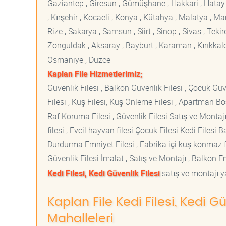
Gaziantep , Giresun , Gümüşhane , Hakkari , Hatay , I
, Kırşehir , Kocaeli , Konya , Kütahya , Malatya , 
Rize , Sakarya , Samsun , Siirt , Sinop , Sivas , Teki
Zonguldak , Aksaray , Bayburt , Karaman , Kırıkkale ,
Osmaniye , Düzce
Kaplan File Hizmetlerimiz;
Güvenlik Filesi , Balkon Güvenlik Filesi , Çocuk Güven
Filesi , Kuş Filesi, Kuş Önleme Filesi , Apartman Boş
Raf Koruma Filesi , Güvenlik Filesi Satış ve Montajı
filesi , Evcil hayvan filesi Çocuk Filesi Kedi File
Durdurma Emniyet Filesi , Fabrika içi kuş konmaz fi
Güvenlik Filesi İmalat , Satış ve Montajı , Balkon E
Kedi Filesi, Kedi Güvenlik Filesi
satış ve montajı ya
Kaplan File Kedi Filesi, Kedi Gü
Mahalleleri