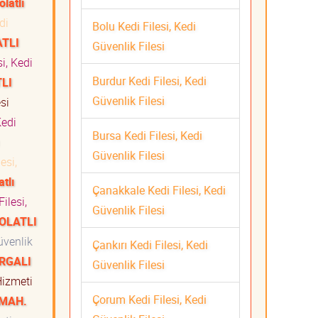
olatlı
di
Bolu Kedi Filesi, Kedi
ATLI
Güvenlik Filesi
i, Kedi
Burdur Kedi Filesi, Kedi
TLI
Güvenlik Filesi
si
edi
Bursa Kedi Filesi, Kedi
Güvenlik Filesi
esi,
atlı
Çanakkale Kedi Filesi, Kedi
ilesi,
Güvenlik Filesi
POLATLI
üvenlik
Çankırı Kedi Filesi, Kedi
ARGALI
Güvenlik Filesi
 Hizmeti
Çorum Kedi Filesi, Kedi
 MAH.