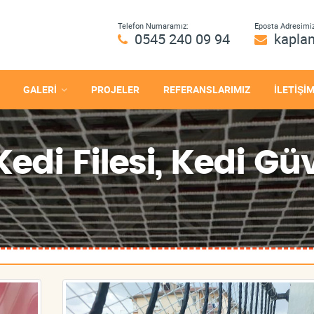
Telefon Numaramız:
Eposta Adresimiz
0545 240 09 94
kapla
GALERİ
PROJELER
REFERANSLARIMIZ
İLETİŞİ
edi Filesi, Kedi Güv