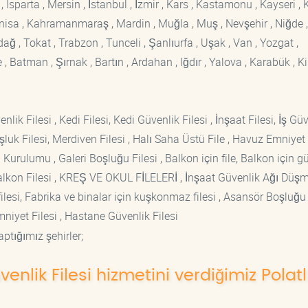
sparta , Mersin , İstanbul , İzmir , Kars , Kastamonu , Kayseri , K
Manisa , Kahramanmaraş , Mardin , Muğla , Muş , Nevşehir , Niğde ,
rdağ , Tokat , Trabzon , Tunceli , Şanlıurfa , Uşak , Van , Yozgat ,
 Batman , Şırnak , Bartın , Ardahan , Iğdır , Yalova , Karabük , Kil
lik Filesi , Kedi Filesi, Kedi Güvenlik Filesi , İnşaat Filesi, İş Gü
luk Filesi, Merdiven Filesi , Halı Saha Üstü File , Havuz Emniyet F
 Kurulumu , Galeri Boşluğu Filesi , Balkon için file, Balkon için g
si Balkon Filesi , KREŞ VE OKUL FİLELERİ , İnşaat Güvenlik Ağı Düş
lesi, Fabrika ve binalar için kuşkonmaz filesi , Asansör Boşluğu F
mniyet Filesi , Hastane Güvenlik Filesi
ptığımız şehirler;
venlik Filesi hizmetini verdiğimiz Polatl