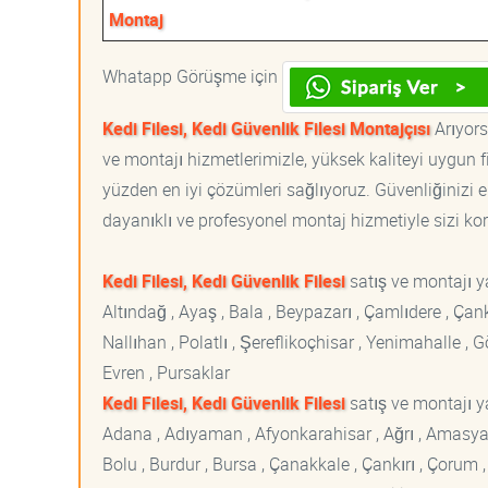
Montaj
Whatapp Görüşme için
Kedi Filesi, Kedi Güvenlik Filesi Montajçısı
Arıyorsa
ve montajı hizmetlerimizle, yüksek kaliteyi uygun 
yüzden en iyi çözümleri sağlıyoruz. Güvenliğinizi e
dayanıklı ve profesyonel montaj hizmetiyle sizi korur
Kedi Filesi, Kedi Güvenlik Filesi
satış ve montajı 
Altındağ , Ayaş , Bala , Beypazarı , Çamlıdere , Ç
Nallıhan , Polatlı , Şereflikoçhisar , Yenimahalle ,
Evren , Pursaklar
Kedi Filesi, Kedi Güvenlik Filesi
satış ve montajı ya
Adana , Adıyaman , Afyonkarahisar , Ağrı , Amasya , An
Bolu , Burdur , Bursa , Çanakkale , Çankırı , Çorum , D