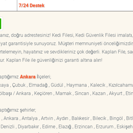
7/24 Destek
nız, doğru adrestesiniz! Kedi Filesi, Kedi Güvenlik Filesi imalatı,
fiyat garantisiyle sunuyoruz. Müşteri memnuniyeti önceliğimizdir
rtelemeyin, hayatınız ve sevdikleriniz çok değerli. Kaplan File, s
. Kaplan File ile güvenliğinizi garanti altına alın!
yaptığımız
Ankara
İlçeleri;
ankaya , Çubuk , Elmadağ , Güdül , Haymana , Kalecik , Kızılcaham
 Gölbaşı / Ankara , Keçiören , Mamak , Sincan , Kazan , Akyurt , Eti
ptığımız şehirler;
kara , Antalya , Artvin , Aydın , Balıkesir , Bilecik , Bingöl , Bitli
enizli , Diyarbakır , Edirne , Elazığ , Erzincan , Erzurum , Eskişehi