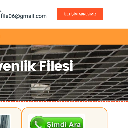
 :
İLETİŞİM ADRESİMİZ
nfile06@gmail.com
M
enlik Filesi