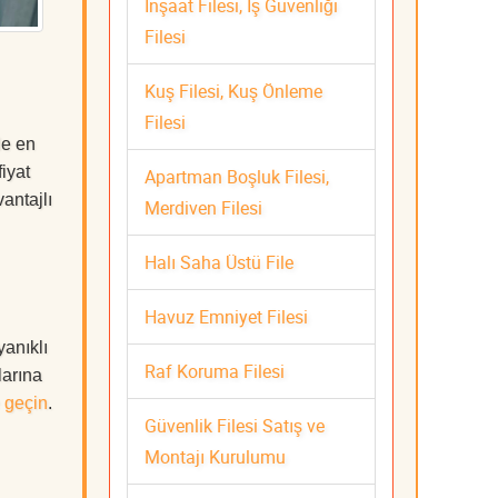
İnşaat Filesi, İş Güvenliği
Filesi
Kuş Filesi, Kuş Önleme
Filesi
de en
iyat
Apartman Boşluk Filesi,
antajlı
Merdiven Filesi
Halı Saha Üstü File
Havuz Emniyet Filesi
yanıklı
Raf Koruma Filesi
larına
 geçin
.
Güvenlik Filesi Satış ve
Montajı Kurulumu