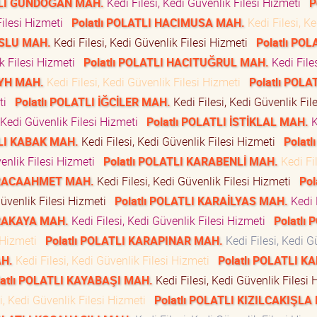
ATLI GÜNDOĞAN MAH.
Kedi Filesi, Kedi Güvenlik Filesi Hizmeti
P
Filesi Hizmeti
Polatlı POLATLI HACIMUSA MAH.
Kedi Filesi, Ke
USLU MAH.
Kedi Filesi, Kedi Güvenlik Filesi Hizmeti
Polatlı POL
ik Filesi Hizmeti
Polatlı POLATLI HACITUĞRUL MAH.
Kedi Files
EYH MAH.
Kedi Filesi, Kedi Güvenlik Filesi Hizmeti
Polatlı POLA
eti
Polatlı POLATLI İĞCİLER MAH.
Kedi Filesi, Kedi Güvenlik File
, Kedi Güvenlik Filesi Hizmeti
Polatlı POLATLI İSTİKLAL MAH.
K
TLI KABAK MAH.
Kedi Filesi, Kedi Güvenlik Filesi Hizmeti
Polatlı
venlik Filesi Hizmeti
Polatlı POLATLI KARABENLİ MAH.
Kedi Fil
KARACAAHMET MAH.
Kedi Filesi, Kedi Güvenlik Filesi Hizmeti
Pol
Güvenlik Filesi Hizmeti
Polatlı POLATLI KARAİLYAS MAH.
Kedi F
ARAKAYA MAH.
Kedi Filesi, Kedi Güvenlik Filesi Hizmeti
Polatlı 
i Hizmeti
Polatlı POLATLI KARAPINAR MAH.
Kedi Filesi, Kedi G
AH.
Kedi Filesi, Kedi Güvenlik Filesi Hizmeti
Polatlı POLATLI K
latlı POLATLI KAYABAŞI MAH.
Kedi Filesi, Kedi Güvenlik Filesi
i, Kedi Güvenlik Filesi Hizmeti
Polatlı POLATLI KIZILCAKIŞLA