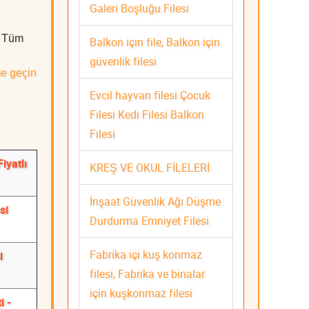
Galeri Boşluğu Filesi
. Tüm
Balkon için file, Balkon için
güvenlik filesi
me geçin
Evcil hayvan filesi Çocuk
Filesi Kedi Filesi Balkon
Filesi
iyatlı
KREŞ VE OKUL FİLELERİ
İnşaat Güvenlik Ağı Düşme
si
Durdurma Emniyet Filesi
Fabrika içi kuş konmaz
i
filesi, Fabrika ve binalar
için kuşkonmaz filesi
i -